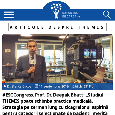
ARTICOLE DESPRE THEMIS
Dr. Bianca Cucoș
11 septembrie 2019 Citit de
5518
ori
#ESCCongress. Prof. Dr. Deepak Bhatt: „Studiul
THEMIS poate schimba practica medicală.
Strategia pe termen lung cu ticagrelor și aspirină
pentru categorii selecționate de pacienții merită