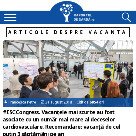
ARTICOLE DESPRE VACANTA
Francesca Petre
31 august 2018 Citit de
6854
ori
#ESCCongress. Vacanțele mai scurte au fost
asociate cu un număr mai mare al deceselor
cardiovasculare. Recomandare: vacanță de cel
puțin 3 săptămâni pe an