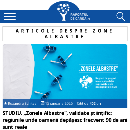
ARTICOLE DESPRE ZONE
ALBASTRE
Ruxandra Schitea
15 ianuarie 2026 Citit de
402
ori
STUDIU. „Zonele Albastre”, validate științific:
regiunile unde oamenii depășesc frecvent 90 de ani
sunt reale