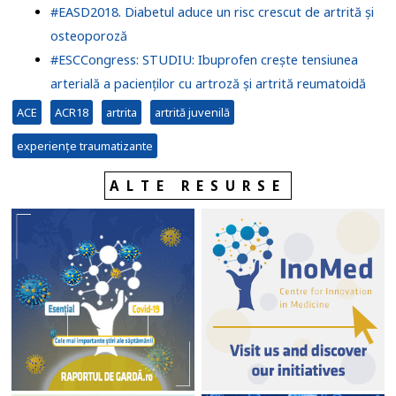
#EASD2018. Diabetul aduce un risc crescut de artrită și
osteoporoză
#ESCCongress: STUDIU: Ibuprofen crește tensiunea
arterială a pacienților cu artroză și artrită reumatoidă
ACE
ACR18
artrita
artrită juvenilă
experiențe traumatizante
ALTE RESURSE