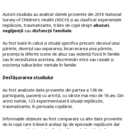
Autorii studiului au analizat datele provenite din 2016 National
Survey of Children’s Health (NSCH) și au clasificat experiențele
neplăcute, traumatizante, trăite de copii drept
abuzuri
,
neglijență
sau
disfuncții familiale
.
Au fost luate în calcul și situații specifice precum: decesul unui
părinte, divorțul sau separarea, încarcerarea unui părinte,
prezența la diferite scene de abuz sau violență fizică în familie
sau în vecinătatea acesteia, discriminări etice sau rasiale și
existența tulburărilor mintale în familie.
Desfășurarea studiului
Au fost analizate date provenite din partea a 138 de
participanți, pacienți cu artrită, cu vârste mai mici de 18 ani. Din
acest număr, 123 experimentaseră situații neplăcute,
traumatizante, în perioada copilăriei.
Informațiile obținute au fost comparate cu alte date provenite
de la copii care trăiseră același tip de episoade neplăcute dar