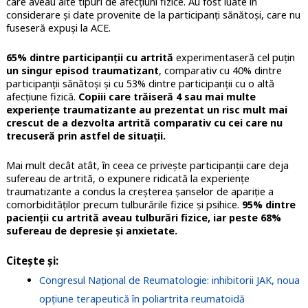
care aveau alte tipuri de afecțiuni fizice. Au fost luate în
considerare și date provenite de la participanți sănătoși, care nu
fuseseră expuși la ACE.
65% dintre participanții cu artrită
experimentaseră cel puțin
un singur episod traumatizant
, comparativ cu 40% dintre
participanții sănătoși și cu 53% dintre participanții cu o altă
afecțiune fizică.
Copiii care trăiseră 4 sau mai multe
experiențe traumatizante au prezentat un risc mult mai
crescut de a dezvolta artrită comparativ cu cei care nu
trecuseră prin astfel de situații.
Mai mult decât atât, în ceea ce privește participanții care deja
sufereau de artrită, o expunere ridicată la experiențe
traumatizante a condus la creșterea șanselor de apariție a
comorbidităților precum tulburările fizice și psihice.
95% dintre
pacienții cu artrită aveau tulburări fizice, iar peste 68%
sufereau de depresie și anxietate.
Citește și:
Congresul Național de Reumatologie: inhibitorii JAK, noua
opțiune terapeutică în poliartrita reumatoidă