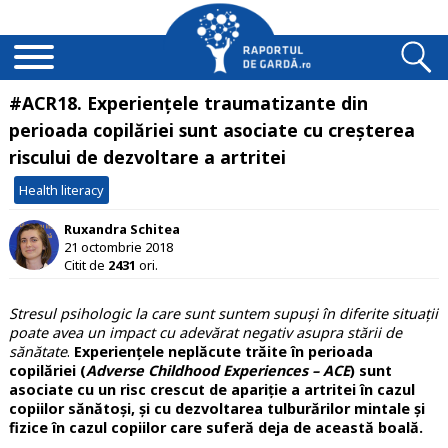
#ACR18. Experiențele traumatizante din
perioada copilăriei sunt asociate cu creșterea
riscului de dezvoltare a artritei
Health literacy
Ruxandra Schitea
21 octombrie 2018
Citit de
2431
ori.
Stresul psihologic la care sunt suntem supuși în diferite situații
poate avea un impact cu adevărat negativ asupra stării de
sănătate
.
Experiențele neplăcute trăite în perioada
copilăriei (
Adverse Childhood Experiences – ACE
) sunt
asociate cu un risc crescut de apariție a artritei în cazul
copiilor sănătoși, și cu dezvoltarea tulburărilor mintale și
fizice în cazul copiilor care suferă deja de această boală.