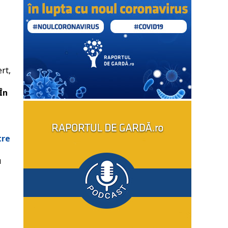
rt,
În
tre
u