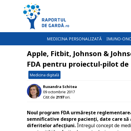
MEDICINA PERSONALIZATĂ
IMUNO-ONC
Apple, Fitbit, Johnson & John
FDA pentru proiectul-pilot de
Medicina digitală
Ruxandra Schitea
09 octombrie 2017
Citit de
2197
ori.
Noul program FDA urmărește reglementarea 
semnificative despre pacienți, date care să 
diferitelor afecțiuni.
Întregul concept de medic