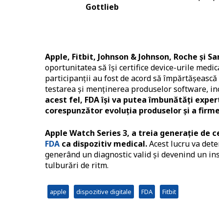
Gottlieb
Apple, Fitbit, Johnson & Johnson, Roche și 
oportunitatea să își certifice device-urile medi
participanții au fost de acord să împărtășească
testarea și menținerea produselor software, incl
acest fel, FDA își va putea îmbunătăți expe
corespunzător evoluția produselor și a firme
Apple Watch Series 3, a treia generație de c
FDA
ca dispozitiv medical.
Acest lucru va dete
generând un diagnostic valid și devenind un ins
tulburări de ritm.
apple
dispozitive digitale
FDA
Fitbit