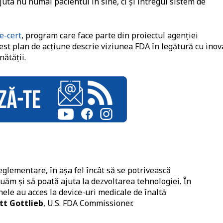
juta nu numai pacientul în sine, ci și întregul sistem de
e-cert
, program care face parte din proiectul agenției
cest plan de acțiune descrie viziunea FDA în legătură cu inov
nătății.
glementare, în așa fel încât să se potrivească
luăm și să poată ajuta la dezvoltarea tehnologiei. În
ele au acces la device-uri medicale de înaltă
ott Gottlieb
, U.S. FDA Commissioner.