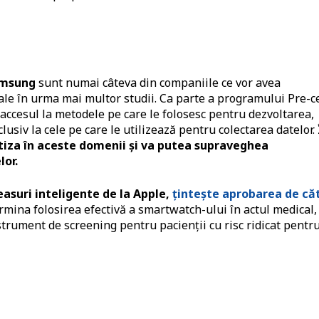
Samsung
sunt numai câteva din companiile ce vor avea
cale în urma mai multor studii. Ca parte a programului Pre-ce
 accesul la metodele pe care le folosesc pentru dezvoltarea,
usiv la cele pe care le utilizează pentru colectarea datelor.
rtiza în aceste domenii și va putea supraveghea
lor.
easuri inteligente de la Apple,
țintește aprobarea de că
rmina folosirea efectivă a smartwatch-ului în actul medical,
trument de screening pentru pacienții cu risc ridicat pentr