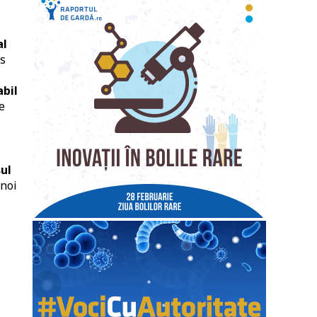
al
s
abil
e
ul
 noi