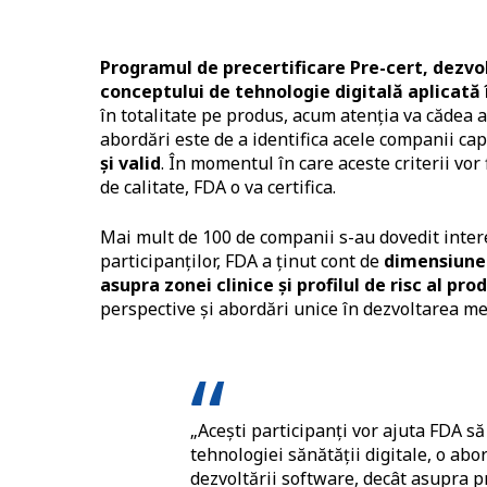
Programul de precertificare Pre-cert, dezvo
conceptului de tehnologie digitală aplicată 
în totalitate pe produs, acum atenția va cădea 
abordări este de a identifica acele companii cap
și valid
. În momentul în care aceste criterii vor
de calitate, FDA o va certifica.
Mai mult de 100 de companii s-au dovedit intere
participanților, FDA a ținut cont de
dimensiunea
asupra zonei clinice și profilul de risc al pro
perspective și abordări unice în dezvoltarea med
„Acești participanți vor ajuta FDA s
tehnologiei sănătății digitale, o ab
dezvoltării software, decât asupra 