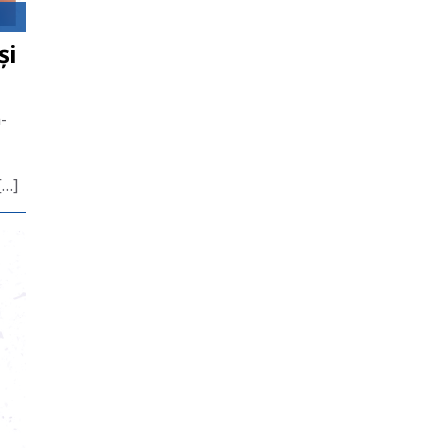
și
-
[…]