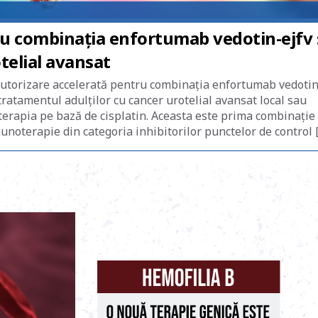
ru combinația enfortumab vedotin-ejfv 
telial avansat
autorizare accelerată pentru combinația enfortumab vedotin
tratamentul adulților cu cancer urotelial avansat local sau
oterapia pe bază de cisplatin. Aceasta este prima combinație
noterapie din categoria inhibitorilor punctelor de control 