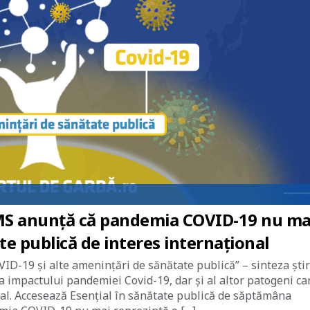
 OMS anunță că pandemia COVID-19 nu ma
e publică de interes internațional
ID-19 și alte amenințări de sănătate publică” – sinteza știr
ea impactului pandemiei Covid-19, dar și al altor patogeni ca
nal. Accesează Esențial în sănătate publică de săptămâna