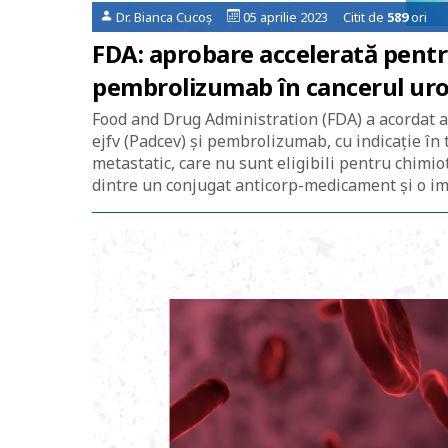
Dr. Bianca Cucoș
05 aprilie 2023 Citit de
589
ori
FDA: aprobare accelerată pent
pembrolizumab în cancerul uro
Food and Drug Administration (FDA) a acordat 
ejfv (Padcev) și pembrolizumab, cu indicație în 
metastatic, care nu sunt eligibili pentru chimi
dintre un conjugat anticorp-medicament și o imu