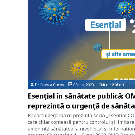
Dr. Bianca Cucoș
08 mai 2023 Citit de
216
ori
Esențial în sănătate publică:
reprezintă o urgență de sănătat
Raportuldegardă.ro prezintă seria „Esențial COV
care chiar contează pentru controlul și limitar
amenință sănătatea la nivel local și internațio