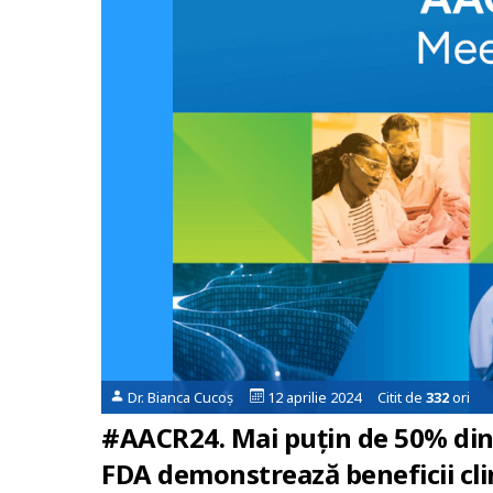
Dr. Bianca Cucoș
12 aprilie 2024 Citit de
332
ori
#AACR24. Mai puțin de 50% din 
FDA demonstrează beneficii cli