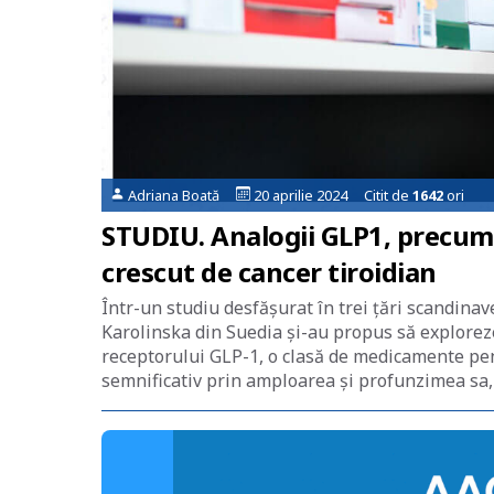
Adriana Boată
20 aprilie 2024 Citit de
1642
ori
STUDIU. Analogii GLP1, precum 
crescut de cancer tiroidian
Într-un studiu desfășurat în trei țări scandinav
Karolinska din Suedia și-au propus să exploreze,
receptorului GLP-1, o clasă de medicamente pentr
semnificativ prin amploarea și profunzimea sa,