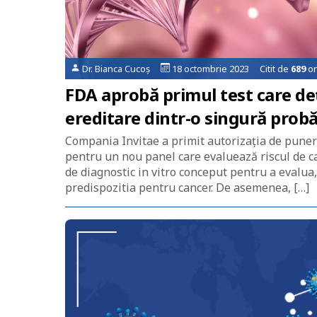
Dr. Bianca Cucoș
18 octombrie 2023 Citit de
689
or
FDA aprobă primul test care det
ereditare dintr-o singură prob
Compania Invitae a primit autorizația de puner
pentru un nou panel care evaluează riscul de 
de diagnostic in vitro conceput pentru a evalua
predispozitia pentru cancer. De asemenea, […]