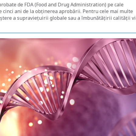
robate de FDA (Food and Drug Administration) pe cale
e cinci ani de la obținerea aprobării. Pentru cele mai multe
ere a supraviețuirii globale sau a îmbunătățirii calității vi