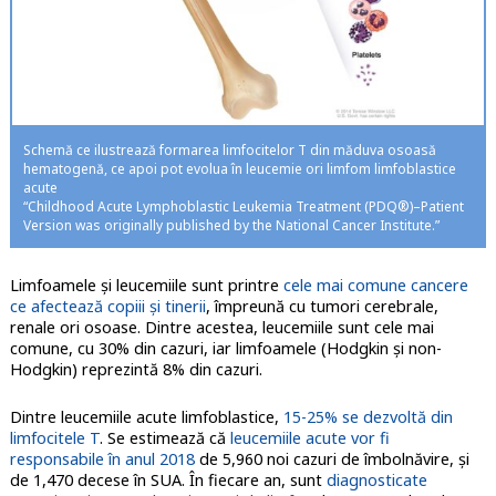
Schemă ce ilustrează formarea limfocitelor T din măduva osoasă
hematogenă, ce apoi pot evolua în leucemie ori limfom limfoblastice
acute
“Childhood Acute Lymphoblastic Leukemia Treatment (PDQ®)–Patient
Version was originally published by the National Cancer Institute.”
Limfoamele și leucemiile sunt printre
cele mai comune cancere
ce afectează copiii și tinerii
, împreună cu tumori cerebrale,
renale ori osoase. Dintre acestea, leucemiile sunt cele mai
comune, cu 30% din cazuri, iar limfoamele (Hodgkin și non-
Hodgkin) reprezintă 8% din cazuri.
Dintre leucemiile acute limfoblastice,
15-25% se dezvoltă din
limfocitele T
. Se estimează că
leucemiile acute vor fi
responsabile în anul 2018
de 5,960 noi cazuri de îmbolnăvire, și
de 1,470 decese în SUA. În fiecare an, sunt
diagnosticate