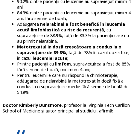
90.2% dintre pacienții cu leucemie au supraviețuit minim 4
ani;
84.3% dintre pacienții cu leucemie au supraviețuit minim 4
ani, fără semne de boală;
Adăugarea
nelarabinei a fost benefică în leucemia
acută limfoblastică cu risc de recurență
, cu
supraviețuire de 88.9%, față de 83.3% la pacienții care nu
au primit nelarabină,
Metotrexatul in doză crescătoare a condus la o
supraviețuire de 89.8%
, față de 78% în cazul dozei fixe,
în cazul
leucemiei acute
;
Printre pacienții cu
limfom
, supraviețuirea a fost de 85%
fără semne de boală, minimum 4 ani;
Pentru leucemiile care nu răspund la chimioterapie,
adăugarea de nelarabină la metotrexat în doză fixă a
condus la o supraviețuire medie fără semne de boală de
54.8%.
Doctor Kimberly Dunsmore,
profesor la Virginia Tech Carilion
School of Medicine și autor principal al studiului, afirmă: