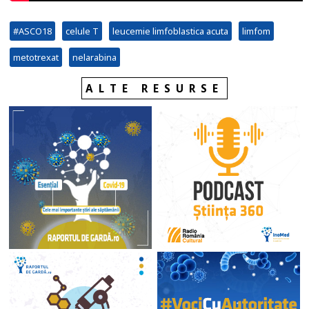
#ASCO18
celule T
leucemie limfoblastica acuta
limfom
metotrexat
nelarabina
ALTE RESURSE