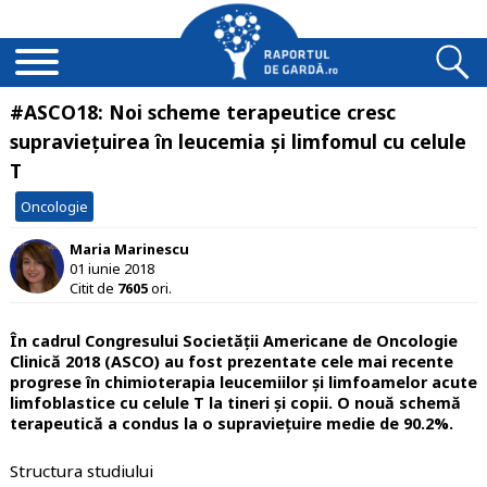
#ASCO18: Noi scheme terapeutice cresc
supraviețuirea în leucemia și limfomul cu celule
T
Oncologie
Maria Marinescu
01 iunie 2018
Citit de
7605
ori.
În cadrul Congresului Societății Americane de Oncologie
Clinică 2018 (ASCO) au fost prezentate cele mai recente
progrese în chimioterapia leucemiilor și limfoamelor acute
limfoblastice cu celule T la tineri și copii. O nouă schemă
terapeutică a condus la o supraviețuire medie de 90.2%.
Structura studiului