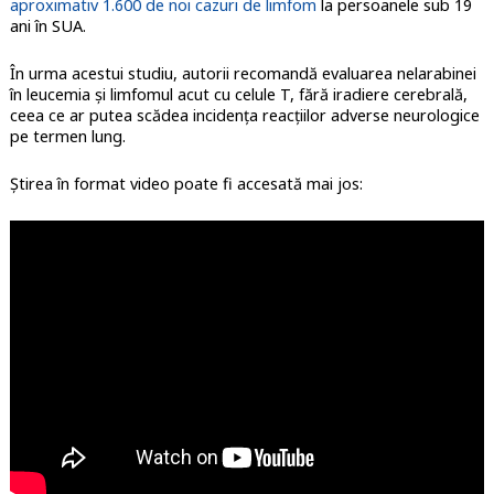
aproximativ 1.600 de noi cazuri de limfom
la persoanele sub 19
ani în SUA.
În urma acestui studiu, autorii recomandă evaluarea nelarabinei
în leucemia și limfomul acut cu celule T, fără iradiere cerebrală,
ceea ce ar putea scădea incidența reacțiilor adverse neurologice
pe termen lung.
Știrea în format video poate fi accesată mai jos: