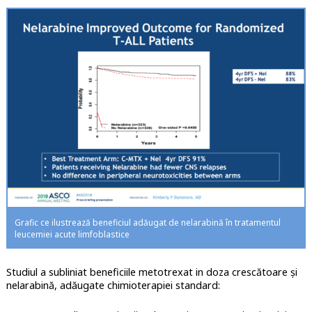
Grafic ce ilustrează beneficiul adăugat de nelarabină în tratamentul
leucemiei acute limfoblastice
Studiul a subliniat beneficiile metotrexat in doza crescătoare și
nelarabină, adăugate chimioterapiei standard: