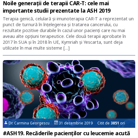
Noile generații de terapii CAR-T: cele mai
importante studii prezentate la ASH 2019
Terapia genică, celulară și imunoterapia CAR-T a reprezentat un
punct de turnură în înțelegerea și tratarea cancerului, cu
rezultate pozitive durabile în cazul unor pacienți care nu mai
aveau alte opțiuni terapeutice. Cele două terapii aprobate în
2017 în SUA și în 2018 în UE, Kymriah și Yescarta, sunt deja
utilizate în mai multe sisteme […]
Dr. Carmina Georgescu
31 decembrie 2019 Citit de
3851
ori
#ASH19. Recăderile pacienților cu leucemie acută