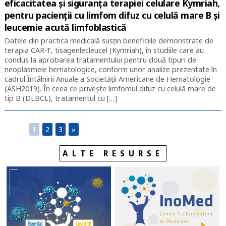
eficacitatea și siguranța terapiei celulare Kymriah,
pentru pacienții cu limfom difuz cu celulă mare B și
leucemie acută limfoblastică
Datele din practica medicală susțin beneficiile demonstrate de
terapia CAR-T, tisagenlecleucel (Kymriah), în studiile care au
condus la aprobarea tratamentului pentru două tipuri de
neoplasmele hematologice, conform unor analize prezentate în
cadrul Întâlnirii Anuale a Societății Americane de Hematologie
(ASH2019). În ceea ce privește limfomul difuz cu celulă mare de
tip B (DLBCL), tratamentul cu […]
1
2
3
»
ALTE RESURSE