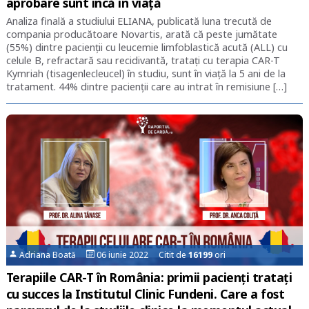
aprobare sunt încă în viață
Analiza finală a studiului ELIANA, publicată luna trecută de
compania producătoare Novartis, arată că peste jumătate
(55%) dintre pacienții cu leucemie limfoblastică acută (ALL) cu
celule B, refractară sau recidivantă, tratați cu terapia CAR-T
Kymriah (tisagenlecleucel) în studiu, sunt în viață la 5 ani de la
tratament. 44% dintre pacienții care au intrat în remisiune […]
Adriana Boată
06 iunie 2022 Citit de
16199
ori
Terapiile CAR-T în România: primii pacienți tratați
cu succes la Institutul Clinic Fundeni. Care a fost