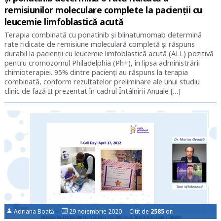
remisiunilor moleculare complete la pacienţii cu
leucemie limfoblastică acută
Terapia combinată cu ponatinib şi blinatumomab determină
rate ridicate de remisiune moleculară completă şi răspuns
durabil la pacienţii cu leucemie limfoblastică acută (ALL) pozitivă
pentru cromozomul Philadelphia (Ph+), în lipsa administrării
chimioterapiei. 95% dintre pacienţi au răspuns la terapia
combinată, conform rezultatelor preliminare ale unui studiu
clinic de fază II prezentat în cadrul Întâlnirii Anuale […]
Adriana Boată
29 noiembrie 2020 Citit de
2585
ori