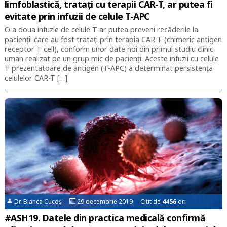
limfoblastică, tratați cu terapii CAR-T, ar putea fi
evitate prin infuzii de celule T-APC
O a doua infuzie de celule T ar putea preveni recăderile la
pacienții care au fost tratați prin terapia CAR-T (chimeric antigen
receptor T cell), conform unor date noi din primul studiu clinic
uman realizat pe un grup mic de pacienți. Aceste infuzii cu celule
T prezentatoare de antigen (T-APC) a determinat persistența
celulelor CAR-T […]
Dr. Bianca Cucoș
29 decembrie 2019 Citit de
4456
ori
#ASH19. Datele din practica medicală confirmă