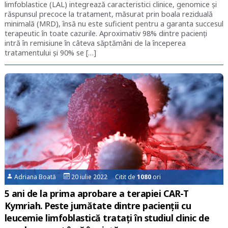
limfoblastice (LAL) integrează caracteristici clinice, genomice și
răspunsul precoce la tratament, măsurat prin boala reziduală
minimală (MRD), însă nu este suficient pentru a garanta succesul
terapeutic în toate cazurile. Aproximativ 98% dintre pacienți
intră în remisiune în câteva săptămâni de la începerea
tratamentului și 90% se […]
Adriana Boată
20 iulie 2022 Citit de
1080
ori
5 ani de la prima aprobare a terapiei CAR-T
Kymriah. Peste jumătate dintre pacienții cu
leucemie limfoblastică tratați în studiul clinic de