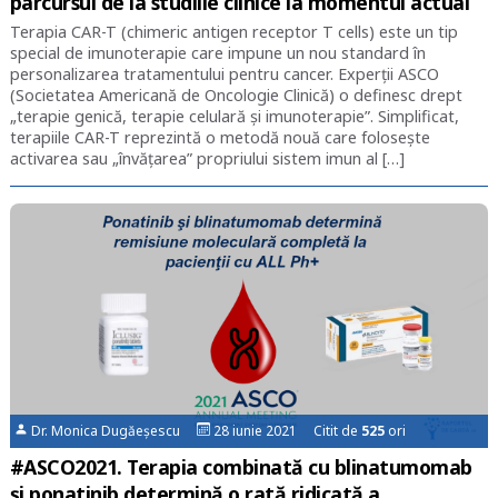
parcursul de la studiile clinice la momentul actual
Terapia CAR-T (chimeric antigen receptor T cells) este un tip
special de imunoterapie care impune un nou standard în
personalizarea tratamentului pentru cancer. Experții ASCO
(Societatea Americană de Oncologie Clinică) o definesc drept
„terapie genică, terapie celulară și imunoterapie”. Simplificat,
terapiile CAR-T reprezintă o metodă nouă care folosește
activarea sau „învățarea” propriului sistem imun al […]
Dr. Monica Dugăeșescu
28 iunie 2021 Citit de
525
ori
#ASCO2021. Terapia combinată cu blinatumomab
și ponatinib determină o rată ridicată a