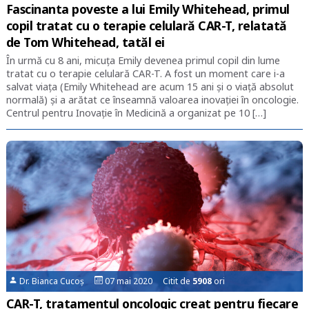
Fascinanta poveste a lui Emily Whitehead, primul
copil tratat cu o terapie celulară CAR-T, relatată
de Tom Whitehead, tatăl ei
În urmă cu 8 ani, micuța Emily devenea primul copil din lume
tratat cu o terapie celulară CAR-T. A fost un moment care i-a
salvat viața (Emily Whitehead are acum 15 ani și o viață absolut
normală) și a arătat ce înseamnă valoarea inovației în oncologie.
Centrul pentru Inovație în Medicină a organizat pe 10 […]
Dr. Bianca Cucoș
07 mai 2020 Citit de
5908
ori
CAR-T, tratamentul oncologic creat pentru fiecare