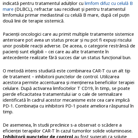
indicată pentru tratamentul adulților cu
limfom difuz cu celulă B
mare
(DLBCL), refractar sau recidivat și pentru tratamentul
limfomului primar mediastinal cu celulă B mare, după cel puțin
două linii de terapie sistemică.
Pacienții oncologici care au primit multiple tratamente sistemice
anterioare pot avea un status precar și nu pot fi expuși riscului
unor posibile reacții adverse. De aceea, o categorie restrânsă de
pacienți sunt eligibili – cei care au alte tratamente în
antecedente realizate fără succes dar un status funcțional bun.
O metodă intens studiată este combinarea CAR-T cu un alt tip
de tratament – inhibitorii punctelor de control. Utilizarea
acestora permite accentuarea și menținerea beneficiilor terapiei
celulare. După activarea limfocitelor T CD19, în timp, se poate
pierde eficacitatea tratamentului iar o cale de semnalizare
identificată în cadrul acestor mecanisme este cea care implică
PD-1. Combinația cu inhibitorii PD-1 poate ameliora răspunsul în
timp.
De asemenea, în studii preclinice s-a observat o scădere a
eficienței terapiilor CAR-T în cazul tumorilor solide voluminoase.
Inhibitorii punctelor de control
au fost sugerați ca soluție