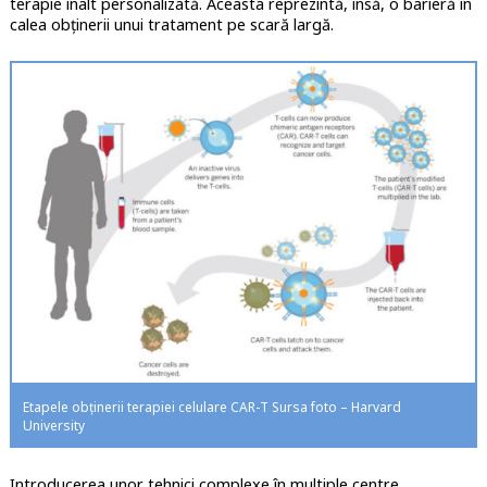
terapie înalt personalizată. Aceasta reprezintă, însă, o barieră în
calea obținerii unui tratament pe scară largă.
Etapele obținerii terapiei celulare CAR-T Sursa foto – Harvard
University
Introducerea unor tehnici complexe în multiple centre,