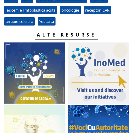
leucemie limfoblastica acuta
oncologie
receptori CAR
terapie celulara
Yescarta
ALTE RESURSE