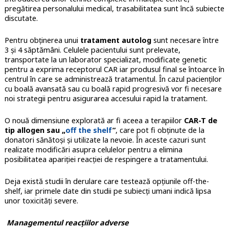
pregătirea personalului medical, trasabilitatea sunt încă subiecte
discutate.
Pentru obținerea unui
tratament autolog
sunt necesare între
3 și 4 săptămâni. Celulele pacientului sunt prelevate,
transportate la un laborator specializat, modificate genetic
pentru a exprima receptorul CAR iar produsul final se întoarce în
centrul în care se administrează tratamentul. În cazul pacienților
cu boală avansată sau cu boală rapid progresivă vor fi necesare
noi strategii pentru asigurarea accesului rapid la tratament.
O nouă dimensiune explorată ar fi aceea a terapiilor
CAR-T de
tip allogen sau „
off the shelf
”
, care pot fi obținute de la
donatori sănătoși și utilizate la nevoie. În aceste cazuri sunt
realizate modificări asupra celulelor pentru a elimina
posibilitatea apariției reacției de respingere a tratamentului.
Deja există studii în derulare care testează opțiunile off-the-
shelf, iar primele date din studii pe subiecți umani indică lipsa
unor toxicități severe.
Managementul reacțiilor adverse