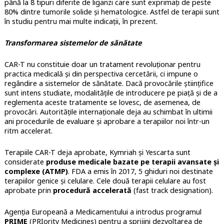
până la 8 tipuri diferite de liganzi care sunt exprimați de peste
80% dintre tumorile solide și hematologice. Astfel de terapii sunt
în studiu pentru mai multe indicații, în prezent.
Transformarea sistemelor de sănătate
CAR-T nu constituie doar un tratament revoluționar pentru
practica medicală și din perspectiva cercetării, ci impune o
regândire a sistemelor de sănătate. Dacă provocările științifice
sunt intens studiate, modalitățile de introducere pe piață și de a
reglementa aceste tratamente se lovesc, de asemenea, de
provocări. Autoritățile internaționale deja au schimbat în ultimii
ani procedurile de evaluare și aprobare a terapiilor noi într-un
ritm accelerat.
Terapiile CAR-T deja aprobate, Kymriah și Yescarta sunt
considerate
produse medicale bazate pe terapii avansate și
complexe (ATMP)
. FDA a emis în 2017, 5 ghiduri noi destinate
terapiilor genice și celulare. Cele două terapii celulare au fost
aprobate prin
procedură accelerată
(fast track designation).
Agenția Europeană a Medicamentului a introdus programul
PRIME
(PRIority Medicines) pentru a sprijini dezvoltarea de