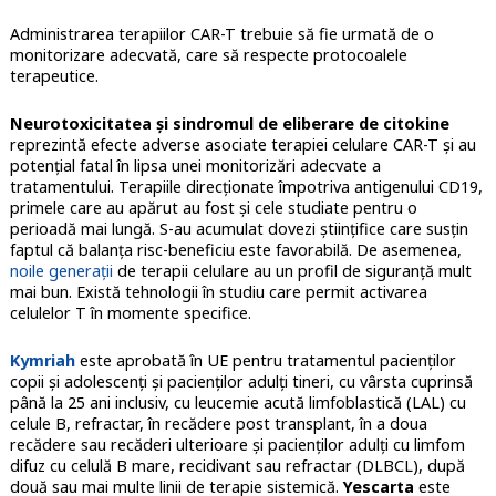
Administrarea terapiilor CAR-T trebuie să fie urmată de o
monitorizare adecvată, care să respecte protocoalele
terapeutice.
Neurotoxicitatea și sindromul de eliberare de citokine
reprezintă efecte adverse asociate terapiei celulare CAR-T și au
potențial fatal în lipsa unei monitorizări adecvate a
tratamentului. Terapiile direcționate împotriva antigenului CD19,
primele care au apărut au fost și cele studiate pentru o
perioadă mai lungă. S-au acumulat dovezi științifice care susțin
faptul că balanța risc-beneficiu este favorabilă. De asemenea,
noile generații
de terapii celulare au un profil de siguranță mult
mai bun. Există tehnologii în studiu care permit activarea
celulelor T în momente specifice.
Kymriah
este aprobată în UE pentru tratamentul pacienților
copii și adolescenți și pacienților adulți tineri, cu vârsta cuprinsă
până la 25 ani inclusiv, cu leucemie acută limfoblastică (LAL) cu
celule B, refractar, în recădere post transplant, în a doua
recădere sau recăderi ulterioare și pacienților adulți cu limfom
difuz cu celulă B mare, recidivant sau refractar (DLBCL), după
două sau mai multe linii de terapie sistemică.
Yescart
a
este