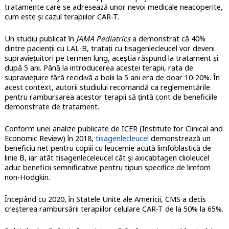
tratamente care se adresează unor nevoi medicale neacoperite,
cum este și cazul terapiilor CAR-T.
Un studiu publicat în
JAMA Pediatrics
a demonstrat că 40%
dintre pacienții cu LAL-B, tratați cu tisagenlecleucel vor deveni
supraviețuitori pe termen lung, aceștia răspund la tratament și
după 5 ani. Până la introducerea acestei terapii, rata de
supraviețuire fără recidivă a bolii la 5 ani era de doar 10-20%. În
acest context, autorii studiului recomandă ca reglementările
pentru rambursarea acestor terapii să țintă cont de beneficiile
demonstrate de tratament.
Conform unei analize publicate de ICER (Institute for Clinical and
Economic Review) în 2018,
tisagenlecleucel
demonstrează un
beneficiu net pentru copiii cu leucemie acută limfoblastică de
linie B, iar atât tisagenleceleucel cât și axicabtagen clioleucel
aduc beneficii semnificative pentru tipuri specifice de limfom
non-Hodgkin.
Începând cu 2020, în Statele Unite ale Americii, CMS a decis
creșterea rambursării terapiilor celulare CAR-T de la 50% la 65%.