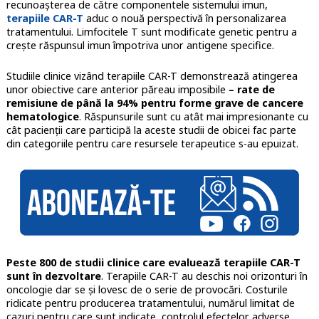
recunoașterea de către componentele sistemului imun,
terapiile CAR-T
aduc o nouă perspectivă în personalizarea
tratamentului. Limfocitele T sunt modificate genetic pentru a
crește răspunsul imun împotriva unor antigene specifice.
Studiile clinice vizând terapiile CAR-T demonstrează atingerea
unor obiective care anterior păreau imposibile
– rate de
remisiune de până la 94% pentru forme grave de cancere
hematologice
. Răspunsurile sunt cu atât mai impresionante cu
cât pacienții care participă la aceste studii de obicei fac parte
din categoriile pentru care resursele terapeutice s-au epuizat.
Peste 800 de studii clinice care evaluează terapiile CAR-T
sunt în dezvoltare
. Terapiile CAR-T au deschis noi orizonturi în
oncologie dar se și lovesc de o serie de provocări. Costurile
ridicate pentru producerea tratamentului, numărul limitat de
cazuri pentru care sunt indicate, controlul efectelor adverse