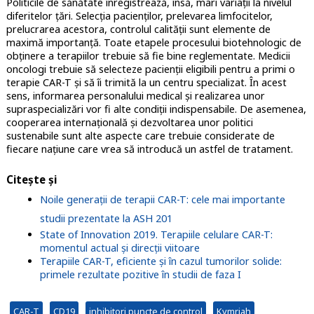
Politicile de sănătate înregistrează, însă, mari variații la nivelul
diferitelor țări. Selecția pacienților, prelevarea limfocitelor,
prelucrarea acestora, controlul calității sunt elemente de
maximă importanță. Toate etapele procesului biotehnologic de
obținere a terapiilor trebuie să fie bine reglementate. Medicii
oncologi trebuie să selecteze pacienții eligibili pentru a primi o
terapie CAR-T și să îi trimită la un centru specializat. În acest
sens, informarea personalului medical și realizarea unor
supraspecializări vor fi alte condiții indispensabile. De asemenea,
cooperarea internațională și dezvoltarea unor politici
sustenabile sunt alte aspecte care trebuie considerate de
fiecare națiune care vrea să introducă un astfel de tratament.
Citește și
Noile generații de terapii CAR-T: cele mai importante
studii prezentate la ASH 201
State of Innovation 2019. Terapiile celulare CAR-T:
momentul actual și direcții viitoare
Terapiile CAR-T, eficiente și în cazul tumorilor solide:
primele rezultate pozitive în studii de faza I
CAR-T
CD19
inhibitori puncte de control
Kymriah