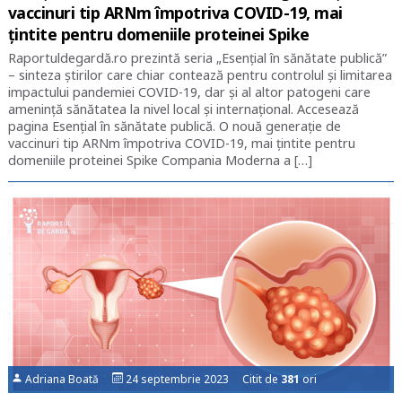
vaccinuri tip ARNm împotriva COVID-19, mai
țintite pentru domeniile proteinei Spike
Raportuldegardă.ro prezintă seria „Esențial în sănătate publică”
– sinteza știrilor care chiar contează pentru controlul și limitarea
impactului pandemiei COVID-19, dar și al altor patogeni care
amenință sănătatea la nivel local și internațional. Accesează
pagina Esențial în sănătate publică. O nouă generație de
vaccinuri tip ARNm împotriva COVID-19, mai țintite pentru
domeniile proteinei Spike Compania Moderna a […]
Adriana Boată
24 septembrie 2023 Citit de
381
ori