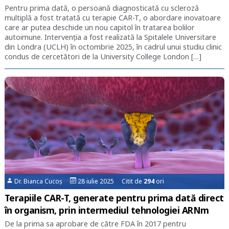
Pentru prima dată, o persoană diagnosticată cu scleroză
multiplă a fost tratată cu terapie CAR-T, o abordare inovatoare
care ar putea deschide un nou capitol în tratarea bolilor
autoimune. Intervenția a fost realizată la Spitalele Universitare
din Londra (UCLH) în octombrie 2025, în cadrul unui studiu clinic
condus de cercetători de la University College London […]
Dr. Bianca Cucoș
28 iulie 2025 Citit de
294
ori
Terapiile CAR-T, generate pentru prima dată direct
în organism, prin intermediul tehnologiei ARNm
De la prima sa aprobare de către FDA în 2017 pentru