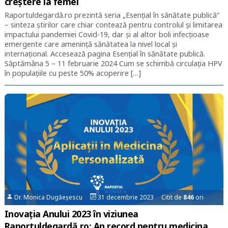
creștere la femei
Raportuldegardă.ro prezintă seria „Esențial în sănătate publică”
– sinteza știrilor care chiar contează pentru controlul și limitarea
impactului pandemiei Covid-19, dar și al altor boli infecțioase
emergente care amenință sănătatea la nivel local și
internațional. Accesează pagina Esențial în sănătate publică.
Săptămâna 5 – 11 februarie 2024 Cum se schimbă circulația HPV
în populațiile cu peste 50% acoperire […]
Dr. Monica Dugăeșescu
31 decembrie 2023 Citit de
846
ori
Inovația Anului 2023 în viziunea
Raportuldegardă.ro: An record pentru medicina