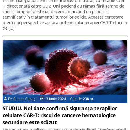
termen lung la pacienții cu neuroblastom tratați cu terapie CAR-
T direcționată către GD2. Unii pacienți au rămas fără semne de
cancer timp de peste un deceniu, marcând un progres
semnificativ în tratamentul tumorilor solide. Această cercetare
oferă noi perspective asupra potențialului terapiei CAR-T dincolo
de […]
Dr. Bianca Cucoș
13 iunie 2024 Citit de
238
ori
STUDIU. Noi date confirmă siguranța terapiilor
celulare CAR-T: riscul de cancere hematologice
secundare este scăzut
Un nou studiu realizat Universitatea de Medicină Stanford arată