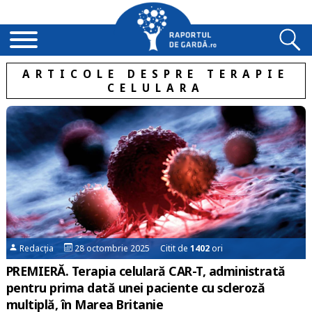
ARTICOLE DESPRE TERAPIE
CELULARA
Redacția
28 octombrie 2025 Citit de
1402
ori
PREMIERĂ. Terapia celulară CAR-T, administrată
pentru prima dată unei paciente cu scleroză
multiplă, în Marea Britanie