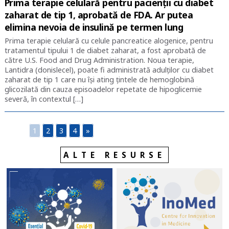
Prima terapie celulară pentru pacienţii cu diabet
zaharat de tip 1, aprobată de FDA. Ar putea
elimina nevoia de insulină pe termen lung
Prima terapie celulară cu celule pancreatice alogenice, pentru
tratamentul tipului 1 de diabet zaharat, a fost aprobată de
către U.S. Food and Drug Administration. Noua terapie,
Lantidra (donislecel), poate fi administrată adulţilor cu diabet
zaharat de tip 1 care nu îşi ating ţintele de hemoglobină
glicozilată din cauza episoadelor repetate de hipoglicemie
severă, în contextul […]
1
2
3
4
»
ALTE RESURSE