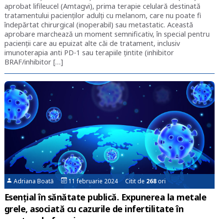
aprobat lifileucel (Amtagvi), prima terapie celulară destinată
tratamentului pacienților adulți cu melanom, care nu poate fi
îndepărtat chirurgical (inoperabil) sau metastatic. Această
aprobare marchează un moment semnificativ, în special pentru
pacienții care au epuizat alte căi de tratament, inclusiv
imunoterapia anti PD-1 sau terapiile țintite (inhibitor
BRAF/inhibitor […]
Adriana Boată
11 februarie 2024 Citit de
268
ori
Esențial în sănătate publică. Expunerea la metale
grele, asociată cu cazurile de infertilitate în