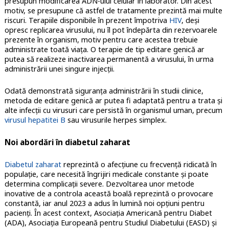
presupun modificarea ADN-ului celular în laborator. Din acest
motiv, se presupune că astfel de tratamente prezintă mai multe
riscuri. Terapiile disponibile în prezent împotriva
HIV
, deși
opresc replicarea virusului, nu îl pot îndepărta din rezervoarele
prezente în organism, motiv pentru care acestea trebuie
administrate toată viaţa. O terapie de tip editare genică ar
putea să realizeze inactivarea permanentă a virusului, în urma
administrării unei singure injecţii.
Odată demonstrată siguranța administrării în studii clinice,
metoda de editare genică ar putea fi adaptată pentru a trata şi
alte infecţii cu virusuri care persistă în organismul uman, precum
virusul hepatitei B
sau virusurile herpes simplex.
Noi abordări în diabetul zaharat
Diabetul zaharat
reprezintă o afecţiune cu frecvenţă ridicată în
populație, care necesită îngrijiri medicale constante şi poate
determina complicaţii severe. Dezvoltarea unor metode
inovative de a controla această boală reprezintă o provocare
constantă, iar anul 2023 a adus în lumină noi opţiuni pentru
pacienţi. În acest context, Asociația Americană pentru Diabet
(ADA), Asociația Europeană pentru Studiul Diabetului (EASD) și