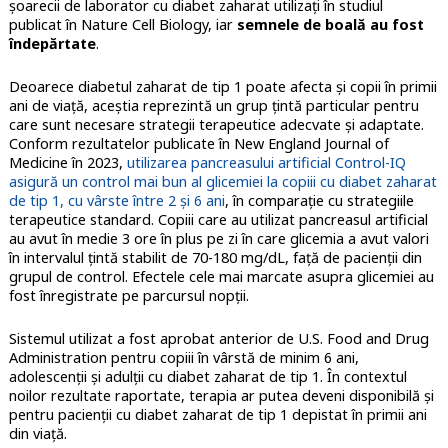
șoarecii de laborator cu diabet zaharat utilizaţi în studiul
publicat în Nature Cell Biology, iar
semnele de boală au fost
îndepărtate
.
Deoarece diabetul zaharat de tip 1 poate afecta şi copii în primii
ani de viaţă, aceştia reprezintă un grup ţintă particular pentru
care sunt necesare strategii terapeutice adecvate şi adaptate.
Conform rezultatelor publicate în New England Journal of
Medicine în 2023,
utilizarea pancreasului artificial Control-IQ
asigură un control mai bun al glicemiei la copiii cu diabet zaharat
de tip 1, cu vârste între 2 și 6 ani
, în comparaţie cu strategiile
terapeutice standard. Copiii care au utilizat pancreasul artificial
au avut în medie 3 ore în plus pe zi în care glicemia a avut valori
în intervalul țintă stabilit de 70-180 mg/dL, faţă de pacienţii din
grupul de control. Efectele cele mai marcate asupra glicemiei au
fost înregistrate pe parcursul nopţii.
Sistemul utilizat a fost aprobat anterior de U.S. Food and Drug
Administration pentru copiii în vârstă de minim 6 ani,
adolescenţii şi adulţii cu diabet zaharat de tip 1. În contextul
noilor rezultate raportate, terapia ar putea deveni disponibilă şi
pentru pacienţii cu diabet zaharat de tip 1 depistat în primii ani
din viaţă.