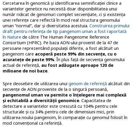
Cercetarea în genomică şi identificarea semnificaţiei clinice a
variantelor genetice nu necesită doar disponibilitatea unui
număr ridicat de genomuri complet secvenţiate, ci şi existenţa
unei referinţe care reflectă în mod real structura genomului
uman “normal”, dar şi diversitatea acestuia.
Construirea primului
draft pentru referința de tip pangenom uman a fost raportată
în Nature
de către The Human Pangenome Reference
Consortium (HPRC). Pe baza ADN-ului provenit de la 47 de
persoane reprezentând populații diferite, a fost alcătuit un
pangenom care
acoperă peste 99% din secvențe, cu o
acuratețe de peste 99%
. În plus față de secvența genomului
actual de referință,
au fost adăugate aproape 120 de
milioane de noi baze
.
Spre deosebire de utilizarea unui
genom de referință
alcătuit din
secvențe de ADN provenite de la o singură persoană,
pangenomul uman va permite o înțelegere mai complexă
și echitabilă a diversității genomice
. Capacitatea de
detectare a variantelor este crescută cu 104% pentru cele
structurale şi cu 34% pentru cele de dimensiuni mici, prin
utilizarea noului pangenom, în comparaţie cu genomul folosit în
mod convenţional ca referinţă.