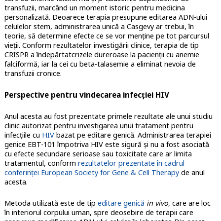
transfuzii, marcând un moment istoric pentru medicina
personalizată. Deoarece terapia presupune editarea ADN-ului
celulelor stem, administrarea unică a Casgevy ar trebui, în
teorie, să determine efecte ce se vor menţine pe tot parcursul
vieţii. Conform rezultatelor investigării clinice, terapia de tip
CRISPR a îndepărtatcrizele dureroase la pacienţii cu anemie
falciformă, iar la cei cu beta-talasemie a eliminat nevoia de
transfuzii cronice.
Perspective pentru vindecarea infecţiei HIV
Anul acesta au fost prezentate primele rezultate ale unui studiu
clinic autorizat pentru investigarea unui tratament pentru
infecţiile cu
HIV
bazat pe editare genică. Administrarea terapiei
genice EBT-101 împotriva HIV este sigură și nu a fost asociată
cu efecte secundare serioase sau toxicitate care ar limita
tratamentul, conform
rezultatelor prezentate în cadrul
conferinței European Society for Gene & Cell Therapy
de anul
acesta.
Metoda utilizată este de tip
editare genică
in vivo
, care are loc
în interiorul corpului uman, spre deosebire de terapii care