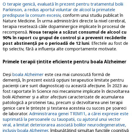
O terapie genică, evaluată în prezent pentru tratamentul bolii
Parkinson, a redus aportul voluntar de alcool la primatele
predispuse la consum excesiv
, conform unui studiu publicat în
Nature Medicine. În urma administrării directe la nivel cerebral,
terapia resetează căile dopaminergice implicate în procesul de
recompensă.
Noua terapie a scăzut consumul de alcool cu
90% în raport cu grupul de control și a prevenit recăderile
post abstinență pe o perioadă de 12 luni
. Efectele au fost de
tip selectiv, fără a influenţa alte comportamente motivate.
Primele terapii țintite eficiente pentru boala Alzheimer
Deşi
boala Alzheimer
este cea mai cunoscută formă de
demenţă, în prezent există opţiuni terapeutice limitate pentru
pacienţii care sunt diagnosticaţi cu această afecţiune. În 2023 au
fost raportate în Science noi mecanisme implicate în dezvoltarea
bolii Alzheimer şi a altor afecţiuni caracterizate de acumularea
patologică a proteinei tau, precum şi dezvoltarea unei terapii
genice care le ţinteşte şi testarea acesteia cu succes pe şoareci
de laborator.
Administrarea genei TRIM11, a cărei expresie este
suprimată la persoanele cu tauopatii, cu ajutorul unui vector
viral, a limitat deteriorarea asociată bolilor neurodegenerative,
inclusiv boala Alzheimer
, îmbunătăţind simultan funcţiile cognitivă