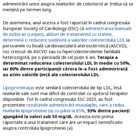
administrării unice asupra nivelurilor de colesterol ar trebui să se
menţină pe termen lung.
De asemenea, anul acesta a fost raportat în cadrul congresului
European Society of Cardiology (ESC) că
administrarea bianuală
de inclisiran (Leqvio), alături de tratamentul cu statine,
determină o reducere susținută a valorilor colesterolului LDL
la
persoanele cu boală cardiovasculară aterosclerotică (ASCVD),
risc crescut de ASCVD sau cu hipercolesterolemie familială
heterozigotă, pe o perioadă de cel puțin 6 ani.
Terapia a
determinat reducerea colesterolului LDL în medie cu 50%,
iar 80% dintre participanţii cărora le-a fost administrată
au atins valorile ţintă ale colesterolului LDL
.
Lipoproteina(a)
este similară colesterolului de tip LDL, însă
nivelurile sale sunt mai dificil de controlat cu ajutorul terapiilor
disponibile. Tot în cadrul congresului ESC 2023, au fost
prezentate
rezultatele administrării muvalaplin, care a redus
nivelurile lipoproteinei (a) cu până la 65%
,
93% dintre pacienţi
ajungând la valori sub 50 mg/dL
. Aceasta este prima
raportate a unui tratament care are un impact semnificativ
asupra controlului lipoproteinei (a).