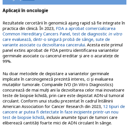
Aplicaţii în oncologie
Rezultatele cercetării în genomică ajung rapid să fie integrate în
practica din clinică. În 2023,
FDA a aprobat comercializarea
Common Hereditary Cancers Panel, test de diagnostic
in vitro
care evaluează, dintr-o singură probă de sânge, sute de
variante asociate cu dezvoltarea cancerului
. Acesta este primul
panel extins aprobat de FDA pentru identificarea variantelor
germinale asociate cu cancerul ereditar şi are o acurateţe de
99%.
Nu doar metodele de depistare a variantelor germinale
implicate în carcinogeneză prezintă interes, ci şi evaluarea
mutaţiilor tumorale. Companiile IVD (In Vitro Diagnostics)
concurează de mai mulţi ani la dezvoltarea celor mai inovatoare
teste de biopsie lichidă, prin care este depistat ADN-ul tumoral
circulant. Conform unui studiu prezentat în cadrul întâlnirii
American Association for Cancer Research din 2023,
12 tipuri de
cancere ar putea fi detectate în faze incipiente printr-un nou
test de biopsie lichidă
, inclusiv anumite tipuri de tumori care
eliberează cantități foarte mici de ADN circulant în sânge.