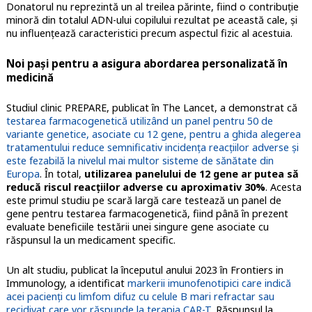
Donatorul nu reprezintă un al treilea părinte, fiind o contribuţie
minoră din totalul ADN-ului copilului rezultat pe această cale, şi
nu influenţează caracteristici precum aspectul fizic al acestuia.
Noi paşi pentru a asigura abordarea personalizată în
medicină
Studiul clinic PREPARE, publicat în The Lancet, a demonstrat că
testarea farmacogenetică utilizând un panel pentru 50 de
variante genetice, asociate cu 12 gene, pentru a ghida alegerea
tratamentului reduce semnificativ incidenţa reacţiilor adverse şi
este fezabilă la nivelul mai multor sisteme de sănătate din
Europa
. În total,
utilizarea panelului de 12 gene ar putea să
reducă riscul reacţiilor adverse cu aproximativ 30%
. Acesta
este primul studiu pe scară largă care testează un panel de
gene pentru testarea farmacogenetică, fiind până în prezent
evaluate beneficiile testării unei singure gene asociate cu
răspunsul la un medicament specific.
Un alt studiu, publicat la începutul anului 2023 în Frontiers in
Immunology, a identificat
markerii imunofenotipici care indică
acei pacienţi cu limfom difuz cu celule B mari refractar sau
recidivat care vor răspunde la terapia CAR-T
. Răspunsul la