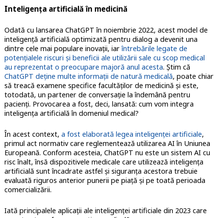
Inteligenţa artificială în medicină
Odată cu lansarea ChatGPT în noiembrie 2022, acest model de
inteligenţă artificială optimizată pentru dialog a devenit una
dintre cele mai populare inovaţii, iar
întrebările legate de
potenţialele riscuri şi beneficii ale utilizării sale cu scop medical
au reprezentat o preocupare majoră anul acesta
. Ştim că
ChatGPT deţine multe informaţii de natură medicală
, poate chiar
să treacă examene specifice facultăţilor de medicină şi este,
totodată, un partener de conversaţie la îndemână pentru
pacienţi. Provocarea a fost, deci, lansată: cum vom integra
inteligenţa artificială în domeniul medical?
În acest context,
a fost elaborată legea inteligenţei artificiale
,
primul act normativ care reglementează utilizarea AI în Uniunea
Europeană. Conform acesteia, ChatGPT nu este un sistem AI cu
risc înalt, însă dispozitivele medicale care utilizează inteligenţa
artificială sunt încadrate astfel şi siguranţa acestora trebuie
evaluată riguros anterior punerii pe piaţă şi pe toată perioada
comercializării.
Iată principalele aplicaţii ale inteligenţei artificiale din 2023 care