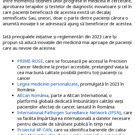
Între momentul obţinerii unor progrese în medicină în cercetare,
aprobarea terapiilor şi testelor de diagnostic inovatoare şi cel în
care pacienţii beneficiază de acestea există un decalaj
semnificativ. Sau, uneori, doar o parte dintre pacienţii cărora o
anumită inovaţie li se adresează ajung să beneficieze de acestea.
Iată principalele iniţiative şi reglementări din 2023 care îşi
propun să aducă inovaţiile din medicină mai aproape de pacienţii
care au nevoie de acestea:
PRIME-ROSE
, care se focusează pe accesul la Precision
Cancer Medicine la prețuri accesibile, prelungind viața la
cea mai bună calitate posibilă pentru toți pacienții cu
cancer
Legea medicinei personalizate
, promulgată în 2023 în
România
All.Can România
, parte a All.Can International, o
platformă globală dedicată îmbunătățirii calității vieții
pacienților afectați de cancer, lansată în România
International Pathogen Surveillance Network (IPSN)
, care
va facilita împărtășirea internațională a datelor necesare
pentru deciziile de sănătate publică în timp real
Proiectul 4P-CAN
, care va identifica barierele din calea