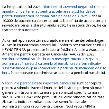
La începutul anului 2023,
BioNTech și Guvernul Regatului Unit au
anunțat un parteneriat pentru accelerarea studiilor clinice
pentru imunoterapii personalizate pe bază de ARNm
. Până la
10.000 de pacienți cu cancer ar putea beneficia de aceste terapii
inovatoare până la sfârșitul anului 2030, fie în studii clinice, fie ca
tratamente autorizate.
Au urmat apoi raportări încurajatoare ale eficienţei tehnologiei
ARNm în imunoterapia cancerului. Conform rezultatelor studiului
KEYNOTE-942, prezentate în cadrul Întâlnirii Anuale a Asociației
Americane pentru Cercetarea Cancerului (AACR) din 2023,
vaccinul personalizat de tip ARN mesager, mRNA-4157(V940),
administrat împreună cu pembrolizumab, crește semnificativ
supraviețuirea în lipsa recăderilor la pacienții cu melanom de risc
înalt
, în comparație cu administrarea doar a pembrolizumabului.
Vaccinurile personalizate împotriva cancerului
sunt concepute
pentru a stimula sistemul imun, astfel încât un pacient să poată
genera un răspuns antitumoral personalizat specific tumorii
sale. KEYNOTE-942 este primul studiu clinic randomizat de fază
2b care a indicat rezultate pozitive semnificative ale
administrării unui vaccin pentru cancer. Noul vaccin ARNm