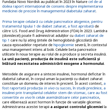
Fundația Novo Nordisk au publicat în 2023 în Nature
cel de-al
doilea raport internaţional de consens despre implementarea
medicinei de precizie în managementul diabetului zaharat
.
Prima terapie celulară cu celule pancreatice alogenice, pentru
tratamentul tipului 1 de diabet zaharat, a fost aprobată
de
către U.S. Food and Drug Administration (FDA) în 2023. Lantidra
(donislecel) poate fi administrat adulţilor cu
diabet zaharat de
tip 1
care nu îşi ating ţintele de hemoglobină glicozilată din
cauza episoadelor repetate de
hipoglicemie
severă, în contextul
unui management intens al bolii. Celulele beta pancreatice
utilizate în noua terapie au rolul de a produce şi secreta insulină.
La unii pacienţi, producţia de insulină este suficientă şi
înlătură necesitatea administrării exogene a hormonului
.
Metodele de asigurare a sintezei insulinei, hormonul deficitar în
diabetul zaharat, în corpul uman la pacienţii cu diabet zaharat
constituie un domeniu de interes în prezent. În acest context,
a
fost raportată producţia
in vivo
cu succes, în studii preclinice, a
insulinei prin transplantul celulelor stem din stomac, care au fost
convertite
ex vivo
în celule asemănătoare celor pancreatice
,
care eliberează acest hormon în funcţie de variaţiile glicemiei.
Administrarea acestei terapii
a asigurat controlul glicemiei
la