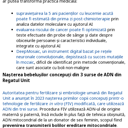
ar putea transforma practica medicală:
supraviețuirea la 5 ani pacienților cu leucemie acută
poate fi estimată din prima zi post-chimioterapie
prin
analiza datelor moleculare cu ajutorul AI
evaluarea riscului de cancer poate fi optimizată
prin
teste efectuate din probe de sânge și date despre
obiceiurile persoanei şi caracteristici individuale,
integrate cu ajutorul AI
DeepMosaic, un instrument digital bazat pe rețele
neuronale convoluționale, depistează cu succes mutaţiile
în mozaic
, dificil de identificat prin metode convenţionale,
care sunt asociate cu boli non-maligne
Naşterea bebeluşilor concepuţi din 3 surse de ADN din
Regatul Unit
Autoritatea pentru fertilizare şi embriologie umană din Regatul
Unit a anunţat în 2023 naşterea primilor copii concepuţi printr-o
tehnologie de fertilizare
in vitro
(FIV) modificată, care utilizează
ADN din trei surse
. Procedura FIV utilizează ADN-ul de origine
maternă şi paternă, însă include în plus faţă de tehnica obişnuită,
ADN mitocondrial de la un donator de sex feminin, scopul fiind
prevenirea transmiterii bolilor ereditare mitocondriale
.