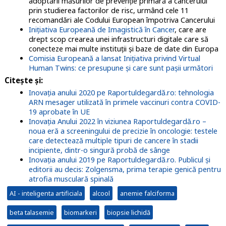
adoptării măsurilor de prevenție primară a cancerului
prin studierea factorilor de risc, urmând cele 11
recomandări ale Codului European împotriva Cancerului
Inițiativa Europeană de Imagistică în Cancer
, care are
drept scop crearea unei infrastructuri digitale care să
conecteze mai multe instituții și baze de date din Europa
Comisia Europeană a lansat Inițiativa privind Virtual
Human Twins: ce presupune și care sunt pașii următori
Citeşte şi
:
Inovația anului 2020 pe Raportuldegardă.ro: tehnologia
ARN mesager utilizată în primele vaccinuri contra COVID-
19 aprobate în UE
Inovația Anului 2022 în viziunea Raportuldegardă.ro –
noua eră a screeningului de precizie în oncologie: testele
care detectează multiple tipuri de cancere în stadii
incipiente, dintr-o singură probă de sânge
Inovația anului 2019 pe Raportuldegardă.ro. Publicul și
editorii au decis: Zolgensma, prima terapie genică pentru
atrofia musculară spinală
AI - inteligenta artificiala
alcool
anemie falciforma
beta talasemie
biomarkeri
biopsie lichidă