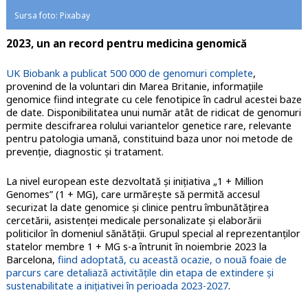
Sursa foto: Pixabay
2023, un an record pentru medicina genomică
UK Biobank a publicat 500 000 de genomuri complete
,
provenind de la voluntari din Marea Britanie, informaţiile
genomice fiind integrate cu cele fenotipice în cadrul acestei baze
de date. Disponibilitatea unui număr atât de ridicat de genomuri
permite descifrarea rolului variantelor genetice rare, relevante
pentru patologia umană, constituind baza unor noi metode de
prevenţie, diagnostic şi tratament.
La nivel european este dezvoltată și inițiativa „1 + Million
Genomes” (1 + MG), care urmărește să permită accesul
securizat la date genomice și clinice pentru îmbunătățirea
cercetării, asistenței medicale personalizate și elaborării
politicilor în domeniul sănătății. Grupul special al reprezentanților
statelor membre 1 + MG s-a întrunit în noiembrie 2023 la
Barcelona,
fiind adoptată, cu această ocazie, o nouă foaie de
parcurs care detaliază activitățile din etapa de extindere și
sustenabilitate a inițiativei în perioada 2023-2027
.