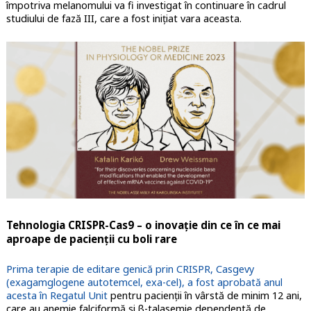
împotriva melanomului va fi investigat în continuare în cadrul
studiului de fază III, care a fost iniţiat vara aceasta.
Tehnologia CRISPR-Cas9 – o inovaţie din ce în ce mai
aproape de pacienţii cu boli rare
Prima terapie de editare genică prin CRISPR, Casgevy
(exagamglogene autotemcel, exa-cel), a fost aprobată anul
acesta în Regatul Unit
pentru pacienții în vârstă de minim 12 ani,
care au anemie falciformă și β-talasemie dependentă de