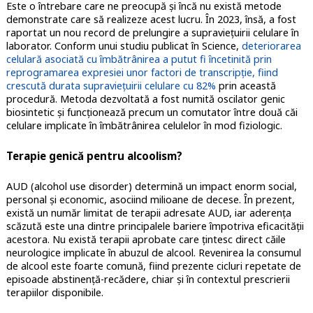
Este o întrebare care ne preocupă şi încă nu există metode
demonstrate care să realizeze acest lucru. În 2023, însă, a fost
raportat un nou record de prelungire a supravieţuirii celulare în
laborator. Conform unui studiu publicat în Science,
deteriorarea
celulară asociată cu îmbătrânirea a putut fi încetinită prin
reprogramarea expresiei unor factori de transcripţie, fiind
crescută durata supravieţuirii celulare cu 82%
prin această
procedură. Metoda dezvoltată a fost numită oscilator genic
biosintetic şi funcţionează precum un comutator între două căi
celulare implicate în îmbătrânirea celulelor în mod fiziologic.
Terapie genică pentru alcoolism?
AUD (alcohol use disorder) determină un impact enorm social,
personal și economic, asociind milioane de decese. În prezent,
există un număr limitat de terapii adresate AUD, iar aderența
scăzută este una dintre principalele bariere împotriva eficacității
acestora. Nu există terapii aprobate care țintesc direct căile
neurologice implicate în abuzul de alcool. Revenirea la consumul
de alcool este foarte comună, fiind prezente cicluri repetate de
episoade abstinență-recădere, chiar și în contextul prescrierii
terapiilor disponibile.