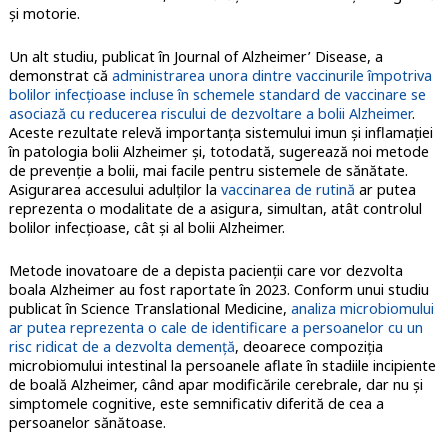
şi motorie.
Un alt studiu, publicat în Journal of Alzheimer’ Disease, a
demonstrat că
administrarea unora dintre vaccinurile împotriva
bolilor infecțioase incluse în schemele standard de vaccinare se
asociază cu reducerea riscului de dezvoltare a bolii Alzheimer
.
Aceste rezultate relevă importanţa sistemului imun şi inflamaţiei
în patologia bolii Alzheimer şi, totodată, sugerează noi metode
de prevenţie a bolii, mai facile pentru sistemele de sănătate.
Asigurarea accesului adulţilor la
vaccinarea de rutină
ar putea
reprezenta o modalitate de a asigura, simultan, atât controlul
bolilor infecţioase, cât şi al bolii Alzheimer.
Metode inovatoare de a depista pacienţii care vor dezvolta
boala Alzheimer au fost raportate în 2023. Conform unui studiu
publicat în Science Translational Medicine,
analiza microbiomului
ar putea reprezenta o cale de identificare a persoanelor cu un
risc ridicat de a dezvolta demență
, deoarece compoziția
microbiomului intestinal la persoanele aflate în stadiile incipiente
de boală Alzheimer, când apar modificările cerebrale, dar nu și
simptomele cognitive, este semnificativ diferită de cea a
persoanelor sănătoase.