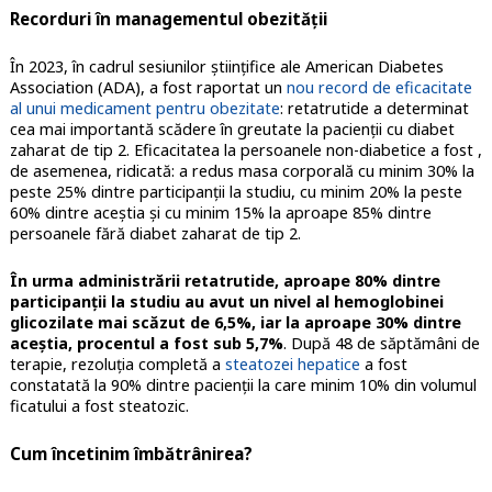
Recorduri în managementul obezităţii
În 2023, în cadrul sesiunilor științifice ale American Diabetes
Association (ADA), a fost raportat un
nou record de eficacitate
al unui medicament pentru obezitate
: retatrutide a determinat
cea mai importantă scădere în greutate la pacienţii cu diabet
zaharat de tip 2. Eficacitatea la persoanele non-diabetice a fost ,
de asemenea, ridicată: a redus masa corporală cu minim 30% la
peste 25% dintre participanţii la studiu, cu minim 20% la peste
60% dintre aceștia și cu minim 15% la aproape 85% dintre
persoanele fără diabet zaharat de tip 2.
În urma administrării retatrutide, aproape 80% dintre
participanţii la studiu au avut un nivel al hemoglobinei
glicozilate mai scăzut de 6,5%, iar la aproape 30% dintre
aceştia, procentul a fost sub 5,7%
. După 48 de săptămâni de
terapie, rezoluţia completă a
steatozei hepatice
a fost
constatată la 90% dintre pacienţii la care minim 10% din volumul
ficatului a fost steatozic.
Cum încetinim îmbătrânirea?