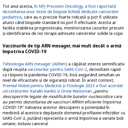
Tot anul acesta,
în NPJ Precision Oncology, a fost raportată
dezvoltarea unor teste de biopsie lichidă dedicate cancerelor
pediatrice
, care au o precizie foarte ridicată şi pot fi utilizate
atunci când biopsiile standard nu pot fi efectuate. Acesta ar
facilita stabilirea prognosticului, monitorizarea cazurilor precum
şi identificarea de noi terapii adresate cancerelor solide la copii.
Vaccinurile de tip ARN mesager, mai mult decât o armă
împotriva COVID-19
Tehnologia ARN mesager (ARNm)
a căpătat interes semnificativ
după reuşita
vaccinurilor pentru SARS-CoV-2
, dezvoltate rapid
ca răspuns la pandemia COVID-19, însă asigurând simultan un
nivel de eficacitate şi de siguranţă ridicat. În acest context,
Premiul Nobel pentru Medicină și Fiziologie 2023 a fost acordat
cercetătorilor Katalin Karikó și Drew Weissman
„pentru
descoperirile legate de modificările bazelor nucleozidice care
au permis dezvoltarea de vaccinuri ARNm eficiente împotriva
COVID-19”
. Valoarea acestor descoperiri şi potenţialul în
medicină al acestora depăşeşte domeniul profilaxiei infecţiilor cu
SARS-CoV-2, putând reprezenta o armă împotriva a variate boli
umane, inclusiv cancerul.