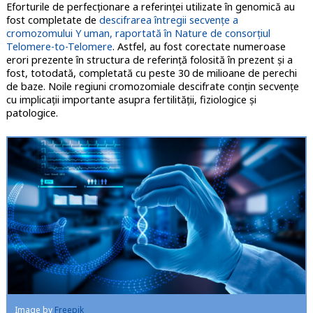
Eforturile de perfecţionare a referinţei utilizate în genomică au
fost completate de
descifrarea întregii secvenţe a
cromozomului Y uman, raportată în Nature de consorţiul
Telomere-to-Telomere
. Astfel, au fost corectate numeroase
erori prezente în structura de referinţă folosită în prezent şi a
fost, totodată, completată cu peste 30 de milioane de perechi
de baze. Noile regiuni cromozomiale descifrate conţin secvenţe
cu implicaţii importante asupra fertilităţii, fiziologice şi
patologice.
Image by
Freepik