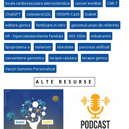
boala cardiovasculara aterosclerotica
cancer ereditar
CAR-T
ChatGPT
colesterol LDL
CRISPR-Cas9
Diabet
editare genica
fertilizare in vitro
genomul uman de referinta
HF - hipercolesterolemie familiala
HIV-SIDA
imbatranire
lipoproteina a
melanom
obezitate
pancreas artificial
secventiere genomica
terapie celulara
terapie genica
Vaccin Genomic Personalizat
ALTE RESURSE