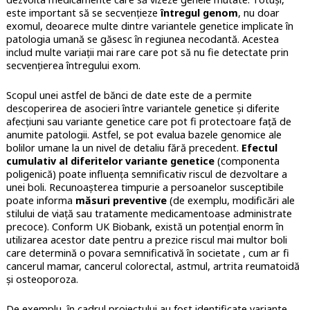
este important să se secvențieze
întregul genom
, nu doar
exomul, deoarece multe dintre variantele genetice implicate în
patologia umană se găsesc în regiunea necodantă. Acestea
includ multe variații mai rare care pot să nu fie detectate prin
secvențierea întregului exom.
Scopul unei astfel de bănci de date este de a permite
descoperirea de asocieri între variantele genetice și diferite
afecțiuni sau variante genetice care pot fi protectoare față de
anumite patologii. Astfel, se pot evalua bazele genomice ale
bolilor umane la un nivel de detaliu fără precedent.
Efectul
cumulativ al diferitelor variante genetice
(componenta
poligenică) poate influența semnificativ riscul de dezvoltare a
unei boli. Recunoașterea timpurie a persoanelor susceptibile
poate informa
măsuri preventive
(de exemplu, modificări ale
stilului de viață sau tratamente medicamentoase administrate
precoce). Conform UK Biobank, există un potențial enorm în
utilizarea acestor date pentru a prezice riscul mai multor boli
care determină o povara semnificativă în societate , cum ar fi
cancerul mamar, cancerul colorectal, astmul, artrita reumatoidă
și osteoporoza.
De exemplu, în cadrul proiectului au fost identificate variante