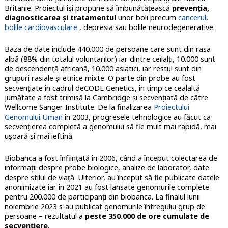
Britanie. Proiectul își propune să îmbunătățească
prevenția,
diagnosticarea și tratamentul
unor boli precum
cancerul
,
bolile cardiovasculare
, depresia sau bolile neurodegenerative.
Baza de date include 440.000 de persoane care sunt din rasa
albă (88% din totalul voluntarilor) iar dintre ceilalți, 10.000 sunt
de descendență africană, 10.000 asiatici, iar restul sunt din
grupuri rasiale și etnice mixte. O parte din probe au fost
secvențiate în cadrul deCODE Genetics, în timp ce cealaltă
jumătate a fost trimisă la Cambridge și secvențiată de către
Wellcome Sanger Institute. De la finalizarea
Proiectului
Genomului Uman
în 2003, progresele tehnologice au făcut ca
secvențierea completă a genomului să fie mult mai rapidă, mai
ușoară și mai ieftină.
Biobanca a fost înființată în 2006, când a început colectarea de
informații despre probe biologice, analize de laborator, date
despre stilul de viață. Ulterior, au început să fie publicate datele
anonimizate iar în 2021 au fost lansate genomurile complete
pentru 200.000 de participanți din biobanca. La finalul lunii
noiembrie 2023 s-au publicat genomurile întregului grup de
persoane – rezultatul a
peste 350.000 de ore cumulate de
secvențiere
.