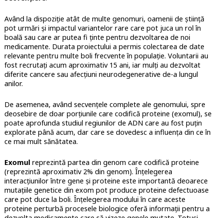
Având la dispoziție atât de multe genomuri, oamenii de știință
pot urmări și impactul variantelor rare care pot juca un rol în
boală sau care ar putea fi ținte pentru dezvoltarea de noi
medicamente. Durata proiectului a permis colectarea de date
relevante pentru multe boli frecvente în populație. Voluntarii au
fost recrutați acum aproximativ 15 ani, iar mulți au dezvoltat
diferite cancere sau afecțiuni neurodegenerative de-a lungul
anilor.
De asemenea, având secvențele complete ale genomului, spre
deosebire de doar porțiunile care codifică proteine (exomul), se
poate aprofunda studiul regiunilor de ADN care au fost puțin
explorate până acum, dar care se dovedesc a influența din ce în
ce mai mult sănătatea.
Exomul
reprezintă partea din genom care codifică proteine
(reprezintă aproximativ 2% din genom). Înțelegerea
interacțiunilor între gene și proteine este importantă deoarece
mutațiile genetice din exom pot produce proteine defectuoase
care pot duce la boli. Înțelegerea modului în care aceste
proteine perturbă procesele biologice oferă informații pentru a
dezvolta medicamente care să vizeze genele mutate. Totuși,