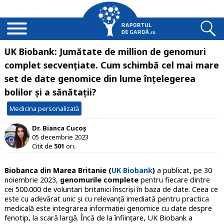
UK Biobank: Jumătate de million de genomuri
complet secvențiate. Cum schimbă cel mai mare
set de date genomice din lume înțelegerea
bolilor și a sănătații?
Medicina personalizată
Dr. Bianca Cucoș
05 decembrie 2023
Citit de
501
ori.
Biobanca din Marea Britanie (
UK Biobank
)
a publicat, pe 30
noiembrie 2023,
genomurile complete
pentru fiecare dintre
cei 500.000 de voluntari britanici înscriși în baza de date. Ceea ce
este cu adevărat unic și cu relevanță imediată pentru practica
medicală este integrarea informației genomice cu date despre
fenotip, la scară largă. Încă de la înființare, UK Biobank a