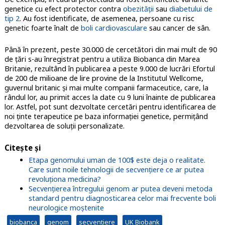
genetice cu efect protector contra
obezității
sau
diabetului de
tip 2
. Au fost identificate, de asemenea, persoane cu risc
genetic foarte înalt de
boli cardiovasculare
sau cancer de sân.
Până în prezent, peste 30.000 de cercetători din mai mult de 90
de țări s-au înregistrat pentru a utiliza Biobanca din Marea
Britanie, rezultând în publicarea a peste 9.000 de lucrări Efortul
de 200 de milioane de lire provine de la Institutul Wellcome,
guvernul britanic și mai multe companii farmaceutice, care, la
rândul lor, au primit acces la date cu 9 luni înainte de publicarea
lor. Astfel, pot sunt dezvoltate cercetări pentru identificarea de
noi ținte terapeutice pe baza informației genetice, permițând
dezvoltarea de soluții personalizate.
Citește și
Etapa genomului uman de 100$ este deja o realitate.
Care sunt noile tehnologii de secvențiere ce ar putea
revoluționa medicina?
Secvențierea întregului genom ar putea deveni metoda
standard pentru diagnosticarea celor mai frecvente boli
neurologice moștenite
biobanca
genom
secventiere
UK Biobank