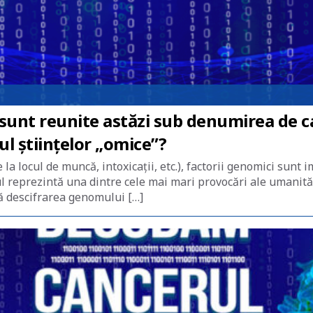
sunt reunite astăzi sub denumirea de c
ul științelor „omice”?
la locul de muncă, intoxicații, etc.), factorii genomici sunt i
ul reprezintă una dintre cele mai mari provocări ale umanită
ă descifrarea genomului […]