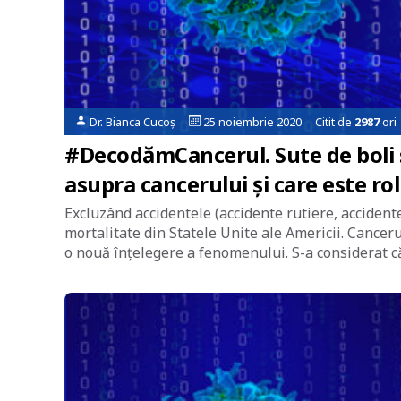
Dr. Bianca Cucoș
25 noiembrie 2020 Citit de
2987
ori
#DecodămCancerul. Sute de boli 
asupra cancerului și care este rol
Excluzând accidentele (accidente rutiere, accidente 
mortalitate din Statele Unite ale Americii. Cancer
o nouă înțelegere a fenomenului. S-a considerat c