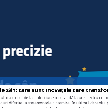
de sân: care sunt inovațiile care transf
rului a trecut de la o afecțiune incurabilă la un spectru de b
nsuri diferite la tratamentele sistemice. În ultimul deceniu