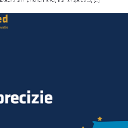
decare prin prisma inovațiilor terapeutice, […]