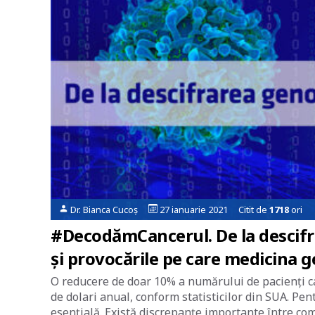
Dr. Bianca Cucoș
27 ianuarie 2021 Citit de
1718
ori
#DecodămCancerul. De la descifr
și provocările pe care medicina 
O reducere de doar 10% a numărului de pacienți c
de dolari anual, conform statisticilor din SUA. Pe
esențială. Există discrepanțe importante între co