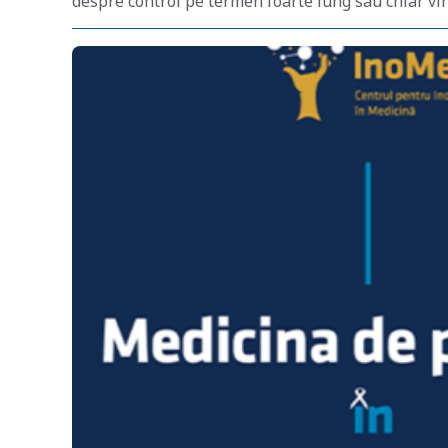
despre control pe termen foarte lung sau chiar vin