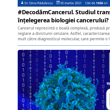
Dr. Silvia Rădulescu
05 martie 2021 Citit de
1036
ori
#DecodămCancerul. Studiul transcr
înțelegerea biologiei cancerului?
Cancerul reprezintă o boală complexă, produsă pri
reglare a diviziunii celulare. Astfel, caracterizare
mult către diagnosticul molecular, care permite o 