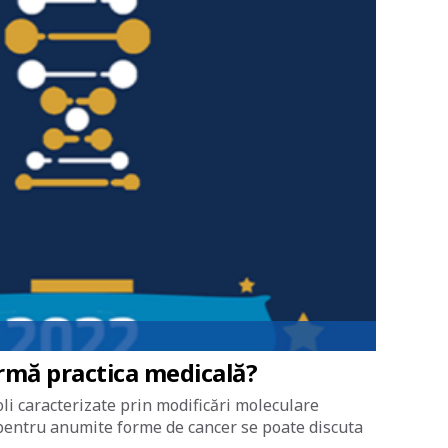
ormă practica medicală?
oli caracterizate prin modificări moleculare
, pentru anumite forme de cancer se poate discuta