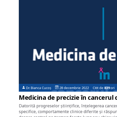
Dr. Bianca Cucoș
28 decembrie 2022 Citit de
839
ori
Medicina de precizie în cancerul 
Datorită progreselor științifice, înțelegerea cance
specifice, comportamente clinice diferite și răspu