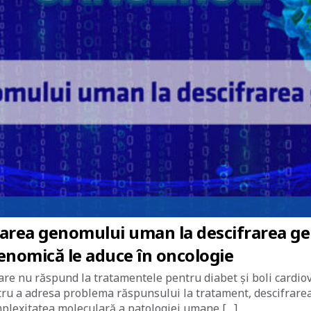
area genomului uman la descifrarea ge
genomică le aduce în oncologie
are nu răspund la tratamentele pentru diabet și boli cardio
ntru a adresa problema răspunsului la tratament, descifrarea 
mplexitatea moleculară a patologiei umane […]