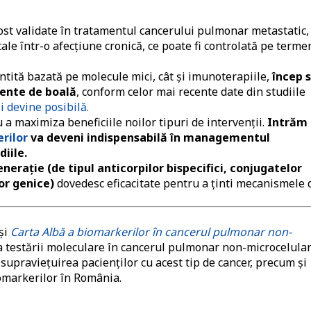
ost validate în tratamentul cancerului pulmonar metastatic,
le într-o afecțiune cronică, ce poate fi controlată pe terme
ntită bazată pe molecule mici, cât și imunoterapiile,
încep 
piente de boală
, conform celor mai recente date din studiile
i devine posibilă.
a maximiza beneficiile noilor tipuri de intervenții.
Intrăm
rilor
va deveni indispensabilă în managementul
iile.
rație (de tipul anticorpilor bispecifici, conjugatelor
or genice)
dovedesc eficacitate pentru a ținti mecanismele 
și
Carta Albă a biomarkerilor în cancerul pulmonar non-
a testării moleculare în cancerul pulmonar non-microcelula
 supraviețuirea pacienților cu acest tip de cancer, precum și
omarkerilor în România.