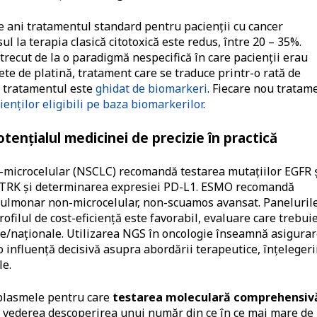
e ani tratamentul standard pentru pacienții cu cancer
 la terapia clasică citotoxică este redus, între 20 – 35%.
recut de la o paradigmă nespecifică în care pacienții erau
lete de platină, tratament care se traduce printr-o rată de
e tratamentul este
ghidat de biomarkeri
. Fiecare nou tratam
cienților eligibili pe baza biomarkerilor
.
ențialul medicinei de precizie în practică
microcelular (NSCLC) recomandă testarea mutațiilor EGFR 
NTRK și determinarea expresiei PD-L1. ESMO recomandă
l pulmonar non-microcelular, non-scuamos avansat. Paneluril
filul de cost-eficiență este favorabil, evaluare care trebui
nale/naționale. Utilizarea NGS în oncologie înseamnă asigura
 o influență decisivă asupra abordării terapeutice, înțelegeri
le.
plasmele pentru care
testarea moleculară comprehensiv
n vederea descoperirea unui număr din ce în ce mai mare de