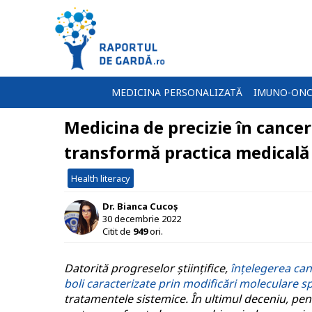
MEDICINA PERSONALIZATĂ
IMUNO-ONC
Medicina de precizie în cancer
transformă practica medicală
Health literacy
Dr. Bianca Cucoș
30 decembrie 2022
Citit de
949
ori.
Datorită progreselor științifice,
înțelegerea can
boli caracterizate prin modificări moleculare sp
tratamentele sistemice. În ultimul deceniu, pe