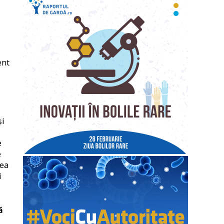
ent
și
e
e
rea
i
ă