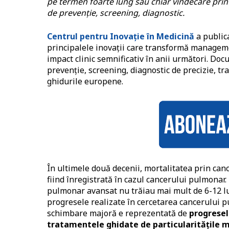
pe termen foarte lung sau chiar vindecare prin p
de prevenție, screening, diagnostic.
Centrul pentru Inovație în Medicină
a public
principalele inovații care transformă manage
impact clinic semnificativ în anii următori. D
prevenție, screening, diagnostic de precizie, t
ghidurile europene.
În ultimele două decenii, mortalitatea prin canc
fiind înregistrată în cazul cancerului pulmonar
pulmonar avansat nu trăiau mai mult de 6-12 lu
progresele realizate în cercetarea cancerului p
schimbare majoră e reprezentată de
progresel
tratamentele ghidate de particularitățile 