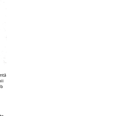
intă
ii
ib