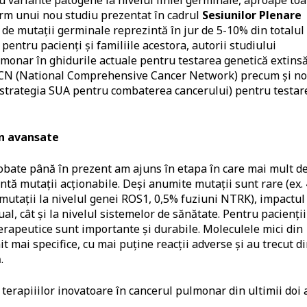
 variante patogene la nivelul liniei germinale, aproape toa
form unui nou studiu prezentat în cadrul
Sesiunilor Plenare
 de mutații germinale reprezintă în jur de 5-10% din totalul
 pentru pacienți și familiile acestora, autorii studiului
monar în ghidurile actuale pentru testarea genetică extinsă
NCCN (National Comprehensive Cancer Network) precum și no
strategia SUA pentru combaterea cancerului) pentru testar
in avansate
robate până în prezent am ajuns în etapa în care mai mult d
tă mutații acționabile. Deși anumite mutații sunt rare (ex.
mutații la nivelul genei ROS1, 0,5% fuziuni NTRK), impactul
ual, cât și la nivelul sistemelor de sănătate. Pentru pacienții
erapeutice sunt importante și durabile. Moleculele mici din
it mai specifice, cu mai puține reacții adverse și au trecut d
.
terapiiilor inovatoare în cancerul pulmonar din ultimii doi 