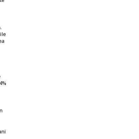
te
.
ile
ea
e
 4%
in
ani