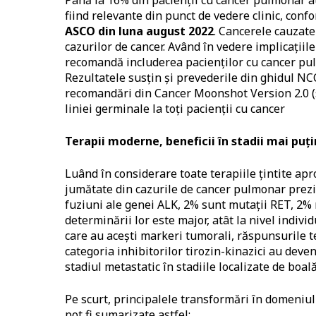
Până la 16% din pacienții cu cancer pulmonar au
fiind relevante din punct de vedere clinic, con
ASCO din luna august 2022
. Cancerele cauzate
cazurilor de cancer. Având în vedere implicațiile
recomandă includerea pacienților cu cancer pul
Rezultatele susțin și prevederile din ghidul 
recomandări din Cancer Moonshot Version 2.0 (
liniei germinale la toți pacienții cu cancer
Terapii moderne, beneficii în stadii mai puț
Luând în considerare toate terapiile țintite ap
jumătate din cazurile de cancer pulmonar prezin
fuziuni ale genei ALK, 2% sunt mutații RET, 2% 
determinării lor este major, atât la nivel individ
care au acești markeri tumorali, răspunsurile t
categoria inhibitorilor tirozin-kinazici au deven
stadiul metastatic în stadiile localizate de boală
Pe scurt, principalele transformări în domeniul 
pot fi sumarizate astfel: