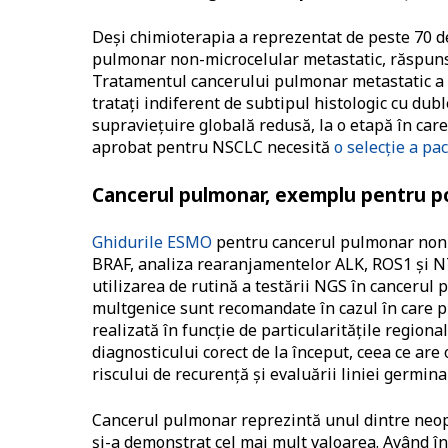
Deși chimioterapia a reprezentat de peste 70 d
pulmonar non-microcelular metastatic, răspunsul
Tratamentul cancerului pulmonar metastatic a t
tratați indiferent de subtipul histologic cu dub
supraviețuire globală redusă, la o etapă în car
aprobat pentru NSCLC necesită
o selecție a pa
Cancerul pulmonar, exemplu pentru pot
Ghidurile ESMO
pentru cancerul pulmonar non-
BRAF, analiza rearanjamentelor ALK, ROS1 și 
utilizarea de rutină a testării NGS în canceru
multgenice sunt recomandate în cazul în care pro
realizată în funcție de particularitățile regio
diagnosticului corect de la început, ceea ce are
riscului de recurență și evaluării liniei germina
Cancerul pulmonar reprezintă unul dintre neo
și-a demonstrat cel mai mult valoarea. Având î