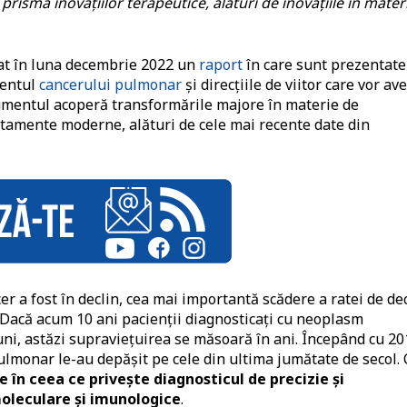
risma inovațiilor terapeutice, alături de inovațiile în mater
at în luna decembrie 2022 un
raport
în care sunt prezentate
mentul
cancerului pulmonar
și direcțiile de viitor care vor av
ocumentul acoperă transformările majore în materie de
ratamente moderne, alături de cele mai recente date din
er a fost în declin, cea mai importantă scădere a ratei de de
. Dacă acum 10 ani pacienții diagnosticați cu neoplasm
ni, astăzi supraviețuirea se măsoară în ani. Începând cu 20
ulmonar le-au depășit pe cele din ultima jumătate de secol.
e în ceea ce privește diagnosticul de precizie și
moleculare și imunologice
.