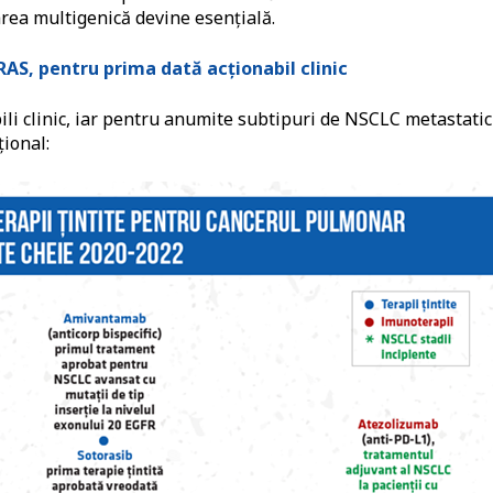
area multigenică devine esențială.
RAS, pentru prima dată acționabil clinic
ili clinic, iar pentru anumite subtipuri de NSCLC metastatic
țional: