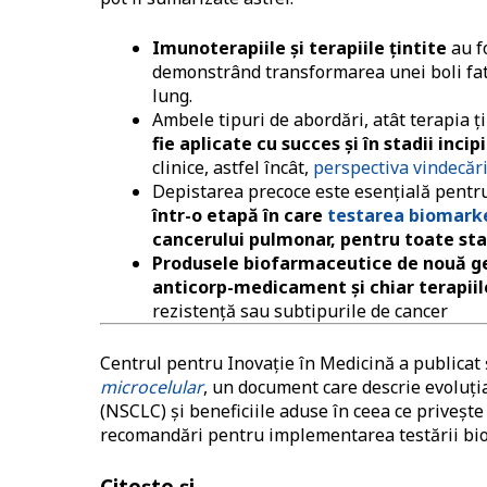
Imunoterapiile și terapiile țintite
au f
demonstrând transformarea unei boli fata
lung.
Ambele tipuri de abordări, atât terapia ți
fie aplicate cu succes și în stadii inci
clinice, astfel încât,
perspectiva vindecări
Depistarea precoce este esențială pentru 
într-o etapă în care
testarea biomarke
cancerului pulmonar, pentru toate stad
Produsele biofarmaceutice de nouă gene
anticorp-medicament și chiar terapiil
rezistență sau subtipurile de cancer
Centrul pentru Inovație în Medicină a publicat 
microcelular
, un document care descrie evoluți
(NSCLC) și beneficiile aduse în ceea ce privește
recomandări pentru implementarea testării bi
Citește și