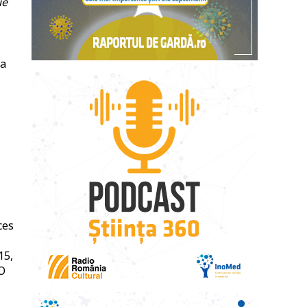
ie
ea
ces
15,
 O