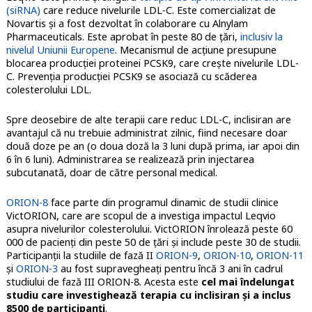
(siRNA)
care reduce nivelurile LDL-C. Este comercializat de
Novartis și a fost dezvoltat în colaborare cu Alnylam
Pharmaceuticals. Este aprobat în peste 80 de țări,
inclusiv la
nivelul Uniunii Europene
. Mecanismul de acțiune presupune
blocarea producției proteinei PCSK9, care crește nivelurile LDL-
C. Prevenția producției PCSK9 se asociază cu scăderea
colesterolului LDL.
Spre deosebire de alte terapii care reduc LDL-C, inclisiran are
avantajul că nu trebuie administrat zilnic, fiind necesare doar
două doze pe an (o doua doză la 3 luni după prima, iar apoi din
6 în 6 luni). Administrarea se realizează prin injectarea
subcutanată, doar de către personal medical.
ORION-8
face parte din programul dinamic de studii clinice
VictORION, care are scopul de a investiga impactul Leqvio
asupra nivelurilor colesterolului. VictORION înrolează peste 60
000 de pacienți din peste 50 de țări și include peste 30 de studii.
Participanții la studiile de fază II
ORION-9
,
ORION-10
,
ORION-11
și
ORION-3
au fost supravegheați pentru încă 3 ani în cadrul
studiului de fază III ORION-8. Acesta este
cel mai îndelungat
studiu care investighează terapia cu inclisiran și a inclus
8500 de participanți
.