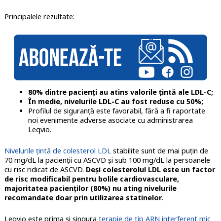
Principalele rezultate:
80% dintre pacienți au atins valorile țintă ale LDL-C;
În medie, nivelurile LDL-C au fost reduse cu 50%;
Profilul de siguranță este favorabil, fără a fi raportate
noi evenimente adverse asociate cu administrarea
Leqvio.
Nivelurile țintă de colesterol LDL
stabilite sunt de mai puțin de
70 mg/dL la pacienții cu ASCVD și sub 100 mg/dL la persoanele
cu risc ridicat de ASCVD.
Deși colesterolul LDL este un factor
de risc modificabil pentru bolile cardiovasculare,
majoritatea pacienților (80%) nu ating nivelurile
recomandate doar prin utilizarea statinelor
.
Leqvio este prima și singura
terapie de tip ARN interferent mic