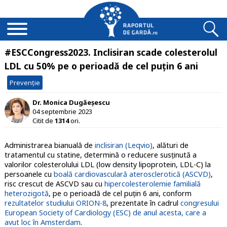
#ESCCongress2023. Inclisiran scade colesterolul
LDL cu 50% pe o perioadă de cel puțin 6 ani
Prevenție
Dr. Monica Dugăeșescu
04 septembrie 2023
Citit de
1314
ori.
Administrarea bianuală de
inclisiran (Leqvio)
, alături de
tratamentul cu statine, determină o reducere susținută a
valorilor colesterolului LDL (low density lipoprotein, LDL-C) la
persoanele cu
boală cardiovasculară aterosclerotică (ASCVD)
,
risc crescut de ASCVD sau cu
hipercolesterolemie familială
heterozigotă
, pe o perioadă de cel puțin 6 ani, conform
rezultatelor studiului ORION-8
, prezentate în cadrul
congresului
European Society of Cardiology (ESC) de anul acesta, care a
avut loc în Amsterdam
.