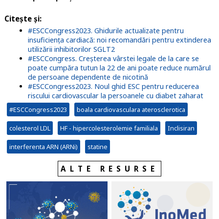
Citește și
:
#ESCCongress2023. Ghidurile actualizate pentru
insuficiența cardiacă: noi recomandări pentru extinderea
utilizării inhibitorilor SGLT2
#ESCCongress. Creșterea vârstei legale de la care se
poate cumpăra tutun la 22 de ani poate reduce numărul
de persoane dependente de nicotină
#ESCCongress2023. Noul ghid ESC pentru reducerea
riscului cardiovascular la persoanele cu diabet zaharat
#ESCCongress2023
boala cardiovasculara aterosclerotica
colesterol LDL
HF - hipercolesterolemie familiala
Inclisiran
interferenta ARN (ARNi)
statine
ALTE RESURSE