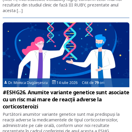
rezultate din studiul clinic de fază III RUBY, prezentate anul
acesta […]
Dr. Monica Dugăeșescu
14 iulie 2026 Citit de
79
ori
#ESHG26. Anumite variante genetice sunt asociate
cu un risc mai mare de reacții adverse la
corticosteroizi
Purtătorii anumitor variante genetice sunt mai predispuși la
reacții adverse la medicamentele de tipul corticosteroizilor,
administrate pe cale orală, conform unor noi rezultate
prezentate în cadrul conferinței de anul acesta a ESHG