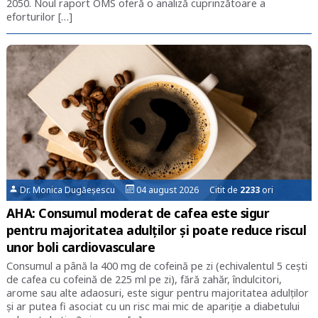
2050. Noul raport OMS oferă o analiză cuprinzătoare a
eforturilor […]
Dr. Monica Dugăeșescu
04 august 2026 Citit de
2233
ori
AHA: Consumul moderat de cafea este sigur
pentru majoritatea adulților și poate reduce riscul
unor boli cardiovasculare
Consumul a până la 400 mg de cofeină pe zi (echivalentul 5 cești
de cafea cu cofeină de 225 ml pe zi), fără zahăr, îndulcitori,
arome sau alte adaosuri, este sigur pentru majoritatea adulților
și ar putea fi asociat cu un risc mai mic de apariție a diabetului