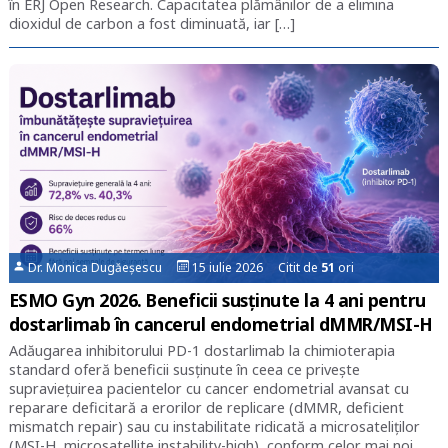
în ERJ Open Research. Capacitatea plămânilor de a elimina
dioxidul de carbon a fost diminuată, iar […]
Dr. Monica Dugăeșescu
15 iulie 2026 Citit de
51
ori
ESMO Gyn 2026. Beneficii susținute la 4 ani pentru
dostarlimab în cancerul endometrial dMMR/MSI-H
Adăugarea inhibitorului PD-1 dostarlimab la chimioterapia
standard oferă beneficii susținute în ceea ce privește
supraviețuirea pacientelor cu cancer endometrial avansat cu
reparare deficitară a erorilor de replicare (dMMR, deficient
mismatch repair) sau cu instabilitate ridicată a microsateliților
(MSI-H, microsatellite instability-high), conform celor mai noi