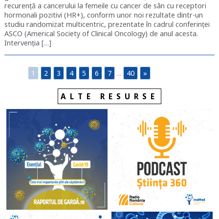
recurență a cancerului la femeile cu cancer de sân cu receptori
hormonali pozitivi (HR+), conform unor noi rezultate dintr-un
studiu randomizat multicentric, prezentate în cadrul conferinţei
ASCO (Americal Society of Clinical Oncology) de anul acesta.
Intervenţia […]
1
2
3
4
5
6
7
...
40
»
ALTE RESURSE