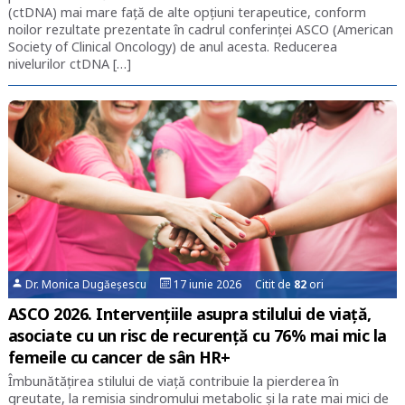
(ctDNA) mai mare faţă de alte opţiuni terapeutice, conform
noilor rezultate prezentate în cadrul conferinţei ASCO (American
Society of Clinical Oncology) de anul acesta. Reducerea
nivelurilor ctDNA […]
Dr. Monica Dugăeșescu
17 iunie 2026 Citit de
82
ori
ASCO 2026. Intervențiile asupra stilului de viață,
asociate cu un risc de recurență cu 76% mai mic la
femeile cu cancer de sân HR+
Îmbunătăţirea stilului de viață contribuie la pierderea în
greutate, la remisia sindromului metabolic și la rate mai mici de