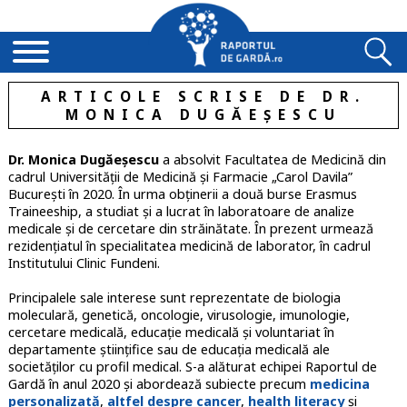
ARTICOLE SCRISE DE DR.
MONICA DUGĂEȘESCU
Dr. Monica Dugăeșescu
a absolvit Facultatea de Medicină din
cadrul Universității de Medicină și Farmacie „Carol Davila”
București în 2020. În urma obținerii a două burse Erasmus
Traineeship, a studiat și a lucrat în laboratoare de analize
medicale și de cercetare din străinătate. În prezent urmează
rezidențiatul în specialitatea medicină de laborator, în cadrul
Institutului Clinic Fundeni.
Principalele sale interese sunt reprezentate de biologia
moleculară, genetică, oncologie, virusologie, imunologie,
cercetare medicală, educație medicală și voluntariat în
departamente științifice sau de educația medicală ale
societăților cu profil medical. S-a alăturat echipei Raportul de
Gardă în anul 2020 și abordează subiecte precum
medicina
personalizată
,
altfel despre cancer
,
health literacy
și