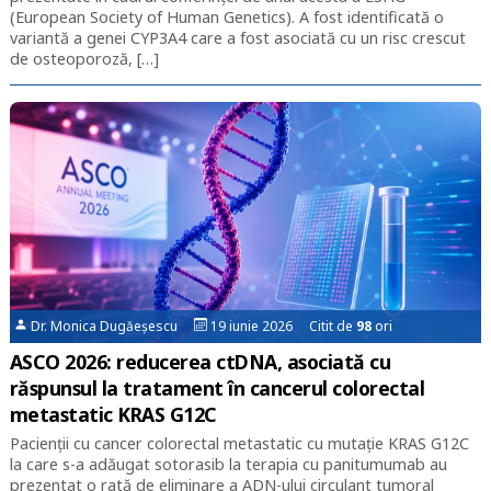
(European Society of Human Genetics). A fost identificată o
variantă a genei CYP3A4 care a fost asociată cu un risc crescut
de osteoporoză, […]
Dr. Monica Dugăeșescu
19 iunie 2026 Citit de
98
ori
ASCO 2026: reducerea ctDNA, asociată cu
răspunsul la tratament în cancerul colorectal
metastatic KRAS G12C
Pacienţii cu cancer colorectal metastatic cu mutaţie KRAS G12C
la care s-a adăugat sotorasib la terapia cu panitumumab au
prezentat o rată de eliminare a ADN-ului circulant tumoral