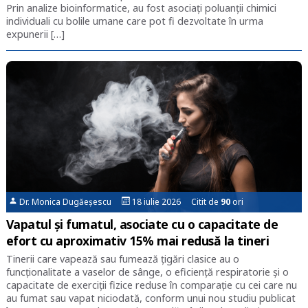
Prin analize bioinformatice, au fost asociaţi poluanţii chimici
individuali cu bolile umane care pot fi dezvoltate în urma
expunerii […]
Dr. Monica Dugăeșescu
18 iulie 2026 Citit de
90
ori
Vapatul și fumatul, asociate cu o capacitate de
efort cu aproximativ 15% mai redusă la tineri
Tinerii care vapează sau fumează țigări clasice au o
funcționalitate a vaselor de sânge, o eficiență respiratorie și o
capacitate de exerciții fizice reduse în comparație cu cei care nu
au fumat sau vapat niciodată, conform unui nou studiu publicat