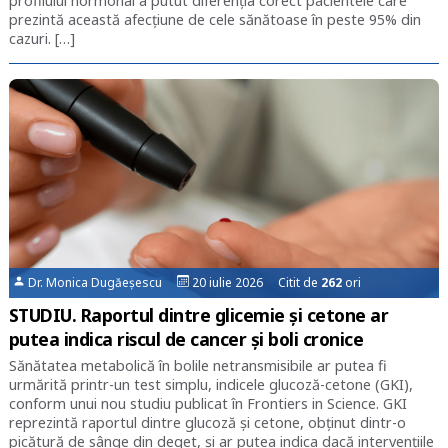
profilului hormonal a putut diferenţia corect pacientele care
prezintă această afecţiune de cele sănătoase în peste 95% din
cazuri. […]
Dr. Monica Dugăeșescu
20 iulie 2026 Citit de
262
ori
STUDIU. Raportul dintre glicemie și cetone ar
putea indica riscul de cancer și boli cronice
Sănătatea metabolică în bolile netransmisibile ar putea fi
urmărită printr-un test simplu, indicele glucoză-cetone (GKI),
conform unui nou studiu publicat în Frontiers in Science. GKI
reprezintă raportul dintre glucoză și cetone, obţinut dintr-o
picătură de sânge din deget, şi ar putea indica dacă intervențiile