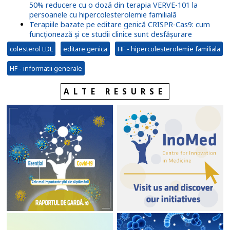
50% reducere cu o doză din terapia VERVE-101 la
persoanele cu hipercolesterolemie familială
Terapiile bazate pe editare genică CRISPR-Cas9: cum
funcționează și ce studii clinice sunt desfășurare
colesterol LDL
editare genica
HF - hipercolesterolemie familiala
HF - informatii generale
ALTE RESURSE