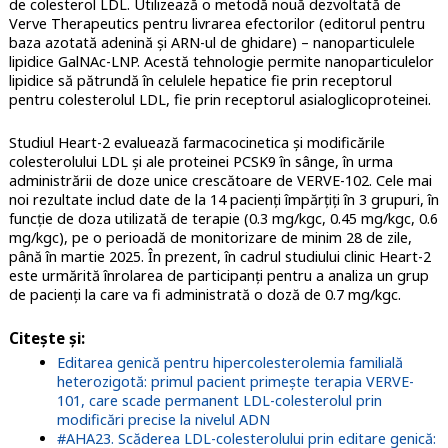
de colesterol LDL. U
tilizează o metodă nouă dezvoltată de
Verve Therapeutics pentru livrarea efectorilor (editorul pentru
baza azotată adenină și ARN-ul de ghidare) – nanoparticulele
lipidice GalNAc-LNP. Acestă tehnologie permite nanoparticulelor
lipidice să pătrundă în celulele hepatice fie prin receptorul
pentru colesterolul LDL, fie prin receptorul asialoglicoproteinei.
Studiul Heart-2 evaluează farmacocinetica și modificările
colesterolului LDL și ale proteinei PCSK9 în sânge, în urma
administrării de doze unice crescătoare de VERVE-102. Cele mai
noi rezultate includ date de la 14 pacienți împărțiți în 3 grupuri, în
funcție de doza utilizată de terapie (0.3 mg/kgc, 0.45 mg/kgc, 0.6
mg/kgc), pe o perioadă de monitorizare de minim 28 de zile,
până în martie 2025.
În prezent, în cadrul studiului clinic Heart-2
este urmărită înrolarea de participanți pentru a analiza un grup
de pacienți la care va fi administrată o doză de 0.7 mg/kgc.
Citeşte şi:
Editarea genică pentru hipercolesterolemia familială
heterozigotă: primul pacient primește terapia
VERVE-
101, care scade permanent LDL-colesterolul prin
modificări precise la nivelul ADN
#AHA23. Scăderea LDL-colesterolului prin editare genică: