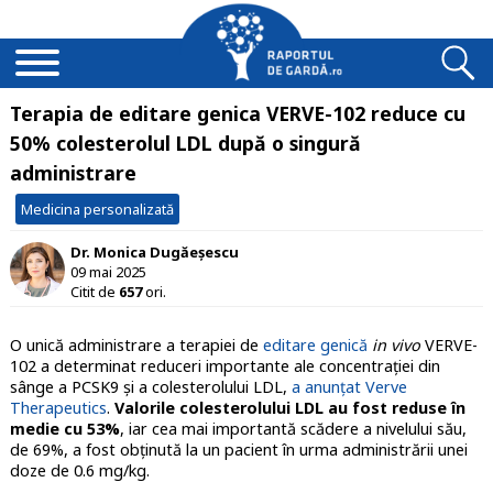
Terapia de editare genica VERVE-102 reduce cu
50% colesterolul LDL după o singură
administrare
Medicina personalizată
Dr. Monica Dugăeșescu
09 mai 2025
Citit de
657
ori.
O unică administrare a terapiei de
editare genică
in vivo
VERVE-
102 a determinat reduceri importante ale concentrației din
sânge a PCSK9 și a colesterolului LDL,
a anunțat Verve
Therapeutics
.
Valorile colesterolului LDL au fost reduse în
medie cu 53%
, iar cea mai importantă scădere a nivelului său,
de 69%, a fost obținută la un pacient în urma administrării unei
doze de 0.6 mg/kg.