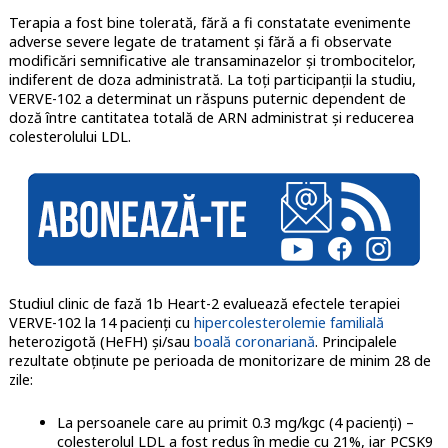
Terapia a fost bine tolerată, fără a fi constatate evenimente
adverse severe legate de tratament și fără a fi observate
modificări semnificative ale transaminazelor și trombocitelor,
indiferent de doza administrată. La toți participanții la studiu,
VERVE-102 a determinat un răspuns puternic dependent de
doză între cantitatea totală de ARN administrat și reducerea
colesterolului LDL.
Studiul clinic de fază 1b Heart-2 evaluează efectele terapiei
VERVE-102 la 14 pacienți cu
hipercolesterolemie familială
heterozigotă (HeFH) și/sau
boală coronariană
. Principalele
rezultate obținute pe perioada de monitorizare de minim 28 de
zile:
La persoanele care au primit 0.3 mg/kgc (4 pacienți) –
colesterolul LDL a fost redus în medie cu 21%, iar PCSK9