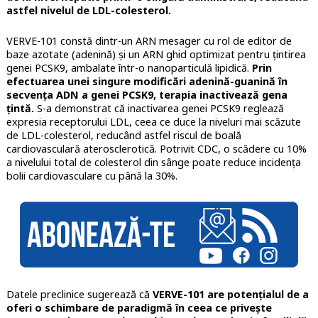
astfel nivelul de LDL-colesterol.
VERVE-101 constă dintr-un ARN mesager cu rol de editor de
baze azotate (adenină) și un ARN ghid optimizat pentru țintirea
genei PCSK9, ambalate într-o nanoparticulă lipidică.
Prin
efectuarea unei singure modificări adenină-guanină în
secvența ADN a genei PCSK9, terapia inactivează gena
țintă.
S-a demonstrat că inactivarea genei PCSK9 reglează
expresia receptorului LDL, ceea ce duce la niveluri mai scăzute
de LDL-colesterol, reducând astfel riscul de boală
cardiovasculară aterosclerotică. Potrivit CDC, o scădere cu 10%
a nivelului total de colesterol din sânge poate reduce incidența
bolii cardiovasculare cu până la 30%.
Datele preclinice sugerează că
VERVE-101 are potențialul de a
oferi o schimbare de paradigmă în ceea ce privește