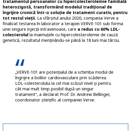
tratamentul persoanelor cu hipercolesterolemie familială
heterozigotă, transformând modelul tradițional de
îngrijire cronică într-o soluție de tratament curativ, pentru
tot restul vieții.
La sfârșitul anului 2020, compania Verve a
finalizat testarea în laborator a terapiei VERVE-101 sub forma
unei singure injecții intravenoase, care
a redus cu 60% LDL-
colesterolul
la maimuțele cu hipercolesterolemie de cauză
genetică, rezultatul menținându-se până la 18 luni mai târziu.
„VERVE-101 are potențialul de a schimba modul de
îngrijire a bolilor cardiovasculare prin scăderea
LDL-colesterolului la cel mai scăzut nivel și pentru
cât mai mult timp posibil după un singur
tratament”, a declarat Prof. Dr. Andrew Bellinger,
coordonator științific al companiei Verve.