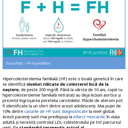
Sursa foto – FH Foundation
Hipercolesterolemia familială (HF) este o boală genetică în care
se identifică
niveluri ridicate de colesterol încă de la
naștere,
de peste 200 mg/dl. Până la vârsta de 10 ani, copiii cu
hipercolesterolemie familială netratați au deja leziuni aortice și
prezintă îngroșarea peretelui carotidelor. Plăcile de aterom pot
fi identificate la un sfert dintre acești adolescenți. Mai puțin de
10% dintre
cazurile de HF sunt diagnosticate
la nivel global.
Acești pacienți sunt mai predispuși la
infarct miocardic
în viața
adultă și necesită controlul LDL-colesterolului pe tot parcursul
vieții.
Cu standardul terapeutic actual al