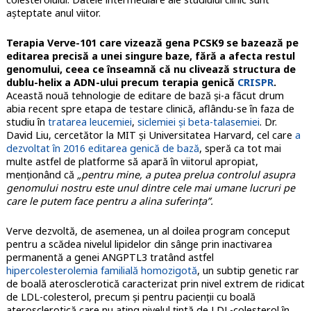
așteptate anul viitor.
Terapia Verve-101 care vizează gena PCSK9 se bazează pe
editarea precisă a unei singure baze, fără a afecta restul
genomului, ceea ce înseamnă că nu clivează structura de
dublu-helix a ADN-ului precum terapia genică
CRISPR
.
Această nouă tehnologie de editare de bază și-a făcut drum
abia recent spre etapa de testare clinică, aflându-se în faza de
studiu în
tratarea leucemiei
,
siclemiei și beta-talasemiei
. Dr.
David Liu, cercetător la MIT și Universitatea Harvard, cel care
a
dezvoltat în 2016 editarea genică de bază
, speră ca tot mai
multe astfel de platforme să apară în viitorul apropiat,
menționând că
„pentru mine, a putea prelua controlul asupra
genomului nostru este unul dintre cele mai umane lucruri pe
care le putem face pentru a alina suferința”.
Verve dezvoltă, de asemenea, un al doilea program conceput
pentru a scădea nivelul lipidelor din sânge prin inactivarea
permanentă a genei ANGPTL3 tratând astfel
hipercolesterolemia familială homozigotă
, un subtip genetic rar
de boală aterosclerotică caracterizat prin nivel extrem de ridicat
de LDL-colesterol, precum și pentru pacienții cu boală
aterosclerotică care nu ating nivelul țintă de LDL-colesterol în