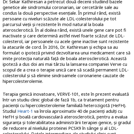
Dr. Sekar Kathiresan a petrecut două decenii studiind bazele
genetice ale sindromului coronarian, iar cercetările sale au
condus la două perspective esențiale. În primul rând, există
persoane cu niveluri scăzute ale LDL-colesterolului pe tot
parcursul vieții și rezistente în mod natural la boala
aterosclerotică. În al doilea rând, există unele gene care pot fi
inactivate și care determină astfel nivel foarte scăzut de LDL-
colesterol, iar persoanele cu acele gene inactive sunt rezistente
la atacurile de cord. În 2016, Dr. Kathiresan și echipa sa au
formulat o ipoteză privind dezvoltarea unui medicament care să
imite protecția naturală față de boala aterosclerotică. Această
ipoteză a dus doi ani mai târziu la lansarea companiei Verve cu
scopul de a crea o terapie unică care să scadă permanent LDL-
colesterolul și să elimine sindroamele coronariene cauzate de
hipercolesterolemie.
Terapia genică inovatoare, VERVE-101, este în prezent evaluată
într-un studiu clinic global de fază 1b, ca tratament pentru
pacienții cu hipercolesterolemie familială heterozigotă (HeFH).
Studiul
Heart-1
va înrola aproximativ 40 de pacienți adulți cu
HeFH și boală cardiovasculară aterosclerotică, pentru a evalua
siguranța și tolerabilitatea administrării terapiei genice, și gradul
de reducere al nivelului proteinei PCSK9 în sânge și al LDL-
colesterolului. Datele intermediare ale studiului clinic sunt