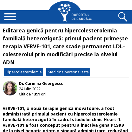
Editarea genică pentru hipercolesterolemia
familială heterozigotă: primul pacient primește
terapia VERVE-101, care scade permanent LDL-
colesterolul prin modificări precise la nivelul
ADN
Hipercolesterolemie
Medicina personalizată
Dr. Carmina Georgescu
24 iulie 2022
Citit de
1391
ori.
VERVE-101, o nouă terapie genică inovatoare, a fost
administrată primului pacient cu hipercolesterolemie
familială heterozigotă în cadrul studiului clinic Heart-1.
VERVE-101 a fost conceput pentru a inactiva gena PCSK9
de la nivel hepatic printr-o singură administrare, reducând