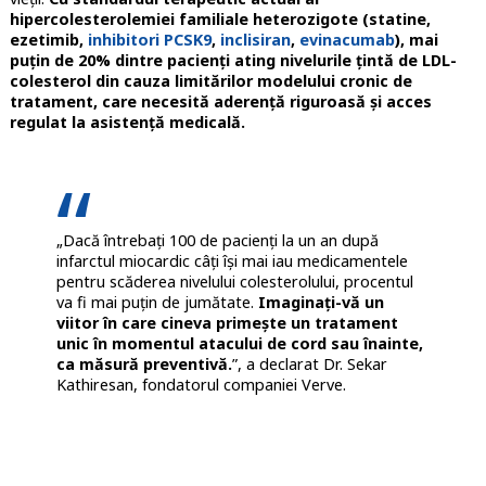
hipercolesterolemiei familiale heterozigote (statine,
ezetimib,
inhibitori PCSK9
,
inclisiran
,
evinacumab
), mai
puțin de 20% dintre pacienți ating nivelurile țintă de LDL-
colesterol din cauza limitărilor modelului cronic de
tratament, care necesită aderență riguroasă și acces
regulat la asistență medicală.
„Dacă întrebați 100 de pacienți la un an după
infarctul miocardic câți își mai iau medicamentele
pentru scăderea nivelului colesterolului, procentul
va fi mai puțin de jumătate.
Imaginați-vă un
viitor în care cineva primește un tratament
unic în momentul atacului de cord sau înainte,
ca măsură preventivă.
”, a declarat Dr. Sekar
Kathiresan, fondatorul companiei Verve.