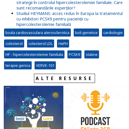
strategii în controlul hipercolesterolemiei familiale. Care
sunt recomandările experților?
Studiul HEYMANS: acces redus în Europa la tratamentul
cu inhibitori PCSK9 pentru pacienții cu
hipercolesterolemie familială
boala cardiovasculara aterosclerotica
boli genetice
cardiologie
colesterol
colesterol LDL
HeFH
HF - hipercolesterolemie familiala
PCSK9
statine
terapie genica
VERVE-101
ALTE RESURSE