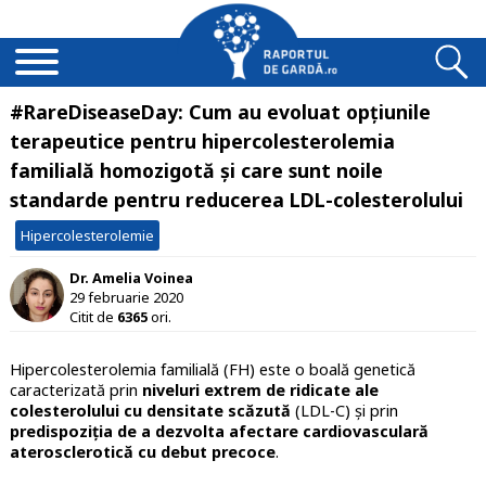
#RareDiseaseDay: Cum au evoluat opțiunile
terapeutice pentru hipercolesterolemia
familială homozigotă și care sunt noile
standarde pentru reducerea LDL-colesterolului
Hipercolesterolemie
Dr. Amelia Voinea
29 februarie 2020
Citit de
6365
ori.
Hipercolesterolemia familială (FH) este o boală genetică
caracterizată prin
niveluri extrem de ridicate ale
colesterolului cu densitate scăzută
(LDL-C) și prin
predispoziția de a dezvolta afectare cardiovasculară
aterosclerotică cu debut precoce
.