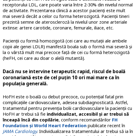
receptorului LDL, care poate varia între 2-30% din nivelul normal
de activitate. Prezentarea clinică a acestor pacienți este mult
mai severă decât a celor cu forma heterozigotă. Pacienții tineri
prezintă semne de ateroscleroză la nivelul unor zone arteriale
extinse: artere carotide, coronare, femurale, iliace, etc.
Pacienții cu formă homozigotă (cei care au mutații ale ambele
copii ale genei LDLR) manifestă boala sub o formă mai severă și
la o vârstă mult mai precoce față de cei cu formă heterozigotă
(heFH, cei care au doar o alelă mutantă).
Dacă nu se intervine terapeutic rapid,
riscul de boală
coronariană este de cel puțin 10 ori mai mare ca în
populația generală
.
HoFH este o boală cu debut precoce, cu potențial fatal prin
complicațiile cardiovasculare, adesea subdiagnosticată. Astfel,
tratamentul pentru prevenția bolii cardiovasculare la pacienții cu
HoFH ar trebui să fie
individualizat, accesibil și ar trebui să
înceapă încă din copilărie
, conform recomandărilor
FH
Foundation și World Heart Federation
publicate recent în
JAMA Cardiology
. Individualizarea tratamentului ar trebui să ia în