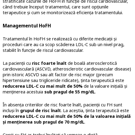
stratificate cazurile de HoFH în funcție de riscul cardiovascular,
când trebuie început tratamentul, care sunt opțiunile
terapeutice și cum se monitorizează eficiența tratamentului.
Managementul HoFH
Tratamentul în HoFH se realizează cu diferite medicații și
proceduri care au ca scop scăderea LDL-C sub un nivel prag,
stabilit în funcție de riscul cardiovascular.
La pacienții cu
risc foarte înalt
de boală aterosclerotică
cardiovasculară (ASCVD, atherosclerotic cardiovascular disease)
prin istoric ASCVD sau alt factor de risc major (precum
hipertensiune sau trigliceride ridicate), ținta terapeutică este
reducerea LDL-C cu mai mult de 50%
de la valoare inițială și
menținerea acestuia
sub pragul de 55 mg/dL
.
În absența criteriilor de risc foarte înalt, pacienții cu FH sunt
incluși în
grupul de risc înalt
. La aceștia, ținta terapeutică este
reducerea LDL-C cu mai mult de 50% de la valoarea inițială
și menținerea sub pragul de 70 mg/dL
.
Copiii cu FH ar trebui învățați să urmeze o dietă