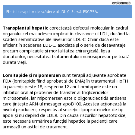
Efectul terapiilor de scădere al LDL-C. Sursă: ESC/ESA.
Transplantul hepatic
corectează defectul molecular în cadrul
organului cel mai adesea implicat în clearance-ul LDL, ducând la
scăderi semnificative ale nivelurilor LDL-C. Chiar dacă este
eficient în scăderea LDL-C, asociază și o serie de dezavantaje
precum complicațiile și mortalitatea chirurgicală, lipsa
donatorilor, necesitatea tratamentului imunosupresor pe toată
durata vieții.
Lomitapide
și
mipomersen
sunt terapii adjuvante aprobate
FDA (lomitapide fiind aprobat și de EMA) în tratamentul HoFH
la pacienții peste 18, respectiv 12 ani. Lomitapide este un
inhibitor oral al proteinei de transfer al trigliceridelor
microsomale, iar mipomersen este o oligonucleotidă antisens
care țintește ARN-ul mesager apoB100. Acestea acționează la
nivelul producerii, respectiv al secreției lipoproteinelor de tip
apoB și nu depind de LDLR. Din cauza riscurilor hepatotoxice,
este necesară urmărirea funcției hepatice la pacienții care
urmează un astfel de tratament.