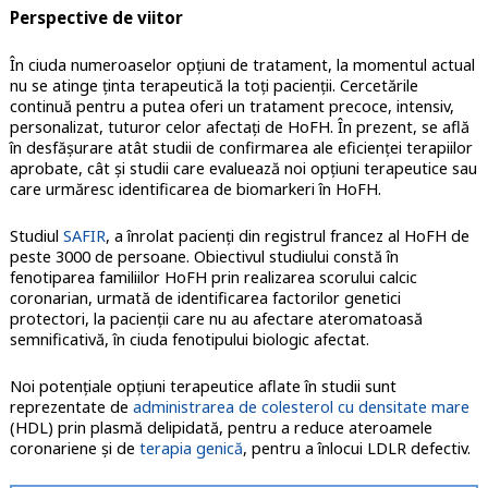
Perspective de viitor
În ciuda numeroaselor opțiuni de tratament, la momentul actual
nu se atinge ținta terapeutică la toți pacienții. Cercetările
continuă pentru a putea oferi un tratament precoce, intensiv,
personalizat, tuturor celor afectați de HoFH. În prezent, se află
în desfășurare atât studii de confirmarea ale eficienței terapiilor
aprobate, cât și studii care evaluează noi opțiuni terapeutice sau
care urmăresc identificarea de biomarkeri în HoFH.
Studiul
SAFIR
, a înrolat pacienți din registrul francez al HoFH de
peste 3000 de persoane. Obiectivul studiului constă în
fenotiparea familiilor HoFH prin realizarea scorului calcic
coronarian, urmată de identificarea factorilor genetici
protectori, la pacienții care nu au afectare ateromatoasă
semnificativă, în ciuda fenotipului biologic afectat.
Noi potențiale opțiuni terapeutice aflate în studii sunt
reprezentate de
administrarea de colesterol cu densitate mare
(HDL) prin plasmă delipidată, pentru a reduce ateroamele
coronariene și de
terapia genică
, pentru a înlocui LDLR defectiv.