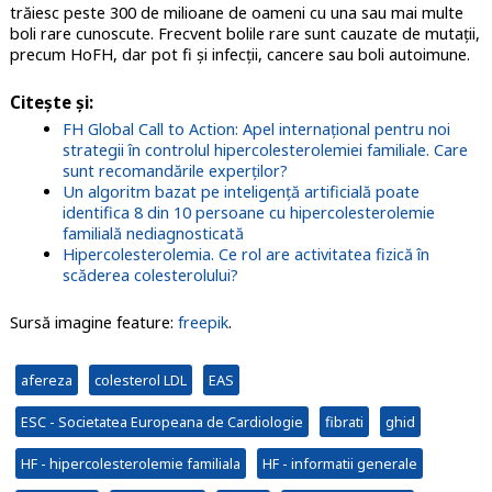
trăiesc peste 300 de milioane de oameni cu una sau mai multe
boli rare cunoscute.
Frecvent bolile rare sunt cauzate de mutații,
precum HoFH, dar pot fi și infecții, cancere sau boli autoimune.
Citește și:
FH Global Call to Action: Apel internațional pentru noi
strategii în controlul hipercolesterolemiei familiale. Care
sunt recomandările experților?
Un algoritm bazat pe inteligență artificială poate
identifica 8 din 10 persoane cu hipercolesterolemie
familială nediagnosticată
Hipercolesterolemia. Ce rol are activitatea fizică în
scăderea colesterolului?
Sursă imagine feature:
freepik
.
afereza
colesterol LDL
EAS
ESC - Societatea Europeana de Cardiologie
fibrati
ghid
HF - hipercolesterolemie familiala
HF - informatii generale