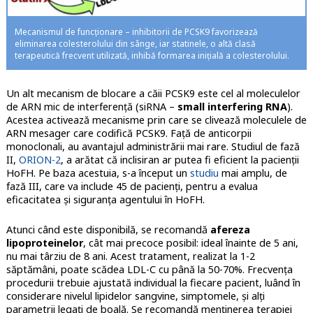
Mecanismul de funcționare – inhibitorii de PCSK9 favorizează
eliminarea colesterolului din sânge, iar statinele, o altă clasă
terapeutică frecvent utilizată, inhibă formarea inițială a colesterolului.
Un alt mecanism de blocare a căii PCSK9 este cel al moleculelor
de ARN mic de interferență (siRNA –
small interfering RNA
).
Acestea activează mecanisme prin care se clivează moleculele de
ARN mesager care codifică PCSK9. Față de anticorpii
monoclonali, au avantajul administrării mai rare. Studiul de fază
II,
ORION-2
, a arătat că inclisiran ar putea fi eficient la pacienții
HoFH. Pe baza acestuia, s-a început un
studiu
mai amplu, de
fază III, care va include 45 de pacienți, pentru a evalua
eficacitatea și siguranța agentului în HoFH.
Atunci când este disponibilă, se recomandă
afereza
lipoproteinelor
, cât mai precoce posibil: ideal înainte de 5 ani,
nu mai târziu de 8 ani. Acest tratament, realizat la 1-2
săptămâni, poate scădea LDL-C cu până la 50-70%. Frecvența
procedurii trebuie ajustată individual la fiecare pacient, luând în
considerare nivelul lipidelor sangvine, simptomele, și alți
parametrii legați de boală. Se recomandă menținerea terapiei