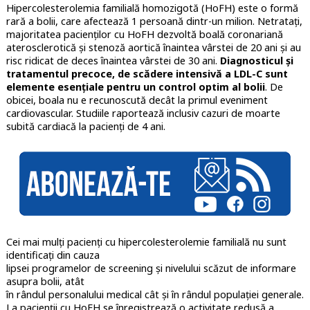
Hipercolesterolemia familială homozigotă (HoFH) este o formă
rară a bolii, care afectează 1 persoană dintr-un milion. Netratați,
majoritatea pacienților cu HoFH dezvoltă boală coronariană
aterosclerotică și stenoză aortică înaintea vârstei de 20 ani și au
risc ridicat de deces înaintea vârstei de 30 ani.
Diagnosticul și
tratamentul precoce, de scădere intensivă a LDL-C sunt
elemente esențiale pentru un control optim al bolii
. De
obicei, boala nu e recunoscută decât la primul eveniment
cardiovascular. Studiile raportează inclusiv cazuri de moarte
subită cardiacă la pacienți de 4 ani.
Cei mai mulți pacienți cu hipercolesterolemie familială nu sunt
identificați din cauza
lipsei programelor de screening și nivelului scăzut de informare
asupra bolii, atât
în rândul personalului medical cât și în rândul populației generale.
La pacienții cu HoFH se înregistrează o activitate redusă a