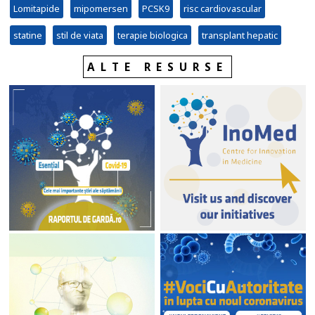
Lomitapide
mipomersen
PCSK9
risc cardiovascular
statine
stil de viata
terapie biologica
transplant hepatic
ALTE RESURSE