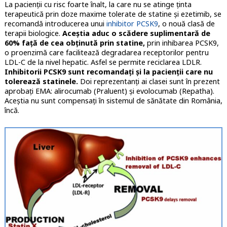
La pacienții cu risc foarte înalt, la care nu se atinge ținta
terapeutică prin doze maxime tolerate de statine și ezetimib, se
recomandă introducerea unui
inhibitor PCSK9
, o nouă clasă de
terapii biologice.
Aceștia aduc o scădere suplimentară de
60% față de cea obținută prin statine,
prin inhibarea PCSK9,
o proenzimă care facilitează degradarea receptorilor pentru
LDL-C de la nivel hepatic. Asfel se permite reciclarea LDLR.
Inhibitorii PCSK9 sunt recomandați și la pacienții care nu
tolerează statinele.
Doi reprezentanți ai clasei sunt în prezent
aprobați EMA: alirocumab (Praluent) și evolocumab (Repatha).
Aceștia nu sunt compensați în sistemul de sănătate din România,
încă.