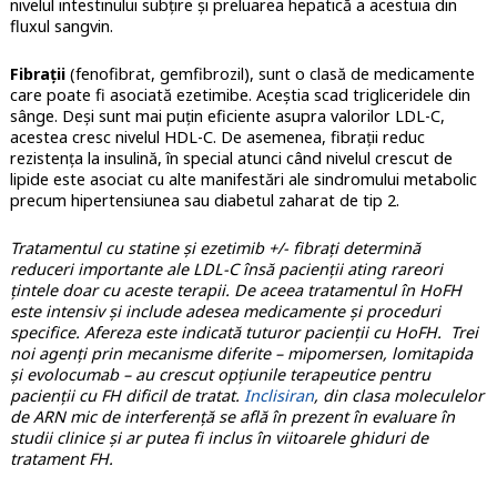
nivelul intestinului subțire și preluarea hepatică a acestuia din
fluxul sangvin.
Fibrații
(fenofibrat, gemfibrozil), sunt o clasă de medicamente
care poate fi asociată ezetimibe. Aceștia scad trigliceridele din
sânge. Deși sunt mai puțin eficiente asupra valorilor LDL-C,
acestea cresc nivelul HDL-C. De asemenea, fibrații reduc
rezistența la insulină, în special atunci când nivelul crescut de
lipide este asociat cu alte manifestări ale sindromului metabolic
precum hipertensiunea sau diabetul zaharat de tip 2.
Tratamentul cu statine și ezetimib +/- fibrați determină
reduceri importante ale LDL-C însă pacienții ating rareori
țintele doar cu aceste terapii. De aceea tratamentul în HoFH
este intensiv și include adesea medicamente și proceduri
specifice. Afereza este indicată tuturor pacienții cu HoFH. Trei
noi agenți prin mecanisme diferite – mipomersen, lomitapida
și evolocumab – au crescut opțiunile terapeutice pentru
pacienții cu FH dificil de tratat.
Inclisiran
, din clasa moleculelor
de ARN mic de interferență se află în prezent în evaluare în
studii clinice și ar putea fi inclus în viitoarele ghiduri de
tratament FH.