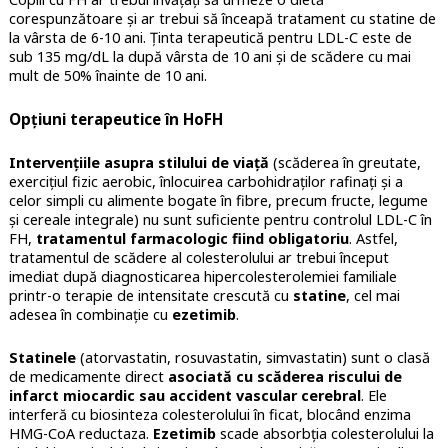
corespunzătoare și ar trebui să înceapă tratament cu statine de
la vârsta de 6-10 ani. Ținta terapeutică pentru LDL-C este de
sub 135 mg/dL la după vârsta de 10 ani și de scădere cu mai
mult de 50% înainte de 10 ani.
Opțiuni terapeutice în HoFH
Intervențiile asupra stilului de viață
(scăderea în greutate,
exercițiul fizic aerobic, înlocuirea carbohidraților rafinați și a
celor simpli cu alimente bogate în fibre, precum fructe, legume
și cereale integrale) nu sunt suficiente pentru controlul LDL-C în
FH,
tratamentul farmacologic fiind obligatoriu
. Astfel,
tratamentul de scădere al colesterolului ar trebui început
imediat după diagnosticarea hipercolesterolemiei familiale
printr-o terapie de intensitate crescută cu
statine
, cel mai
adesea în combinație cu
ezetimib
.
Statinele
(atorvastatin, rosuvastatin, simvastatin) sunt o clasă
de medicamente direct
asociată cu scăderea riscului de
infarct miocardic sau accident vascular cerebral
. Ele
interferă cu biosinteza colesterolului în ficat, blocând enzima
HMG-CoA reductaza.
Ezetimib
scade absorbția colesterolului la