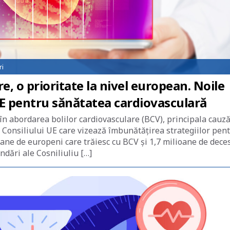
ri
e, o prioritate la nivel european. Noile
UE pentru sănătatea cardiovasculară
în abordarea bolilor cardiovasculare (BCV), principala cauz
 Consiliului UE care vizează îmbunătățirea strategiilor pen
ane de europeni care trăiesc cu BCV și 1,7 milioane de dece
ndări ale Cosniliuliu […]