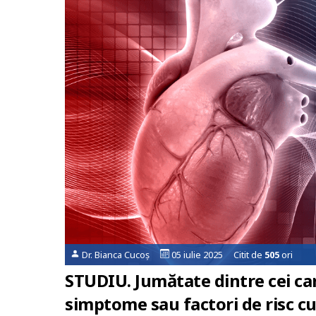
Dr. Bianca Cucoș
05 iulie 2025 Citit de
505
ori
STUDIU. Jumătate dintre cei ca
simptome sau factori de risc c