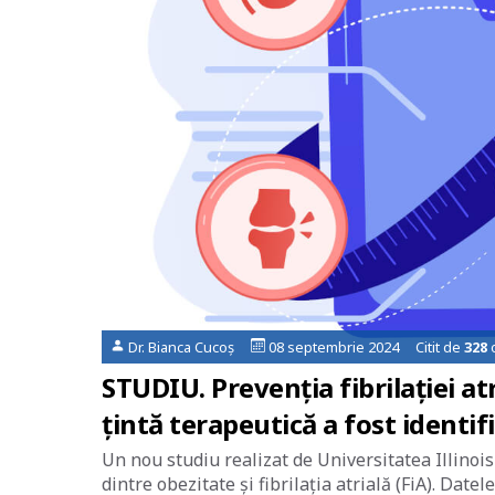
Dr. Bianca Cucoș
08 septembrie 2024 Citit de
328
o
STUDIU. Prevenția fibrilației at
țintă terapeutică a fost identif
Un nou studiu realizat de Universitatea Illinoi
dintre obezitate și fibrilația atrială (FiA). Dat