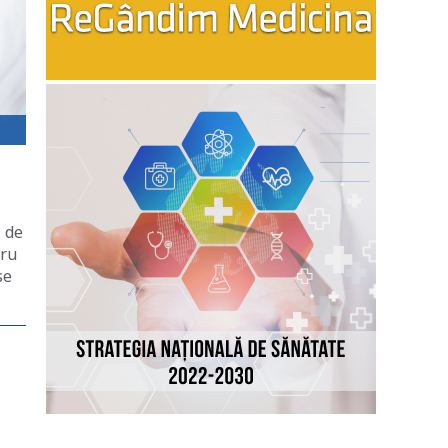
ă de
tru
se