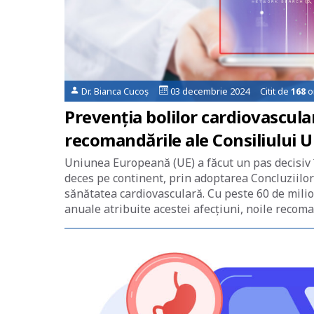
Dr. Bianca Cucoș
03 decembrie 2024 Citit de
168
o
Prevenția bolilor cardiovascular
recomandările ale Consiliului 
Uniunea Europeană (UE) a făcut un pas decisiv 
deces pe continent, prin adoptarea Concluziilor
sănătatea cardiovasculară. Cu peste 60 de milio
anuale atribuite acestei afecțiuni, noile recoma