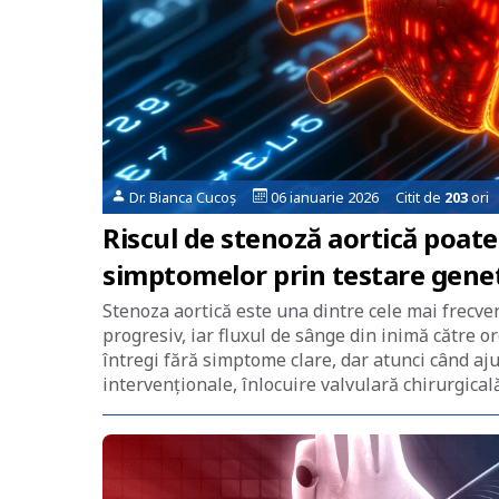
Dr. Bianca Cucoș
06 ianuarie 2026 Citit de
203
ori
Riscul de stenoză aortică poate 
simptomelor prin testare geneti
Stenoza aortică este una dintre cele mai frecven
progresiv, iar fluxul de sânge din inimă către o
întregi fără simptome clare, dar atunci când aj
intervenționale, înlocuire valvulară chirurgical