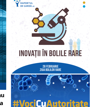
au
ea