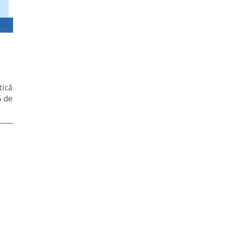
tică
5 de