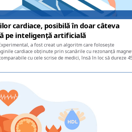
or cardiace, posibilă în doar câteva
pe inteligență artificială
xperimental, a fost creat un algoritm care folosește
maginile cardiace obținute prin scanările cu rezonanță magne
omparabile cu cele scrise de medici, însă în loc să dureze 4