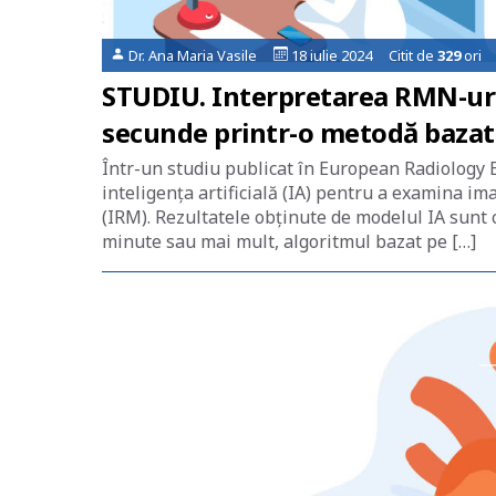
Dr. Ana Maria Vasile
18 iulie 2024 Citit de
329
ori
STUDIU. Interpretarea RMN-uril
secunde printr-o metodă bazată 
Într-un studiu publicat în European Radiology E
inteligența artificială (IA) pentru a examina i
(IRM). Rezultatele obținute de modelul IA sunt c
minute sau mai mult, algoritmul bazat pe […]