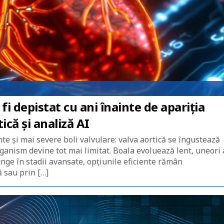
fi depistat cu ani înainte de apariția
că și analiză AI
te și mai severe boli valvulare: valva aortică se îngustează
rganism devine tot mai limitat. Boala evoluează lent, uneori 
unge în stadii avansate, opțiunile eficiente rămân
ă sau prin […]