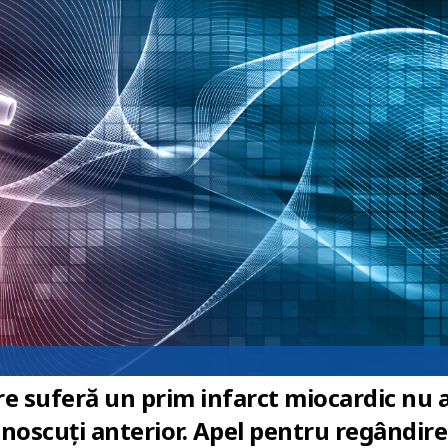
re suferă un prim infarct miocardic nu 
unoscuți anterior. Apel pentru regândir