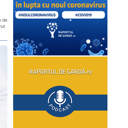
e de
vut