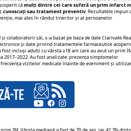
escoperit că
mulți dintre cei care suferă un prim infarct n
sc cunoscuți sau tratament preventiv
. Rezultatele impun 
enție, mai ales în rândul tinerilor și al persoanelor
 colaboratorii săi, s-a bazat pe baza de date Clarivate Rea
ectronice și date privind tratamentele farmaceutice acoperi
fost incluși adulți cu vârsta ≥18 ani care au avut un prim I
oada 2017–2022. Au fost analizate: prezența simptomelor
, frecvența vizitelor medicale înainte de eveniment și utiliza
n prim IM. Vârsta mediană a fost de 70 de ani, iar 42,3% dintr