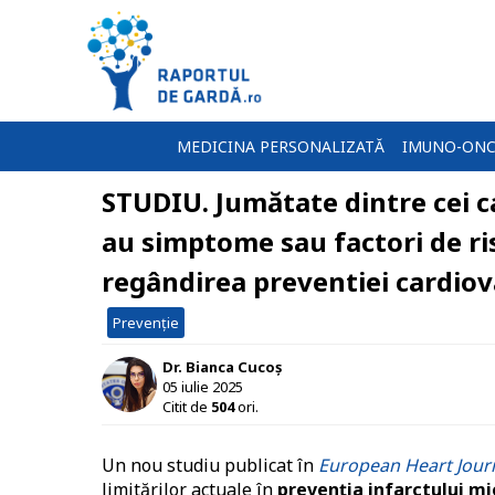
MEDICINA PERSONALIZATĂ
IMUNO-ONC
STUDIU. Jumătate dintre cei c
au simptome sau factori de ri
regândirea preventiei cardiov
Prevenție
Dr. Bianca Cucoș
05 iulie 2025
Citit de
504
ori.
Un nou studiu publicat în
European Heart Jour
limitărilor actuale în
prevenția infarctului mi