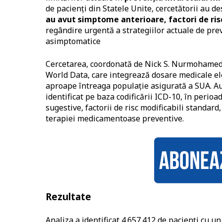
de pacienți din Statele Unite, cercetătorii au d
au avut simptome anterioare, factori de ri
regândire urgentă a strategiilor actuale de prev
asimptomatice
Cercetarea, coordonată de Nick S. Nurmohamed și
World Data, care integrează dosare medicale el
aproape întreaga populație asigurată a SUA. Au 
identificat pe baza codificării ICD-10, în peri
sugestive, factorii de risc modificabili standard
terapiei medicamentoase preventive.
Rezultate
Analiza a identificat 4.657.412 de pacienți cu u