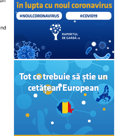
 un
ind