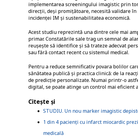
implementarea screeningului imagistic prin to
direcții, deși promițătoare, necesită validare 
incidenței IM și sustenabilitatea economică.
Acest studiu reprezintă una dintre cele mai amp
primar. Constatările sale trag un semnal de ala
reușește să identifice și să trateze adecvat per
sau fără contact recent cu sistemul medical.
Pentru a reduce semnificativ povara bolilor ca
sănătatea publică și practica clinică: de la reac
de predicție personalizate. Numai printr-o astf
digital, se poate atinge un control mai eficient 
Citește și
STUDIU. Un nou marker imagistic depistea
1 din 4 pacienți cu infarct miocardic pre
medicală