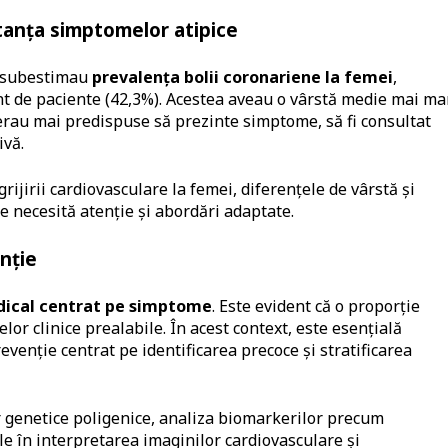
rtanța simptomelor atipice
e subestimau
prevalența bolii coronariene la femei
,
nt de paciente (42,3%). Acestea aveau o vârstă medie mai ma
ă erau mai predispuse să prezinte simptome, să fi consultat
ivă.
ijirii cardiovasculare la femei, diferențele de vârstă și
 necesită atenție și abordări adaptate.
nție
dical centrat pe simptome
. Este evident că o proporție
or clinice prealabile. În acest context, este esențială
enție centrat pe identificarea precoce și stratificarea
r genetice poligenice, analiza biomarkerilor precum
ale în interpretarea imaginilor cardiovasculare și