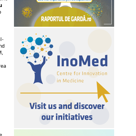
u
o
l-
nd
M,
rea
e