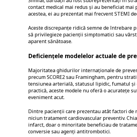
Similar, bărbații au fost subreprezentați în str
contact medical mai redus și au beneficiat mai p
acestea, ei au prezentat mai frecvent STEMI dec
Aceste discrepanțe ridică semne de întrebare priv
să privilegieze pacienții simptomatici sau vârst
aparent sănătoase.
Deficiențele modelelor actuale de pred
Majoritatea ghidurilor internaționale de preven
precum SCORE2 sau Framingham, pentru stratific
tensiunea arterială, statusul lipidic, fumatul și
practică, aceste modele nu oferă o acuratețe sufi
eveniment acut.
Dintre pacienții care prezentau atât factori d
niciun tratament cardiovascular preventiv. Chiar
infarct, doar o minoritate beneficiau de tratam
conversie sau agenți antitrombotici.