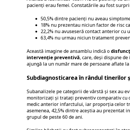
pacienți erau femei. Constatările au fost surpr
50,5% dintre pacienți nu aveau simptom
18% nu prezentau niciun factor de risc car
22,2% nu avuseseră contact anterior cu u
63,4% nu urmau niciun tratament prevent
Această imagine de ansamblu indică o
disfuncț
intervenție preventivă
, care, deși dispune de
ajungă la un număr mare de persoane aflate la 
Subdiagnosticarea în rândul tinerilor și
Subanalizele pe categorii de vârstă și sex au ev
monitorizați și tratați preventiv comparativ cu 
medic anterior infarctului, iar proporția celor
asemenea, 42,5% dintre aceștia au prezentat in
grupul de peste 60 de ani.