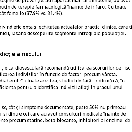
ategiile de prevenție: au raportat mai rar simptome, au avut
uțin de terapie farmacologică înainte de infarct. Cu toate
ât femeile (37,9% vs. 31,4%).
ind eficiența și echitatea actualelor practici clinice, care t
nicii, lăsând descoperite segmente întregi ale populației,
icție a riscului
ție cardiovasculară recomandă utilizarea scorurilor de risc,
area indivizilor în funcție de factori precum vârsta,
 diabetul. Cu toate acestea, studiul de față confirmă că, în
cientă pentru a identifica indivizii aflați în pragul unui
e risc, cât și simptome documentate, peste 50% nu primeau
 și dintre cei care au avut consulturi medicale înainte de
ente precum statine, beta-blocante, inhibitori ai enzimei de