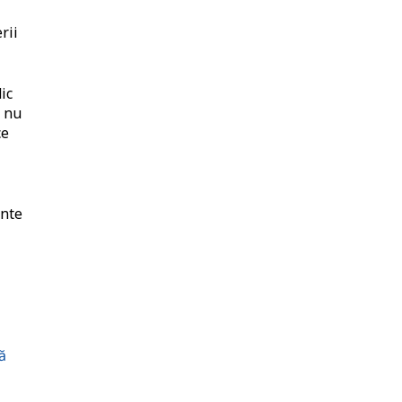
rii
ic
e nu
ce
ente
ă