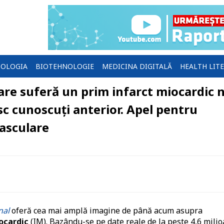
OLOGIA
BIOTEHNOLOGIE
MEDICINA DIGITALĂ
HEALTH LIT
are suferă un prim infarct miocardic 
sc cunoscuți anterior. Apel pentru
asculare
nal
oferă cea mai amplă imagine de până acum asupra
ocardic
(IM). Bazându-se pe date reale de la peste 4,6 mili