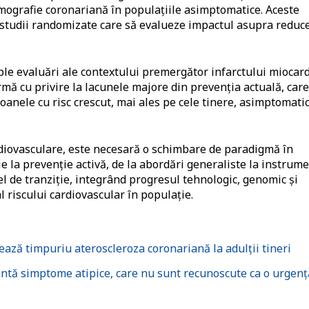
mografie coronariană în populațiile asimptomatice. Aceste
în studii randomizate care să evalueze impactul asupra reduce
le evaluări ale contextului premergător infarctului miocard
rmă cu privire la lacunele majore din prevenția actuală, car
soanele cu risc crescut, mai ales pe cele tinere, asimptomati
rdiovasculare, este necesară o schimbare de paradigmă în
ție la prevenție activă, de la abordări generaliste la instrum
el de tranziție, integrând progresul tehnologic, genomic și
al riscului cardiovascular în populație.
ză timpuriu ateroscleroza coronariană la adulții tineri
zintă simptome atipice, care nu sunt recunoscute ca o urgenț