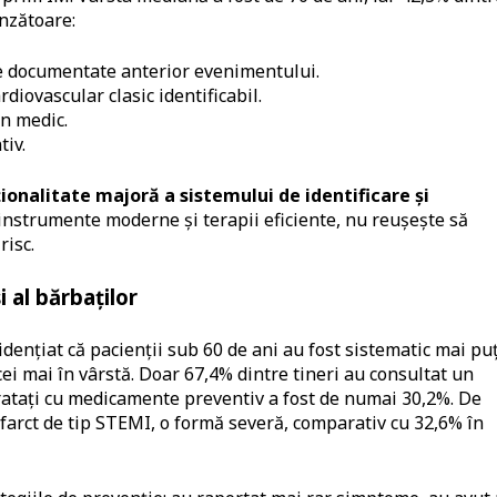
inzătoare:
e documentate anterior evenimentului.
diovascular clasic identificabil.
n medic.
iv.
ionalitate majoră a sistemului de identificare și
 instrumente moderne și terapii eficiente, nu reușește să
risc.
 al bărbaților
idențiat că pacienții sub 60 de ani au fost sistematic mai pu
cei mai în vârstă. Doar 67,4% dintre tineri au consultat un
 tratați cu medicamente preventiv a fost de numai 30,2%. De
farct de tip STEMI, o formă severă, comparativ cu 32,6% în