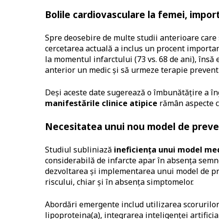
Bolile cardiovasculare la femei, impo
Spre deosebire de multe studii anterioare car
cercetarea actuală a inclus un procent importa
la momentul infarctului (73 vs. 68 de ani), îns
anterior un medic și să urmeze terapie prevent
Deși aceste date sugerează o îmbunătățire a îngr
manifestările clinice atipice
rămân aspecte ce
Necesitatea unui nou model de preve
Studiul subliniază
ineficiența unui model me
considerabilă de infarcte apar în absența semnel
dezvoltarea și implementarea unui model de prev
riscului, chiar și în absența simptomelor.
Abordări emergente includ utilizarea scorurilo
lipoproteina(a), integrarea inteligenței artifici