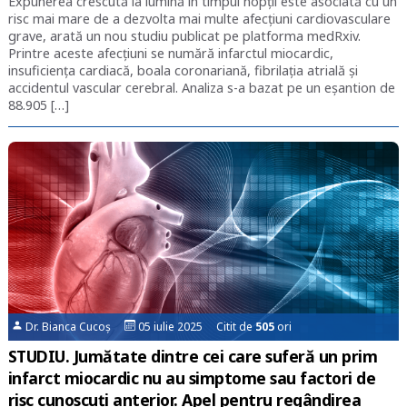
Expunerea crescută la lumină în timpul nopții este asociată cu un
risc mai mare de a dezvolta mai multe afecțiuni cardiovasculare
grave, arată un nou studiu publicat pe platforma medRxiv.
Printre aceste afecțiuni se numără infarctul miocardic,
insuficiența cardiacă, boala coronariană, fibrilația atrială și
accidentul vascular cerebral. Analiza s-a bazat pe un eșantion de
88.905 […]
Dr. Bianca Cucoș
05 iulie 2025 Citit de
505
ori
STUDIU. Jumătate dintre cei care suferă un prim
infarct miocardic nu au simptome sau factori de
risc cunoscuți anterior. Apel pentru regândirea