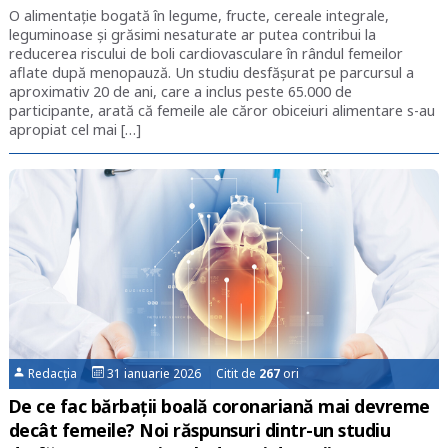
O alimentație bogată în legume, fructe, cereale integrale,
leguminoase și grăsimi nesaturate ar putea contribui la
reducerea riscului de boli cardiovasculare în rândul femeilor
aflate după menopauză. Un studiu desfășurat pe parcursul a
aproximativ 20 de ani, care a inclus peste 65.000 de
participante, arată că femeile ale căror obiceiuri alimentare s-au
apropiat cel mai […]
Redacția
31 ianuarie 2026 Citit de
267
ori
De ce fac bărbații boală coronariană mai devreme
decât femeile? Noi răspunsuri dintr-un studiu