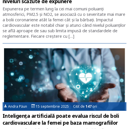
niveluri scăzute de expunere
Expunerea pe termen lung la cei mai comuni poluanți
atmosferici, PM2.5 și NO2, se asociază cu o severitate mai mare
a bolii coronariene atât la femei cât și la bărbați. Impactul
cardiovascular este notabil chiar și atunci când nivelul poluanților
se află aproape de sau sub limita impusă de standardele de
reglementare. Fiecare creștere cu […]
Andra Păun
15 septembrie 2025 Citit de
147
ori
Inteligența artificială poate evalua riscul de boli
cardiovasculare la femei pe baza mamografiilor