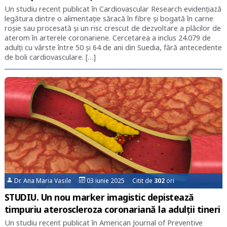
Un studiu recent publicat în Cardiovascular Research evidențiază
legătura dintre o alimentație săracă în fibre și bogată în carne
roșie sau procesată și un risc crescut de dezvoltare a plăcilor de
aterom în arterele coronariene. Cercetarea a inclus 24.079 de
adulți cu vârste între 50 și 64 de ani din Suedia, fără antecedente
de boli cardiovasculare. […]
Dr. Ana Maria Vasile
03 iunie 2025 Citit de
302
ori
STUDIU. Un nou marker imagistic depistează
timpuriu ateroscleroza coronariană la adulții tineri
Un studiu recent publicat în American Journal of Preventive