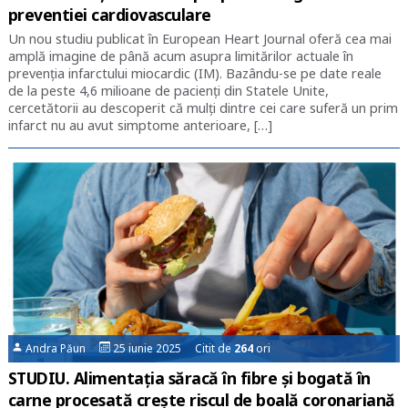
preventiei cardiovasculare
Un nou studiu publicat în European Heart Journal oferă cea mai
amplă imagine de până acum asupra limitărilor actuale în
prevenția infarctului miocardic (IM). Bazându-se pe date reale
de la peste 4,6 milioane de pacienți din Statele Unite,
cercetătorii au descoperit că mulți dintre cei care suferă un prim
infarct nu au avut simptome anterioare, […]
Andra Păun
25 iunie 2025 Citit de
264
ori
STUDIU. Alimentația săracă în fibre și bogată în
carne procesată crește riscul de boală coronariană