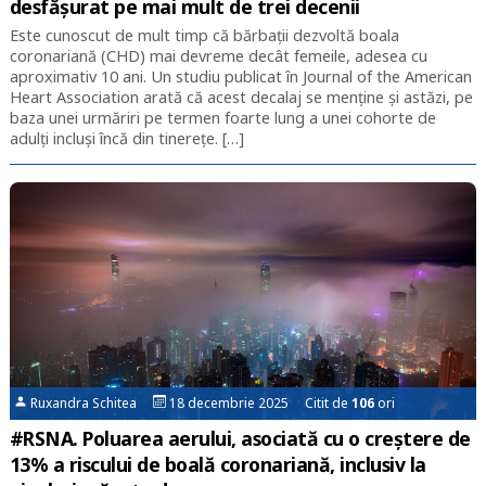
desfășurat pe mai mult de trei decenii
Este cunoscut de mult timp că bărbații dezvoltă boala
coronariană (CHD) mai devreme decât femeile, adesea cu
aproximativ 10 ani. Un studiu publicat în Journal of the American
Heart Association arată că acest decalaj se menține și astăzi, pe
baza unei urmăriri pe termen foarte lung a unei cohorte de
adulți incluși încă din tinerețe. […]
Ruxandra Schitea
18 decembrie 2025 Citit de
106
ori
#RSNA. Poluarea aerului, asociată cu o creștere de
13% a riscului de boală coronariană, inclusiv la