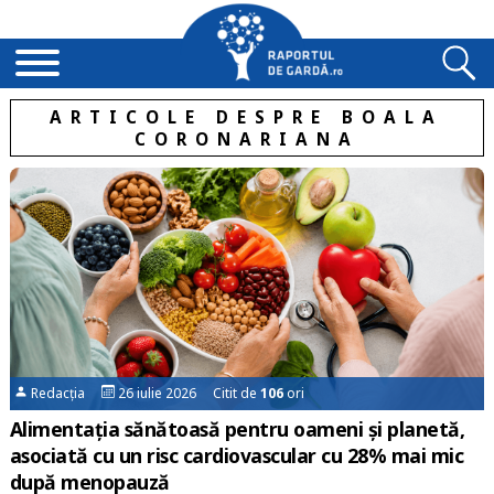
ARTICOLE DESPRE BOALA
CORONARIANA
Redacția
26 iulie 2026 Citit de
106
ori
Alimentația sănătoasă pentru oameni și planetă,
asociată cu un risc cardiovascular cu 28% mai mic
după menopauză