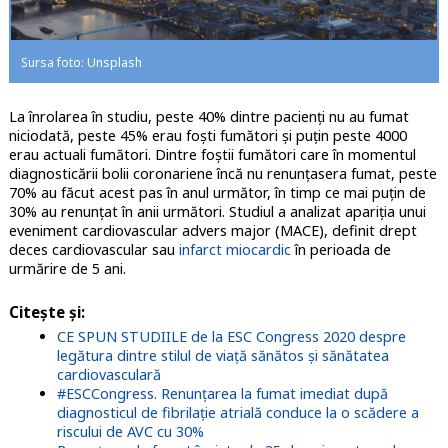
Sursa foto: Unsplash
La înrolarea în studiu, peste 40% dintre pacienți nu au fumat
niciodată, peste 45% erau foști fumători și puțin peste 4000
erau actuali fumători. Dintre foștii fumători care în momentul
diagnosticării bolii coronariene încă nu renunțasera fumat, peste
70% au făcut acest pas în anul următor, în timp ce mai puțin de
30% au renunțat în anii următori. Studiul a analizat apariția unui
eveniment cardiovascular advers major (MACE), definit drept
deces cardiovascular sau
infarct miocardic
în perioada de
urmărire de 5 ani.
Citeşte şi
:
CE SPUN STUDIILE de la ESC Congress 2020 despre
legătura dintre stilul de viață sănătos și sănătatea
cardiovasculară
#ESCCongress. Renunțarea la fumat imediat după
diagnosticul de fibrilație atrială conduce la o scădere a
riscului de AVC cu 30%