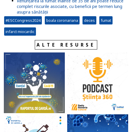
Renunţarea la fumat înainte de 35 de ani poate reduce
complet riscurile asociate, cu beneficii pe termen lung
asupra sănătății
#ESCCongress2024
boala coronariana
deces
fumat
infarct miocardic
ALTE RESURSE