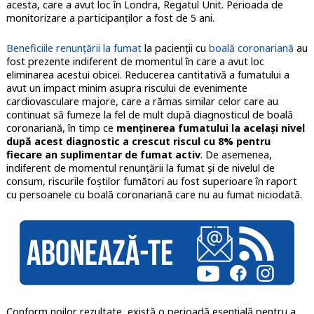
acesta, care a avut loc în Londra, Regatul Unit. Perioada de
monitorizare a participanților a fost de 5 ani.
Beneficiile renunțării la fumat
la pacienţii cu
boală coronariană
au
fost prezente indiferent de momentul în care a avut loc
eliminarea acestui obicei. Reducerea cantitativă a fumatului a
avut un impact minim asupra riscului de evenimente
cardiovasculare majore, care a rămas similar celor care au
continuat să fumeze la fel de mult după diagnosticul de boală
coronariană, în timp ce
menținerea fumatului la același nivel
după acest diagnostic a crescut riscul cu 8% pentru
fiecare an suplimentar de fumat activ
. De asemenea,
indiferent de momentul renunțării la fumat și de nivelul de
consum, riscurile foștilor fumători au fost superioare în raport
cu persoanele cu boală coronariană care nu au fumat niciodată.
Conform noilor rezultate, există o perioadă esențială pentru a