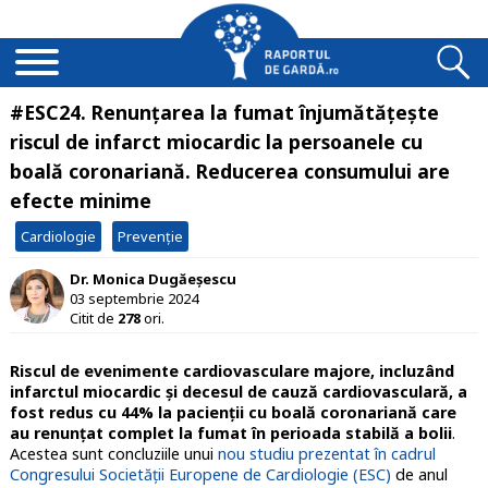
#ESC24. Renunțarea la fumat înjumătățește
riscul de infarct miocardic la persoanele cu
boală coronariană. Reducerea consumului are
efecte minime
Cardiologie
Prevenție
Dr. Monica Dugăeșescu
03 septembrie 2024
Citit de
278
ori.
Riscul de evenimente cardiovasculare majore, incluzând
infarctul miocardic și decesul de cauză cardiovasculară, a
fost redus cu 44% la pacienții cu boală coronariană care
au renunțat complet la fumat în perioada stabilă a bolii
.
Acestea sunt concluziile unui
nou studiu prezentat în cadrul
Congresului Societății Europene de Cardiologie (ESC)
de anul