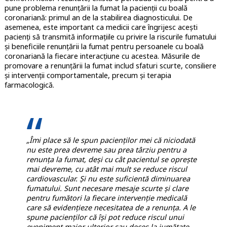
pune problema renunțării la fumat la pacienții cu boală
coronariană: primul an de la stabilirea diagnosticului. De
asemenea, este important ca medicii care îngrijesc acești
pacienți să transmită informațiile cu privire la riscurile fumatului
și beneficiile renunțării la fumat pentru persoanele cu boală
coronariană la fiecare interacțiune cu acestea. Măsurile de
promovare a renunțării la fumat includ sfaturi scurte, consiliere
și intervenții comportamentale, precum și terapia
farmacologică.
„Îmi place să le spun pacienților mei că niciodată
nu este prea devreme sau prea târziu pentru a
renunța la fumat, deși cu cât pacientul se oprește
mai devreme, cu atât mai mult se reduce riscul
cardiovascular. Și nu este suficientă diminuarea
fumatului. Sunt necesare mesaje scurte și clare
pentru fumători la fiecare intervenție medicală
care să evidențieze necesitatea de a renunța. A le
spune pacienților că își pot reduce riscul unui
eveniment major ulterior sau deces la jumătate –