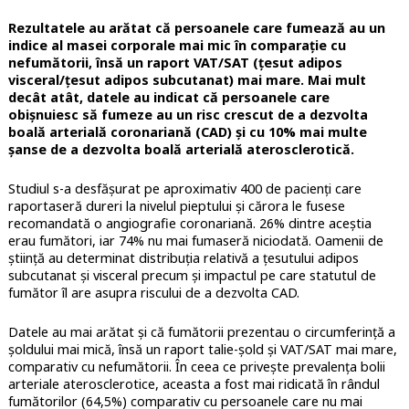
Rezultatele au arătat că persoanele care fumează au un
indice al masei corporale mai mic în comparație cu
nefumătorii, însă un raport VAT/SAT (țesut adipos
visceral/țesut adipos subcutanat) mai mare. Mai mult
decât atât, datele au indicat că persoanele care
obișnuiesc să fumeze au un risc crescut de a dezvolta
boală arterială coronariană (CAD) și cu 10% mai multe
șanse de a dezvolta boală arterială aterosclerotică.
Studiul s-a desfășurat pe aproximativ 400 de pacienți care
raportaseră dureri la nivelul pieptului și cărora le fusese
recomandată o angiografie coronariană. 26% dintre aceștia
erau fumători, iar 74% nu mai fumaseră niciodată. Oamenii de
știință au determinat distribuția relativă a țesutului adipos
subcutanat și visceral precum și impactul pe care statutul de
fumător îl are asupra riscului de a dezvolta CAD.
Datele au mai arătat și că fumătorii prezentau o circumferință a
șoldului mai mică, însă un raport talie-șold și VAT/SAT mai mare,
comparativ cu nefumătorii. În ceea ce privește prevalența bolii
arteriale aterosclerotice, aceasta a fost mai ridicată în rândul
fumătorilor (64,5%) comparativ cu persoanele care nu mai