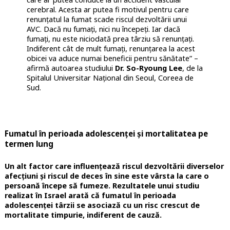
cerebral. Acesta ar putea fi motivul pentru care
renunțatul la fumat scade riscul dezvoltării unui
AVC. Dacă nu fumați, nici nu începeți. Iar dacă
fumați, nu este niciodată prea târziu să renunțați.
Indiferent cât de mult fumați, renunțarea la acest
obicei va aduce numai beneficii pentru sănătate” –
afirmă autoarea studiului
Dr. So-Ryoung Lee
, de la
Spitalul Universitar Național din Seoul, Coreea de
Sud.
Fumatul în perioada adolescenței și mortalitatea pe
termen lung
Un alt factor care influențează riscul dezvoltării diverselor
afecțiuni și riscul de deces în sine este vârsta la care o
persoană începe să fumeze. Rezultatele unui studiu
realizat în Israel arată că fumatul în perioada
adolescenței târzii se asociază cu un risc crescut de
mortalitate timpurie, indiferent de cauză.