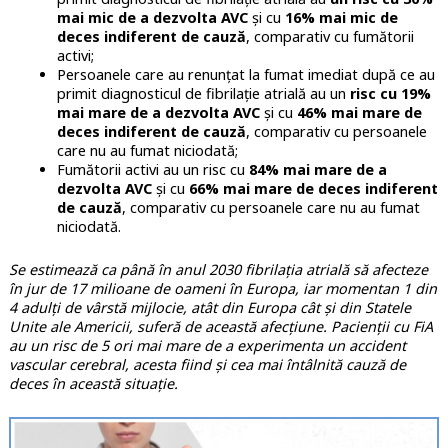
mai mic de a dezvolta AVC
și cu
16% mai mic de
deces indiferent de cauză
, comparativ cu fumătorii
activi;
Persoanele care au renunțat la fumat imediat după ce au
primit diagnosticul de fibrilație atrială au un
risc cu 19%
mai mare de a dezvolta AVC
și cu
46% mai mare de
deces indiferent de cauză
, comparativ cu persoanele
care nu au fumat niciodată;
Fumătorii activi au un risc cu
84% mai mare de a
dezvolta AVC
și cu
66% mai mare de deces indiferent
de cauză
, comparativ cu persoanele care nu au fumat
niciodată.
Se estimează ca până în anul 2030 fibrilația atrială să afecteze
în jur de 17 milioane de oameni în Europa, iar momentan 1 din
4 adulți de vârstă mijlocie, atât din Europa cât și din Statele
Unite ale Americii, suferă de această afecțiune. Pacienții cu FiA
au un risc de 5 ori mai mare de a experimenta un accident
vascular cerebral, acesta fiind și cea mai întâlnită cauză de
deces în această situație.