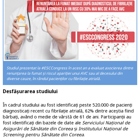
Studiul prezentat la #ESCCongress în acest an a evaluat asocierea dintre
renunțarea la fumat și riscul apariției unui AVC sau al decesului din
diverse cauze, în rândul pacienților cu fibrilație atrială.
Desfășurarea studiului
În cadrul studiului au fost identificați peste 520.000 de pacienți
diagnosticați recent cu fibrilație atrială, 62% dintre aceștia fiind
bărbați, având o medie de vârstă de 61 de ani. Participanții au
fost identificați din bazele de date ale
Serviciului Național de
Asigurări de Sănătate din Coreea
și
Institutului Național de
Screening pentru Sănătate din Coreea
.