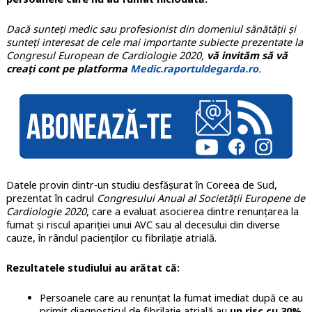
Dacă sunteți medic sau profesionist din domeniul sănătății și
sunteți interesat de cele mai importante subiecte prezentate la
Congresul European de Cardiologie 2020,
vă invităm să vă
creați cont pe platforma
Medic.raportuldegarda.ro
.
Datele provin dintr-un studiu desfășurat în Coreea de Sud,
prezentat în cadrul
Congresului Anual al Societății Europene de
Cardiologie 2020
, care a evaluat asocierea dintre renunțarea la
fumat și riscul apariției unui AVC sau al decesului din diverse
cauze, în rândul pacienților cu fibrilație atrială.
Rezultatele studiului au arătat că:
Persoanele care au renunțat la fumat imediat după ce au
primit diagnosticul de fibrilație atrială au
un risc cu 30%