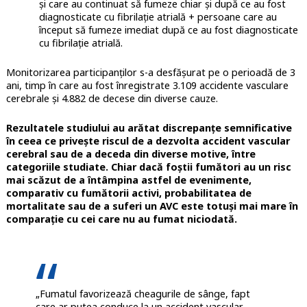
și care au continuat să fumeze chiar și după ce au fost
diagnosticate cu fibrilație atrială + persoane care au
început să fumeze imediat după ce au fost diagnosticate
cu fibrilație atrială.
Monitorizarea participanților s-a desfășurat pe o perioadă de 3
ani, timp în care au fost înregistrate 3.109 accidente vasculare
cerebrale și 4.882 de decese din diverse cauze.
Rezultatele studiului au arătat discrepanțe semnificative
în ceea ce privește riscul de a dezvolta accident vascular
cerebral sau de a deceda din diverse motive, între
categoriile studiate. Chiar dacă foștii fumători au un risc
mai scăzut de a întâmpina astfel de evenimente,
comparativ cu fumătorii activi, probabilitatea de
mortalitate sau de a suferi un AVC este totuși mai mare în
comparație cu cei care nu au fumat niciodată.
„Fumatul favorizează cheagurile de sânge, fapt
care ar putea conduce la un accident vascular