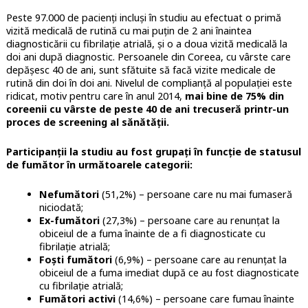
Peste 97.000 de pacienți incluși în studiu au efectuat o primă
vizită medicală de rutină cu mai puțin de 2 ani înaintea
diagnosticării cu fibrilație atrială, și o a doua vizită medicală la
doi ani după diagnostic. Persoanele din Coreea, cu vârste care
depășesc 40 de ani, sunt sfătuite să facă vizite medicale de
rutină din doi în doi ani. Nivelul de complianță al populației este
ridicat, motiv pentru care în anul 2014,
mai bine de 75% din
coreenii cu vârste de peste 40 de ani trecuseră printr-un
proces de screening al sănătății.
Participanții la studiu au fost grupați în funcție de statusul
de fumător în următoarele categorii:
Nefumători
(51,2%) – persoane care nu mai fumaseră
niciodată;
Ex-fumători
(27,3%) – persoane care au renunțat la
obiceiul de a fuma înainte de a fi diagnosticate cu
fibrilație atrială;
Foști fumători
(6,9%) – persoane care au renunțat la
obiceiul de a fuma imediat după ce au fost diagnosticate
cu fibrilație atrială;
Fumători activi
(14,6%) – persoane care fumau înainte