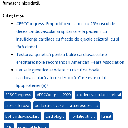
fumaseră niciodată.
Citește și:
#ESCCongress. Empagliflozin scade cu 25% riscul de
deces cardiovascular și spitalizare la pacienții cu
insuficiență cardiacă cu fracție de ejecție scăzută, cu și
fără diabet
Testarea genetică pentru bolile cardiovasculare
ereditare: noile recomandări American Heart Association
Cauzele genetice asociate cu riscul de boală
cardiovasculară aterosclerotică: Care este rolul
lipoproteinei (a)?
#ESCCongress
#ESCCongress2020
accident vascular cerebral
ateroscleroza
boala cardiovasculara aterosclerotica
boli cardiovasculare
cardiologie
fibrilatie atriala
fumat
IMC
renunțat la fumat