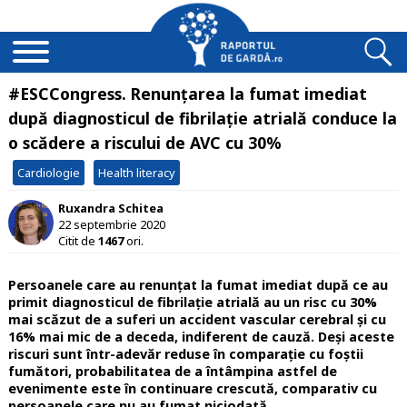
#ESCCongress. Renunțarea la fumat imediat
după diagnosticul de fibrilație atrială conduce la
o scădere a riscului de AVC cu 30%
Cardiologie
Health literacy
Ruxandra Schitea
22 septembrie 2020
Citit de
1467
ori.
Persoanele care au renunțat la fumat imediat după ce au
primit diagnosticul de fibrilație atrială au un risc cu 30%
mai scăzut de a suferi un accident vascular cerebral și cu
16% mai mic de a deceda, indiferent de cauză. Deși aceste
riscuri sunt într-adevăr reduse în comparație cu foștii
fumători, probabilitatea de a întâmpina astfel de
evenimente este în continuare crescută, comparativ cu
persoanele care nu au fumat niciodată.