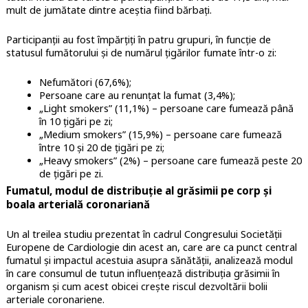
mult de jumătate dintre aceștia fiind bărbați.
Participanții au fost împărțiți în patru grupuri, în funcție de
statusul fumătorului și de numărul țigărilor fumate într-o zi:
Nefumători (67,6%);
Persoane care au renunțat la fumat (3,4%);
„Light smokers” (11,1%) – persoane care fumează până
în 10 țigări pe zi;
„Medium smokers” (15,9%) – persoane care fumează
între 10 și 20 de țigări pe zi;
„Heavy smokers” (2%) – persoane care fumează peste 20
de țigări pe zi.
Fumatul, modul de distribuție al grăsimii pe corp și
boala arterială coronariană
Un al treilea studiu prezentat în cadrul Congresului Societății
Europene de Cardiologie din acest an, care are ca punct central
fumatul și impactul acestuia asupra sănătății, analizează modul
în care consumul de tutun influențează distribuția grăsimii în
organism și cum acest obicei crește riscul dezvoltării bolii
arteriale coronariene.