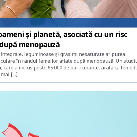
ameni și planetă, asociată cu un risc
c după menopauză
 integrale, leguminoase și grăsimi nesaturate ar putea
asculare în rândul femeilor aflate după menopauză. Un studi
 care a inclus peste 65.000 de participante, arată că femeil
 mai […]