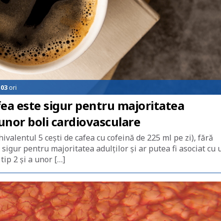
103
ori
a este sigur pentru majoritatea
 unor boli cardiovasculare
valentul 5 cești de cafea cu cofeină de 225 ml pe zi), fără
 sigur pentru majoritatea adulților și ar putea fi asociat cu 
tip 2 şi a unor […]