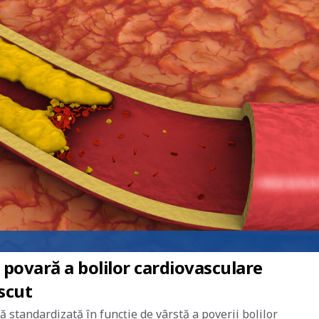
 povară a bolilor cardiovasculare
escut
ă standardizată în funcție de vârstă a poverii bolilor