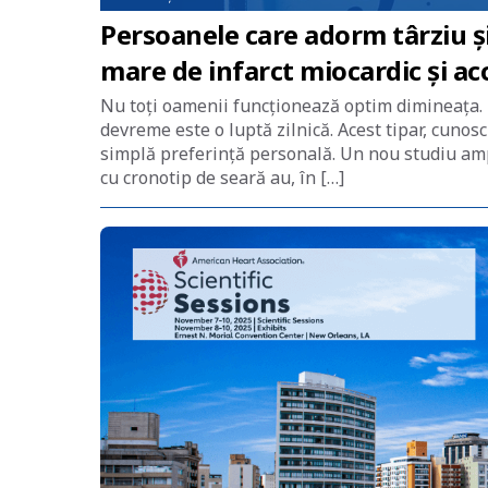
Persoanele care adorm târziu și
mare de infarct miocardic și ac
Nu toți oamenii funcționează optim dimineața. P
devreme este o luptă zilnică. Acest tipar, cunos
simplă preferință personală. Un nou studiu am
cu cronotip de seară au, în […]