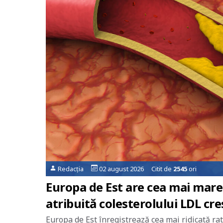
Redacția
02 august 2026 Citit de
2545
ori
Europa de Est are cea mai mare
atribuită colesterolului LDL cr
Europa de Est înregistrează cea mai ridicată rat