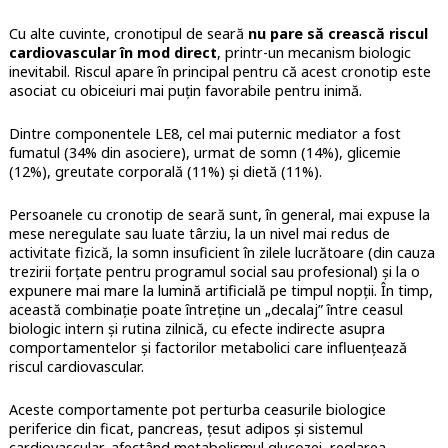
Cu alte cuvinte, cronotipul de seară
nu pare să crească riscul
cardiovascular în mod direct
, printr-un mecanism biologic
inevitabil. Riscul apare în principal pentru că acest cronotip este
asociat cu obiceiuri mai puțin favorabile pentru inimă.
Dintre componentele LE8, cel mai puternic mediator a fost
fumatul (34% din asociere), urmat de somn (14%), glicemie
(12%), greutate corporală (11%) și dietă (11%).
Persoanele cu cronotip de seară sunt, în general, mai expuse la
mese neregulate sau luate târziu, la un nivel mai redus de
activitate fizică, la somn insuficient în zilele lucrătoare (din cauza
trezirii forțate pentru programul social sau profesional) și la o
expunere mai mare la lumină artificială pe timpul nopții. În timp,
această combinație poate întreține un „decalaj” între ceasul
biologic intern și rutina zilnică, cu efecte indirecte asupra
comportamentelor și factorilor metabolici care influențează
riscul cardiovascular.
Aceste comportamente pot perturba ceasurile biologice
periferice din ficat, pancreas, țesut adipos și sistemul
cardiovascular, afectând metabolismul glucozei, reglarea