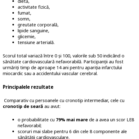
dietă,
activitate fizică,
fumat,
somn,
greutate corporală,
lipide sanguine,
glicemie,
tensiune arterială.
Scorul total variază între 0 și 100, valorile sub 50 indicând o
sănătate cardiovasculară nefavorabilă. Participanții au fost
urmăriți timp de aproape 14 ani pentru apariția infarctului
miocardic sau a accidentului vascular cerebral.
Principalele rezultate
Comparativ cu persoanele cu cronotip intermediar, cele cu
cronotip de seară
au avut:
o probabilitate cu
79% mai mare
de a avea un scor LE8
nefavorabil;
scoruri mai slabe pentru 6 din cele 8 componente ale
sănătății cardiovasculare.