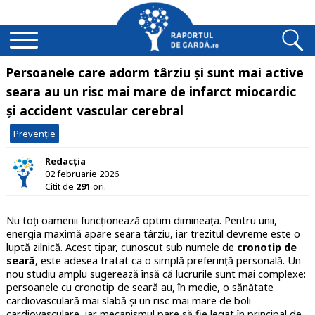
Persoanele care adorm târziu și sunt mai active
seara au un risc mai mare de infarct miocardic
și accident vascular cerebral
Prevenție
Redacția
02 februarie 2026
Citit de
291
ori.
Nu toți oamenii funcționează optim dimineața. Pentru unii,
energia maximă apare seara târziu, iar trezitul devreme este o
luptă zilnică. Acest tipar, cunoscut sub numele de
cronotip de
seară
, este adesea tratat ca o simplă preferință personală. Un
nou studiu amplu sugerează însă că lucrurile sunt mai complexe:
persoanele cu cronotip de seară au, în medie, o sănătate
cardiovasculară mai slabă și un risc mai mare de boli
cardiovasculare, iar mecanismul pare să fie legat în principal de