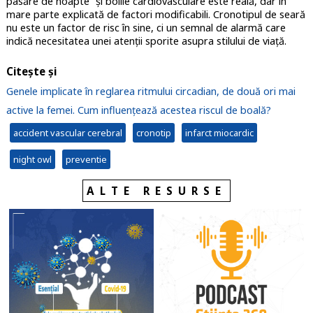
pasăre de noapte” și bolile cardiovasculare este reală, dar în
mare parte explicată de factori modificabili. Cronotipul de seară
nu este un factor de risc în sine, ci un semnal de alarmă care
indică necesitatea unei atenții sporite asupra stilului de viață.
Citește și
Genele implicate în reglarea ritmului circadian, de două ori mai
active la femei. Cum influențează acestea riscul de boală?
accident vascular cerebral
cronotip
infarct miocardic
night owl
preventie
ALTE RESURSE