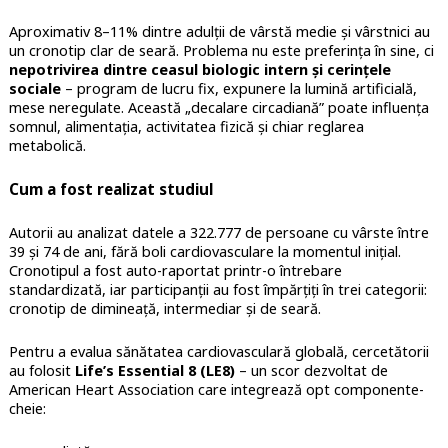
Aproximativ 8–11% dintre adulții de vârstă medie și vârstnici au
un cronotip clar de seară. Problema nu este preferința în sine, ci
nepotrivirea dintre ceasul biologic intern și cerințele
sociale
– program de lucru fix, expunere la lumină artificială,
mese neregulate. Această „decalare circadiană” poate influența
somnul, alimentația, activitatea fizică și chiar reglarea
metabolică.
Cum a fost realizat studiul
Autorii au analizat datele a 322.777 de persoane cu vârste între
39 și 74 de ani, fără boli cardiovasculare la momentul inițial.
Cronotipul a fost auto-raportat printr-o întrebare
standardizată, iar participanții au fost împărțiți în trei categorii:
cronotip de dimineață, intermediar și de seară.
Pentru a evalua sănătatea cardiovasculară globală, cercetătorii
au folosit
Life’s Essential 8 (LE8)
– un scor dezvoltat de
American Heart Association care integrează opt componente-
cheie: