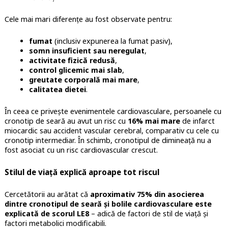
Cele mai mari diferențe au fost observate pentru:
fumat
(inclusiv expunerea la fumat pasiv),
somn insuficient sau neregulat
,
activitate fizică redusă
,
control glicemic mai slab
,
greutate corporală mai mare
,
calitatea dietei
.
În ceea ce privește evenimentele cardiovasculare, persoanele cu
cronotip de seară au avut un risc cu
16% mai mare
de infarct
miocardic sau accident vascular cerebral, comparativ cu cele cu
cronotip intermediar. În schimb, cronotipul de dimineață nu a
fost asociat cu un risc cardiovascular crescut.
Stilul de viață explică aproape tot riscul
Cercetătorii au arătat că
aproximativ 75% din asocierea
dintre cronotipul de seară și bolile cardiovasculare este
explicată de scorul LE8
– adică de factori de stil de viață și
factori metabolici modificabili.