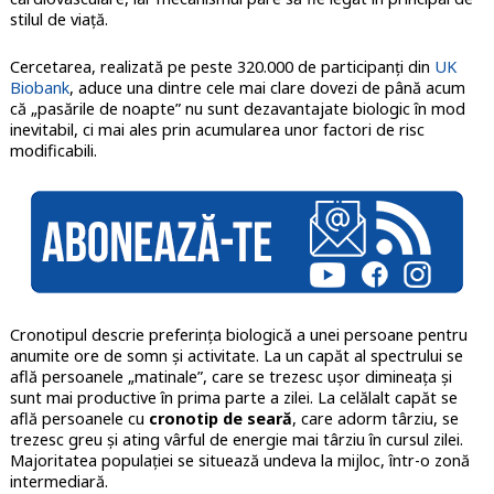
stilul de viață.
Cercetarea, realizată pe peste 320.000 de participanți din
UK
Biobank
, aduce una dintre cele mai clare dovezi de până acum
că „pasările de noapte” nu sunt dezavantajate biologic în mod
inevitabil, ci mai ales prin acumularea unor factori de risc
modificabili.
Cronotipul descrie preferința biologică a unei persoane pentru
anumite ore de somn și activitate. La un capăt al spectrului se
află persoanele „matinale”, care se trezesc ușor dimineața și
sunt mai productive în prima parte a zilei. La celălalt capăt se
află persoanele cu
cronotip de seară
, care adorm târziu, se
trezesc greu și ating vârful de energie mai târziu în cursul zilei.
Majoritatea populației se situează undeva la mijloc, într-o zonă
intermediară.