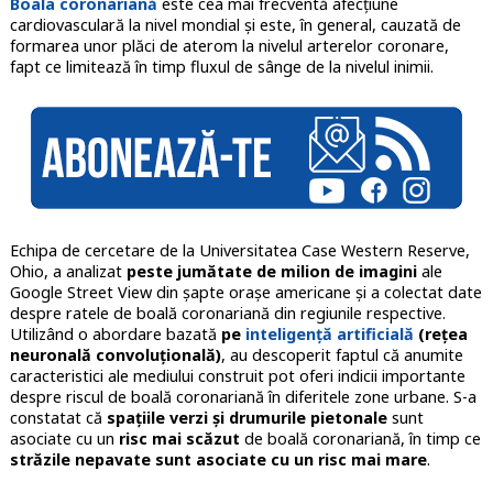
Boala coronariană
este cea mai frecventă afecțiune
cardiovasculară la nivel mondial și este, în general, cauzată de
formarea unor plăci de aterom la nivelul arterelor coronare,
fapt ce limitează în timp fluxul de sânge de la nivelul inimii.
Echipa de cercetare de la Universitatea Case Western Reserve,
Ohio, a analizat
peste jumătate de milion de imagini
ale
Google Street View din șapte orașe americane și a colectat date
despre ratele de boală coronariană din regiunile respective.
Utilizând o abordare bazată
pe
inteligență artificială
(rețea
neuronală convoluțională)
, au descoperit faptul că anumite
caracteristici ale mediului construit pot oferi indicii importante
despre riscul de boală coronariană în diferitele zone urbane. S-a
constatat că
spațiile verzi și drumurile pietonale
sunt
asociate cu un
risc mai scăzut
de boală coronariană, în timp ce
străzile nepavate sunt asociate cu un risc mai mare
.