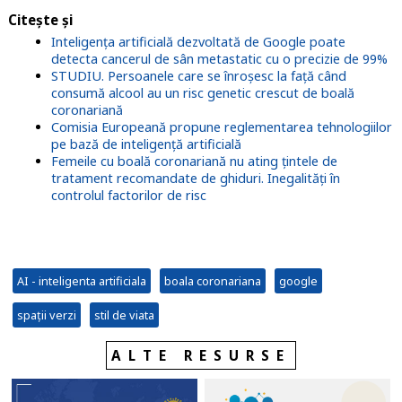
Citește și
Inteligența artificială dezvoltată de Google poate
detecta cancerul de sân metastatic cu o precizie de 99%
STUDIU. Persoanele care se înroșesc la față când
consumă alcool au un risc genetic crescut de boală
coronariană
Comisia Europeană propune reglementarea tehnologiilor
pe bază de inteligență artificială
Femeile cu boală coronariană nu ating țintele de
tratament recomandate de ghiduri. Inegalități în
controlul factorilor de risc
AI - inteligenta artificiala
boala coronariana
google
spații verzi
stil de viata
ALTE RESURSE