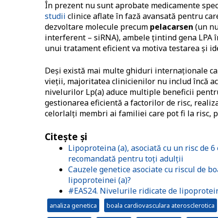
În prezent nu sunt aprobate medicamente specif
studii
clinice aflate în fază avansată pentru care
dezvoltare molecule precum
pelacarsen
(un nu
interferent – siRNA), ambele țintind gena LPA în
unui tratament eficient va motiva testarea și id
Deși există mai multe ghiduri internaționale c
vieții, majoritatea clinicienilor nu includ încă a
nivelurilor Lp(a) aduce multiple beneficii pentru
gestionarea eficientă a factorilor de risc, rea
celorlalți membri ai familiei care pot fi la risc,
Citește și
Lipoproteina (a), asociată cu un risc de 
recomandată pentru toți adulții
Cauzele genetice asociate cu riscul de bo
lipoproteinei (a)?
#EAS24. Nivelurile ridicate de lipoprotein
analiza genetica
boala cardiovasculara aterosclerotica