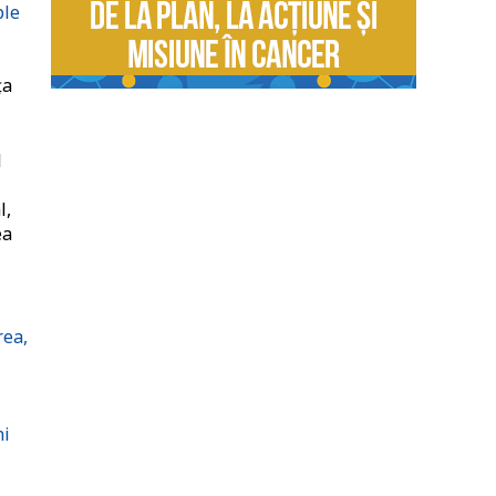
ple
ța
l
l,
ea
rea,
hi