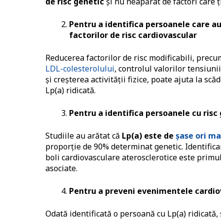
de risc genetic
și nu neapărat de factori care ți
Pentru a identifica persoanele care au
factorilor de risc cardiovascular
Reducerea factorilor de risc modificabili, precu
LDL-colesterolului
, controlul valorilor tensiun
și creșterea activității fizice, poate ajuta la 
Lp(a) ridicată.
Pentru a identifica persoanele cu risc
Studiile au arătat că
Lp(a) este de
șase ori m
proporție de 90% determinat genetic. Identifica
boli cardiovasculare aterosclerotice este prim
asociate.
Pentru a preveni evenimentele cardiova
Odată identificată o persoană cu Lp(a) ridicată