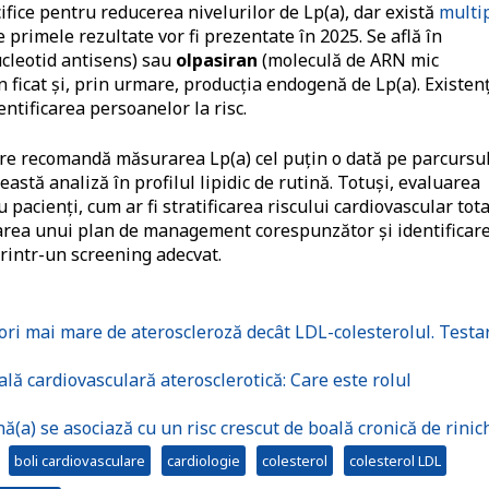
ice pentru reducerea nivelurilor de Lp(a), dar există
multi
 primele rezultate vor fi prezentate în 2025. Se află în
cleotid antisens) sau
olpasiran
(moleculă de ARN mic
 ficat și, prin urmare, producția endogenă de Lp(a). Existen
entificarea persoanelor la risc.
are recomandă măsurarea Lp(a) cel puțin o dată pe parcursu
ceastă analiză în profilul lipidic de rutină. Totuși, evaluarea
 pacienți, cum ar fi stratificarea riscului cardiovascular tota
lizarea unui plan de management corespunzător și identificar
 printr-un screening adecvat.
6 ori mai mare de ateroscleroză decât LDL-colesterolul. Testa
ală cardiovasculară aterosclerotică: Care este rolul
ă(a) se asociază cu un risc crescut de boală cronică de rinic
boli cardiovasculare
cardiologie
colesterol
colesterol LDL