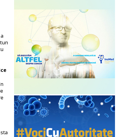
 a
utun
cu
ice
în
de
re
ista