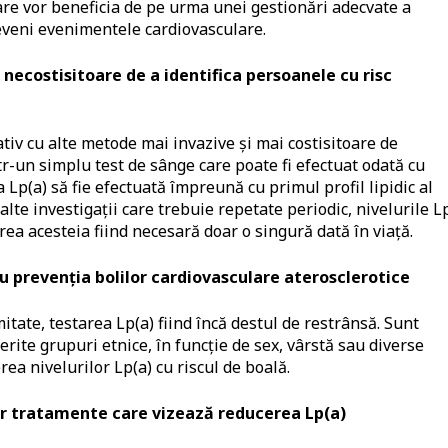
care vor beneficia de pe urma unei gestionări adecvate a
preveni evenimentele cardiovasculare.
 necostisitoare de a identifica persoanele cu risc
iv cu alte metode mai invazive și mai costisitoare de
intr-un simplu test de sânge care poate fi efectuat odată cu
 Lp(a) să fie efectuată împreună cu primul profil lipidic al
lte investigații care trebuie repetate periodic, nivelurile L
rea acesteia fiind necesară doar o singură dată în viață.
 prevenția bolilor cardiovasculare aterosclerotice
itate, testarea Lp(a) fiind încă destul de restrânsă. Sunt
erite grupuri etnice, în funcție de sex, vârstă sau diverse
ea nivelurilor Lp(a) cu riscul de boală.
or tratamente care vizează reducerea Lp(a)