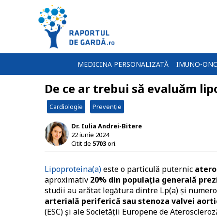
MEDICINA PERSONALIZATĂ
IMUNO-ONC
De ce ar trebui să evaluăm lip
Cardiologie
Prevenție
Dr. Iulia Andrei-Bitere
22 iunie 2024
Citit de
5703
ori.
Lipoproteina(a)
este o particulă puternic
atero
aproximativ
20% din populația generală prezi
studii au arătat legătura dintre Lp(a) și numero
arterială periferică sau stenoza valvei aort
(ESC) și ale Societății Europene de Aterosclero