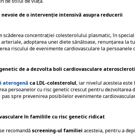
n de stilul de viață.
 nevoie de o intervenție intensivă asupra reducerii
m scăderea concentrației colesterolului plasmatic, în special
ii arteriale, adoptarea unei diete sănătoase, renunțarea la t
scăderea riscului de evenimente cardiovasculare la persoanele 
 genetic de a dezvolta boli cardiovasculare aterosclerot
ai aterogenă
ca LDL-colesterolul
, iar nivelul acesteia este 
rea persoanelor cu risc genetic crescut pentru dezvoltarea 
ul pas spre prevenirea posibilelor evenimente cardiovascula
sculare în familiile cu risc genetic ridicat
, se recomandă
screening-ul familiei
acesteia, pentru a dep