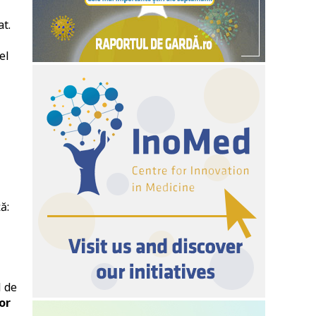
at.
el
ă:
e
l de
or