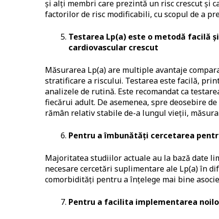
și alți membri care prezintă un risc crescut și 
factorilor de risc modificabili, cu scopul de a 
Testarea Lp(a) este o metodă facilă și
cardiovascular crescut
Măsurarea Lp(a) are multiple avantaje comparat
stratificare a riscului. Testarea este facilă, pr
analizele de rutină. Este recomandat ca testarea
fiecărui adult. De asemenea, spre deosebire de a
rămân relativ stabile de-a lungul vieții, măsura
Pentru a îmbunătăți cercetarea pentru
Majoritatea studiilor actuale au la bază date lim
necesare cercetări suplimentare ale Lp(a) în dif
comorbidități pentru a înțelege mai bine asocier
Pentru a facilita implementarea noil