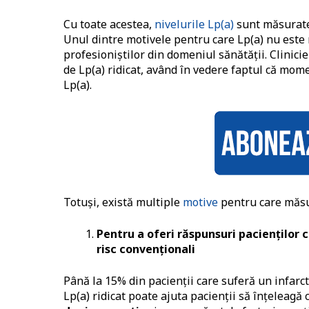
Cu toate acestea,
nivelurile Lp(a)
sunt măsurate r
Unul dintre motivele pentru care Lp(a) nu este
profesioniștilor din domeniul sănătății. Clinic
de Lp(a) ridicat, având în vedere faptul că mom
Lp(a).
Totuși, există multiple
motive
pentru care măsura
Pentru a oferi răspunsuri pacienților 
risc convenționali
Până la 15% din pacienții care suferă un infarct
Lp(a) ridicat poate ajuta pacienții să înțeleagă