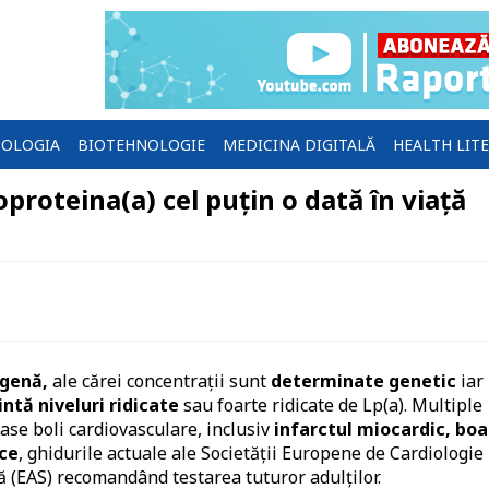
OLOGIA
BIOTEHNOLOGIE
MEDICINA DIGITALĂ
HEALTH LIT
oproteina(a) cel puțin o dată în viață
genă,
ale cărei concentrații sunt
determinate genetic
iar
ntă niveluri ridicate
sau foarte ridicate de Lp(a). Multiple
ase boli cardiovasculare, inclusiv
infarctul miocardic, boa
ice
, ghidurile actuale ale Societății Europene de Cardiologie
ză (EAS) recomandând testarea tuturor adulților.