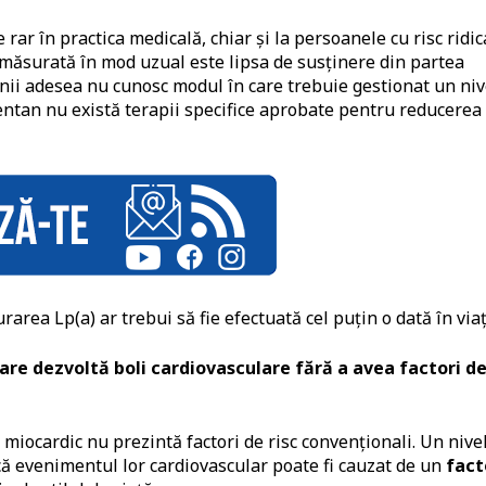
ar în practica medicală, chiar și la persoanele cu risc ridic
 măsurată în mod uzual este lipsa de susținere din partea
ienii adesea nu cunosc modul în care trebuie gestionat un niv
entan nu există terapii specifice aprobate pentru reducerea
rea Lp(a) ar trebui să fie efectuată cel puțin o dată în viaț
care dezvoltă boli cardiovasculare fără a avea factori d
 miocardic nu prezintă factori de risc convenționali. Un nive
 că evenimentul lor cardiovascular poate fi cauzat de un
fact