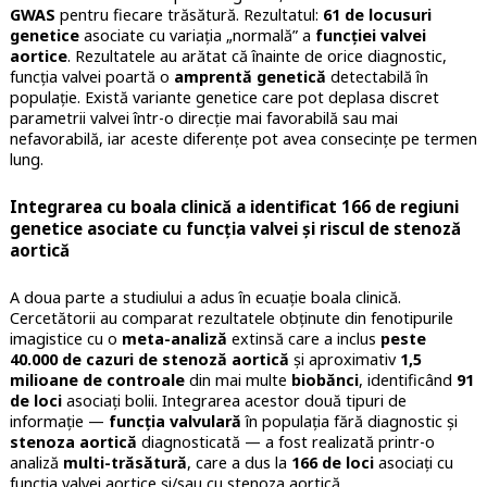
GWAS
pentru fiecare trăsătură. Rezultatul:
61 de locusuri
genetice
asociate cu variația „normală” a
funcției valvei
aortice
. Rezultatele au arătat că înainte de orice diagnostic,
funcția valvei poartă o
amprentă genetică
detectabilă în
populație. Există variante genetice care pot deplasa discret
parametrii valvei într-o direcție mai favorabilă sau mai
nefavorabilă, iar aceste diferențe pot avea consecințe pe termen
lung.
Integrarea cu boala clinică a identificat 166 de regiuni
genetice asociate cu funcția valvei și riscul de stenoză
aortică
A doua parte a studiului a adus în ecuație boala clinică.
Cercetătorii au comparat rezultatele obținute din fenotipurile
imagistice cu o
meta-analiză
extinsă care a inclus
peste
40.000 de cazuri de stenoză aortică
și aproximativ
1,5
milioane de controale
din mai multe
biobănci
, identificând
91
de loci
asociați bolii. Integrarea acestor două tipuri de
informație —
funcția valvulară
în populația fără diagnostic și
stenoza aortică
diagnosticată — a fost realizată printr-o
analiză
multi-trăsătură
, care a dus la
166 de loci
asociați cu
funcția valvei aortice și/sau cu stenoza aortică.