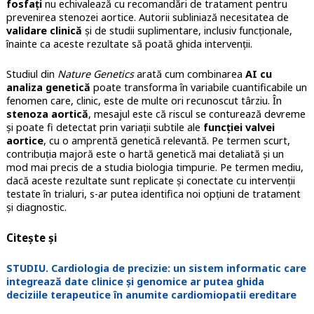
fosfați
nu echivalează cu recomandări de tratament pentru
prevenirea stenozei aortice. Autorii subliniază necesitatea de
validare clinică
și de studii suplimentare, inclusiv funcționale,
înainte ca aceste rezultate să poată ghida intervenții.
Studiul din
Nature Genetics
arată cum combinarea
AI cu
analiza genetică
poate transforma în variabile cuantificabile un
fenomen care, clinic, este de multe ori recunoscut târziu. În
stenoza aortică
, mesajul este că riscul se conturează devreme
și poate fi detectat prin variații subtile ale
funcției valvei
aortice
, cu o amprentă genetică relevantă. Pe termen scurt,
contribuția majoră este o hartă genetică mai detaliată și un
mod mai precis de a studia biologia timpurie. Pe termen mediu,
dacă aceste rezultate sunt replicate și conectate cu intervenții
testate în trialuri, s-ar putea identifica noi opțiuni de tratament
și diagnostic.
Citește și
STUDIU. Cardiologia de precizie: un sistem informatic care
integrează date clinice și genomice ar putea ghida
deciziile terapeutice în anumite cardiomiopatii ereditare