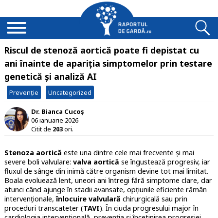
Riscul de stenoză aortică poate fi depistat cu
ani înainte de apariția simptomelor prin testare
genetică și analiză AI
Prevenție
Uncategorized
Dr. Bianca Cucoș
06 ianuarie 2026
Citit de
203
ori.
Stenoza aortică
este una dintre cele mai frecvente și mai
severe boli valvulare:
valva aortică
se îngustează progresiv, iar
fluxul de sânge din inimă către organism devine tot mai limitat.
Boala evoluează lent, uneori ani întregi fără simptome clare, dar
atunci când ajunge în stadii avansate, opțiunile eficiente rămân
intervenționale,
înlocuire valvulară
chirurgicală sau prin
proceduri transcateter (
TAVI
). În ciuda progresului major în
cardiologia intervențională, prevenția și încetinirea progresiei