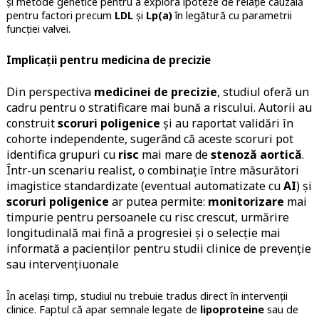
și metode genetice pentru a explora ipoteze de relație cauzală
pentru factori precum
LDL
și
Lp(a)
în legătură cu parametrii
funcției valvei.
Implicații pentru medicina de precizie
Din perspectiva
medicinei de precizie
, studiul oferă un
cadru pentru o stratificare mai bună a riscului. Autorii au
construit
scoruri poligenice
și au raportat validări în
cohorte independente, sugerând că aceste scoruri pot
identifica grupuri cu
risc
mai mare de
stenoză aortică
.
Într-un scenariu realist, o combinație între măsurători
imagistice standardizate (eventual automatizate cu
AI
) și
scoruri poligenice
ar putea permite:
monitorizare
mai
timpurie pentru persoanele cu risc crescut, urmărire
longitudinală mai fină a progresiei și o selecție mai
informată a pacienților pentru studii clinice de prevenție
sau intervențiuonale
În același timp, studiul nu trebuie tradus direct în intervenții
clinice. Faptul că apar semnale legate de
lipoproteine
sau de