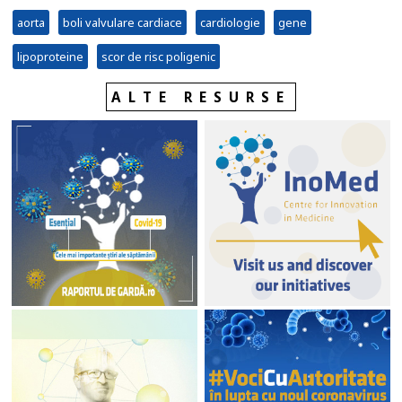
aorta
boli valvulare cardiace
cardiologie
gene
lipoproteine
scor de risc poligenic
ALTE RESURSE