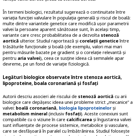
În termeni biologici, rezultatul sugerează o continuitate între
variația funcției valvulare în populația generală și riscul de boală:
multe dintre variantele genetice care modifică ușor parametrii
valvei la persoane aparent sănătoase sunt, în același timp,
variante care cresc probabilitatea de a dezvolta
stenoză
aortică
ulterior. Studiul raportează și
corelații genetice
între
trăsăturile funcționale și boală (de exemplu, valori mai mari
pentru măsurile bazate pe gradient și o corelație relevantă și
pentru
aria valvei
), ceea ce susține ideea că semnalele apar
devreme, pe un fond de variație fiziologică.
Legături biologice observate între stenoza aortică,
lipoproteine, boala coronariană și fosfați
Autorii descriu asocieri ale riscului de
stenoză aortică
cu arii
biologice care depășesc ideea unei probleme strict „mecanice” a
valvei:
boală coronariană
,
biologia lipoproteinelor
și
metabolism mineral
(inclusiv
fosfați
). Aceste conexiuni sunt
compatibile cu o viziune în care
calcificarea
și îngustarea valvei
sunt influențate de procese sistemice, metabolice și vasculare,
care se desfășoară în paralel cu îmbătrânirea. Studiul folosește