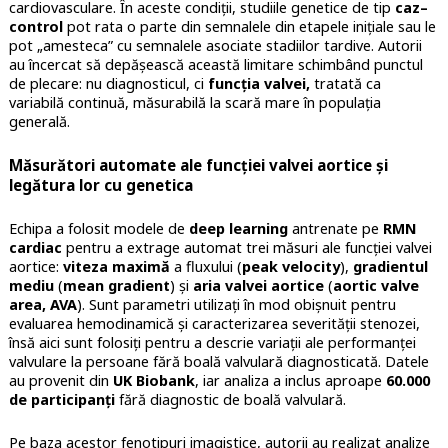
cardiovasculare. În aceste condiții, studiile genetice de tip
caz–
control
pot rata o parte din semnalele din etapele inițiale sau le
pot „amesteca” cu semnalele asociate stadiilor tardive. Autorii
au încercat să depășească această limitare schimbând punctul
de plecare: nu diagnosticul, ci
funcția valvei,
tratată ca
variabilă continuă, măsurabilă la scară mare în populația
generală.
Măsurători automate ale funcției valvei aortice și
legătura lor cu genetica
Echipa a folosit modele de
deep learning
antrenate pe
RMN
cardiac
pentru a extrage automat trei măsuri ale funcției valvei
aortice:
viteza maximă
a fluxului (
peak velocity
),
gradientul
mediu
(
mean gradient
) și
aria valvei aortice
(
aortic valve
area, AVA
). Sunt parametri utilizați în mod obișnuit pentru
evaluarea hemodinamică și caracterizarea severității stenozei,
însă aici sunt folosiți pentru a descrie variații ale performanței
valvulare la persoane fără boală valvulară diagnosticată. Datele
au provenit din
UK Biobank
, iar analiza a inclus aproape
60.000
de participanți
fără diagnostic de boală valvulară.
Pe baza acestor fenotipuri imagistice, autorii au realizat analize