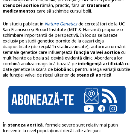
stenozei aortice
rămân, practic, fără un
tratament
medicamentos
care să schimbe cursul bolii.
Un studiu publicat în
Nature Genetics
de cercetători de la UC
San Francisco și Broad Institute (MIT & Harvard) propune o
schimbare importantă de perspectivă. În loc să se bazeze
exclusiv pe studii genetice pornite de la cazuri deja
diagnosticate (de regulă în stadii avansate), autorii au urmărit
semnale genetice care influențează
funcția valvei aortice
cu
mult înainte ca boala să devină evidentă clinic. Abordarea lor
combină analiza imagistică bazată pe
inteligență artificială
cu
date genetice la scară de
biobănci
, pentru a lega variații subtile
ale funcției valvei de riscul ulterior de
stenoză aortică
.
În
stenoza aortică
, formele severe sunt relativ mai puțin
frecvente la nivel populațional decât alte afecțiuni