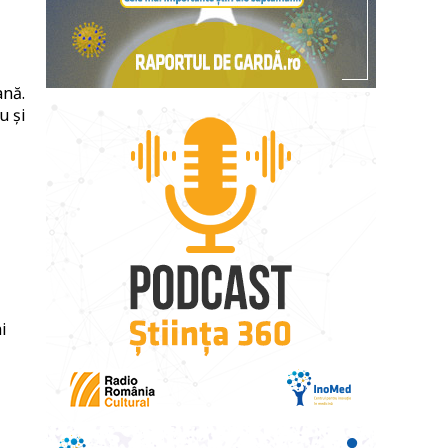
ană.
u și
i