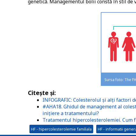
genetică. Managementul bolii constă în stil de
Sursa foto: The F
Citește și:
INFOGRAFIC: Colesterolul și alți factori d
#AHA18. Ghidul de management al colester
inițiere a tratamentului?
Tratamentul hipercolesterolemiei. Cum f
HF - hipercolesterolemie familiala
HF - informatii gener