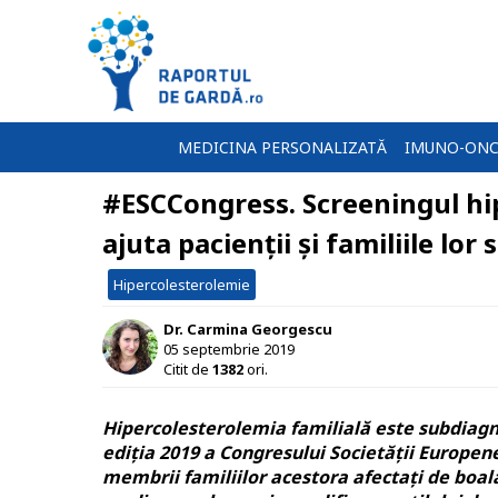
MEDICINA PERSONALIZATĂ
IMUNO-ONC
#ESCCongress. Screeningul hip
ajuta pacienții și familiile lor
Hipercolesterolemie
Dr. Carmina Georgescu
05 septembrie 2019
Citit de
1382
ori.
Hipercolesterolemia familială este subdiagno
ediția 2019 a Congresului Societății Europene
membrii familiilor acestora afectați de boală,