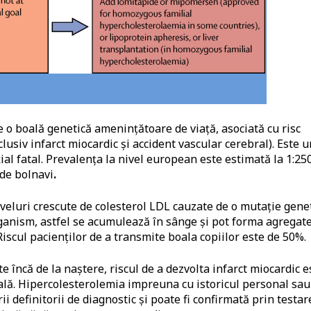
 o boală genetică amenințătoare de viață, asociată cu risc
usiv infarct miocardic și accident vascular cerebral). Este 
ial fatal. Prevalența la nivel european este estimată la 1:25
de bolnavi
.
iveluri crescute de colesterol LDL cauzate de o mutație gene
rganism, astfel se acumulează în sânge și pot forma agregat
Riscul pacienților de a transmite boala copiilor este de 50%.
e încă de la naștere, riscul de a dezvolta infarct miocardic e
ală. Hipercolesterolemia impreuna cu istoricul personal sau
i definitorii de diagnostic și poate fi confirmată prin testar