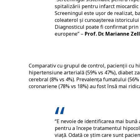
spitalizării pentru infarct miocardic 
Screeningul este ușor de realizat, b
coleaterol și cunoașterea istoricului
Diagnosticul poate fi confirmat prin 
europene” –
Prof. Dr. Marianne Zel
Comparativ cu grupul de control, pacienții cu h
hipertensiune arterială (59% vs 47%), diabet za
cerebral (8% vs 4%). Prevalența fumatului (56% v
coronariene (78% vs 18%) au fost însă mai ridic
“E nevoie de identificarea mai bună 
pentru a începe tratamentul hipocol
viață. Odată ce știm care sunt pacie