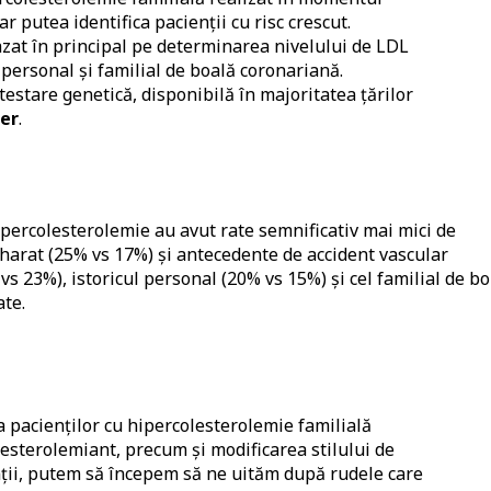
ar putea identifica pacienții cu risc crescut.
azat în principal pe determinarea nivelului de LDL
 personal și familial de boală coronariană.
testare genetică, disponibilă în majoritatea țărilor
ler
.
ipercolesterolemie au avut rate semnificativ mai mici de
harat (25% vs 17%) și antecedente de accident vascular
s 23%), istoricul personal (20% vs 15%) și cel familial de bo
ate.
a pacienților cu hipercolesterolemie familială
esterolemiant, precum și modificarea stilului de
nții, putem să începem să ne uităm după rudele care