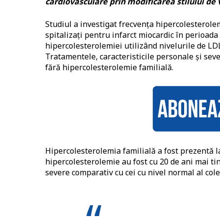
cardiovasculare prin modificarea stilului de 
Studiul a investigat frecvența hipercolesterolem
spitalizați pentru infarct miocardic în perioad
hipercolesterolemiei utilizând nivelurile de LDL
Tratamentele, caracteristicile personale și seve
fără hipercolesterolemie familială.
Hipercolesterolemia familială a fost prezentă la
hipercolesterolemie au fost cu 20 de ani mai ti
severe comparativ cu cei cu nivel normal al cole