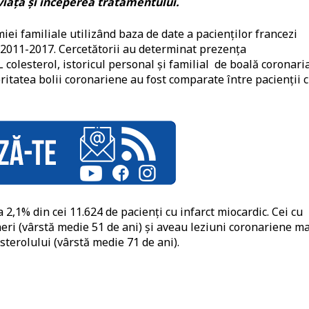
viață și începerea tratamentului.
iei familiale utilizând baza de date a pacienților francezi
a 2011-2017. Cercetătorii au determinat prezența
 colesterol, istoricul personal și familial de boală coronari
ritatea bolii coronariene au fost comparate între pacienții c
 2,1% din cei 11.624 de pacienți cu infarct miocardic. Cei cu
neri (vârstă medie 51 de ani) și aveau leziuni coronariene ma
sterolului (vârstă medie 71 de ani).