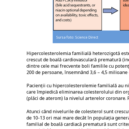
Sursa foto: Science Direct
Hipercolesterolemia familială heterozigotă este
crescut de boală cardiovasculară prematură (incl
dintre cele mai frecvente boli familile cu potenț
200 de persoane, însemnând 3,6 – 4,5 milioane 
Pacienții cu hipercolesterolemie familială au n
care împiedică eliminarea colesterolului din o
(plăci de aterom) la nivelul arterelor coronare. 
Atunci când nivelurile de colesterol sunt crescut
de 10-13 ori mai mare decât în populația gener
familial de boală cardiacă prematură sunt criteri