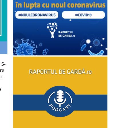
 S-
re
c.
e