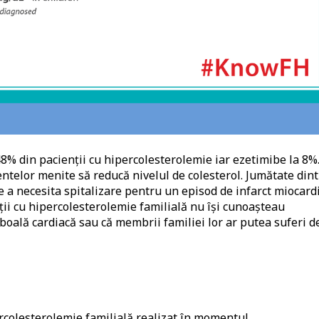
 48% din pacienții cu hipercolesterolemie iar ezetimibe la 8%.
ntelor menite să reducă nivelul de colesterol. Jumătate dint
 a necesita spitalizare pentru un episod de infarct miocardi
ii cu hipercolesterolemie familială nu își cunoașteau
e boală cardiacă sau că membrii familiei lor ar putea suferi d
rcolesterolemie familială realizat în momentul