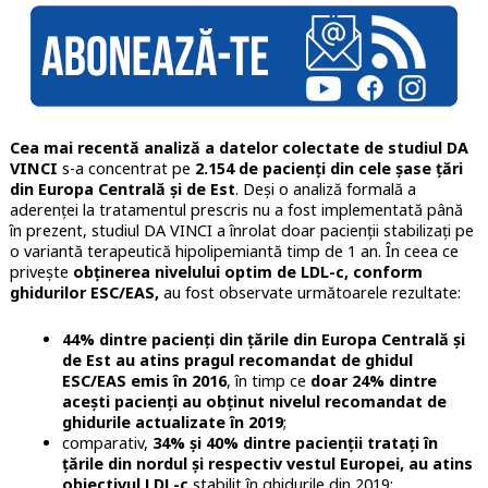
Cea mai recentă analiză a datelor colectate de studiul DA
VINCI
s-a concentrat pe
2.154 de pacienți din cele șase țări
din Europa Centrală și de Est
. Deși o analiză formală a
aderenței la tratamentul prescris nu a fost implementată până
în prezent, studiul DA VINCI a înrolat doar pacienții stabilizați pe
o variantă terapeutică hipolipemiantă timp de 1 an. În ceea ce
privește
obținerea nivelului optim de LDL-c, conform
ghidurilor ESC/EAS,
au fost observate următoarele rezultate:
44% dintre pacienți din țările din Europa Centrală și
de Est au atins pragul recomandat de ghidul
ESC/EAS emis în 2016
, în timp ce
doar 24% dintre
acești pacienți au obținut nivelul recomandat de
ghidurile actualizate în 2019
;
comparativ,
34% și 40% dintre pacienții tratați în
țările din nordul și respectiv vestul Europei, au atins
obiectivul LDL-c
stabilit în ghidurile din 2019;