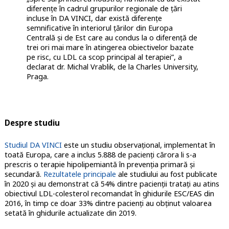
diferențe în cadrul grupurilor regionale de țări
incluse în DA VINCI, dar există diferențe
semnificative în interiorul țărilor din Europa
Centrală și de Est care au condus la o diferență de
trei ori mai mare în atingerea obiectivelor bazate
pe risc, cu LDL ca scop principal al terapiei”, a
declarat dr. Michal Vrablik, de la Charles University,
Praga.
Despre studiu
Studiul DA VINCI
este un studiu observațional, implementat în
toată Europa, care a inclus 5.888 de pacienți cărora li s-a
prescris o terapie hipolipemiantă în prevenția primară și
secundară.
Rezultatele principale
ale studiului au fost publicate
în 2020 și au demonstrat că 54% dintre pacienții tratați au atins
obiectivul LDL-colesterol recomandat în ghidurile ESC/EAS din
2016, în timp ce doar 33% dintre pacienți au obținut valoarea
setată în ghidurile actualizate din 2019.