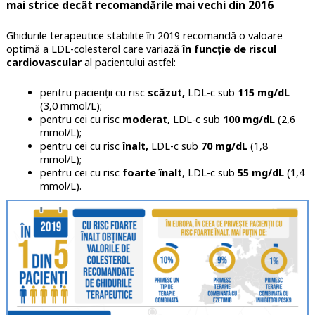
mai strice decât recomandările mai vechi din 2016
Ghidurile terapeutice stabilite în 2019 recomandă o valoare
optimă a LDL-colesterol care variază
în funcție de riscul
cardiovascular
al pacientului astfel:
pentru pacienții cu risc
scăzut,
LDL-c sub
115 mg/dL
(3,0 mmol/L);
pentru cei cu risc
moderat,
LDL-c sub
100 mg/dL
(2,6
mmol/L);
pentru cei cu risc
înalt,
LDL-c sub
70 mg/dL
(1,8
mmol/L);
pentru cei cu risc
foarte înalt
, LDL-c sub
55 mg/dL
(1,4
mmol/L).