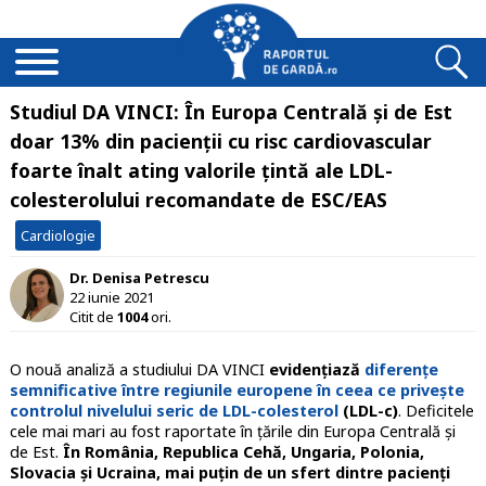
Studiul DA VINCI: În Europa Centrală și de Est
doar 13% din pacienții cu risc cardiovascular
foarte înalt ating valorile țintă ale LDL-
colesterolului recomandate de ESC/EAS
Cardiologie
Dr. Denisa Petrescu
22 iunie 2021
Citit de
1004
ori.
O nouă analiză a studiului DA VINCI
evidențiază
diferențe
semnificative între regiunile europene în ceea ce privește
controlul nivelului seric de LDL-colesterol
(LDL-c)
. Deficitele
cele mai mari au fost raportate în țările din Europa Centrală și
de Est.
În România, Republica Cehă, Ungaria, Polonia,
Slovacia și Ucraina, mai puțin de un sfert dintre pacienți