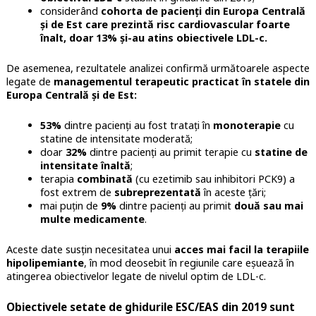
considerând
cohorta de pacienți din Europa Centrală
și de Est care prezintă risc cardiovascular foarte
înalt, doar 13% și-au atins obiectivele LDL-c.
De asemenea, rezultatele analizei confirmă următoarele aspecte
legate de
managementul terapeutic practicat în statele din
Europa Centrală și de Est:
53%
dintre pacienți au fost tratați în
monoterapie
cu
statine de intensitate moderată;
doar
32%
dintre pacienți au primit terapie cu
statine de
intensitate înaltă
;
terapia
combinată
(cu ezetimib sau inhibitori PCK9) a
fost extrem de
subreprezentată
în aceste țări;
mai puțin de
9%
dintre pacienți au primit
două sau mai
multe medicamente
.
Aceste date susțin necesitatea unui
acces mai facil la terapiile
hipolipemiante
, în mod deosebit în regiunile care eșuează în
atingerea obiectivelor legate de nivelul optim de LDL-c.
Obiectivele setate de ghidurile ESC/EAS din 2019 sunt