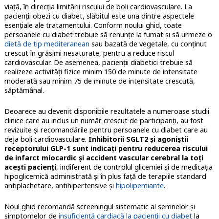
viaţă, în direcţia limitării riscului de boli cardiovasculare. La
pacienţii obezi cu diabet, slăbitul este una dintre aspectele
esenţiale ale tratamentului. Conform noului ghid, toate
persoanele cu diabet trebuie să renunţe la fumat şi să urmeze o
dietă de tip mediteranean
sau bazată de vegetale, cu conţinut
crescut în grăsimi nesaturate, pentru a reduce riscul
cardiovascular. De asemenea, pacienţii diabetici trebuie să
realizeze activităţi fizice minim 150 de minute de intensitate
moderată sau minim 75 de minute de intensitate crescută,
săptămânal.
Deoarece au devenit disponibile rezultatele a numeroase studii
clinice care au inclus un număr crescut de participanţi, au fost
revizuite şi recomandările pentru persoanele cu diabet care au
deja boli cardiovasculare.
Inhibitorii SGLT2 şi agoniştii
receptorului GLP-1 sunt indicaţi pentru reducerea riscului
de infarct miocardic şi accident vascular cerebral la toţi
aceşti pacienţi
, indiferent de controlul glicemiei şi de medicaţia
hipoglicemică administrată şi în plus faţă de terapiile standard
antiplachetare, antihipertensive şi
hipolipemiante
.
Noul ghid recomandă screeningul sistematic al semnelor şi
simptomelor de
insuficienţă cardiacă la pacienţii cu diabet
la