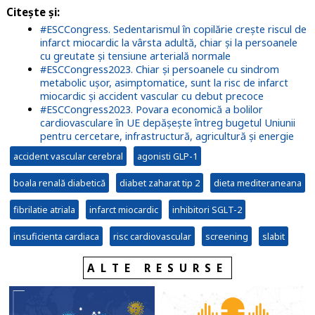
Citeşte şi
:
#ESCCongress. Sedentarismul în copilărie crește riscul de
infarct miocardic la vârsta adultă, chiar și la persoanele
cu greutate și tensiune arterială normale
#ESCCongress2023. Chiar și persoanele cu sindrom
metabolic ușor, asimptomatice, sunt la risc de infarct
miocardic și accident vascular cu debut precoce
#ESCCongress2023. Povara economică a bolilor
cardiovasculare în UE depășește întreg bugetul Uniunii
pentru cercetare, infrastructură, agricultură și energie
accident vascular cerebral
agonisti GLP-1
boala renală diabetică
diabet zaharat tip 2
dieta mediteraneana
fibrilatie atriala
infarct miocardic
inhibitori SGLT-2
insuficienta cardiaca
risc cardiovascular
screening
slabit
ALTE RESURSE