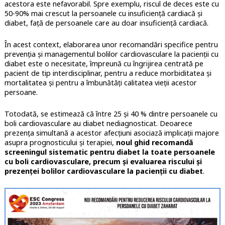
acestora este nefavorabil. Spre exemplu, riscul de deces este cu
50-90% mai crescut la persoanele cu insuficienţă cardiacă şi
diabet, faţă de persoanele care au doar insuficienţă cardiacă.
În acest context, elaborarea unor recomandări specifice pentru
prevenţia şi managementul bolilor cardiovasculare la pacienţii cu
diabet este o necesitate, împreună cu îngrijirea centrată pe
pacient de tip interdisciplinar, pentru a reduce morbiditatea şi
mortalitatea şi pentru a îmbunătăţi calitatea vieţii acestor
persoane.
Totodată, se estimează că între 25 şi 40 % dintre persoanele cu
boli cardiovasculare au diabet nediagnosticat. Deoarece
prezenţa simultană a acestor afecţiuni asociază implicaţii majore
asupra prognosticului şi terapiei,
noul ghid recomandă
screeningul sistematic pentru diabet la toate persoanele
cu boli cardiovasculare, precum şi evaluarea riscului şi
prezenţei bolilor cardiovasculare la pacienţii cu diabet
.