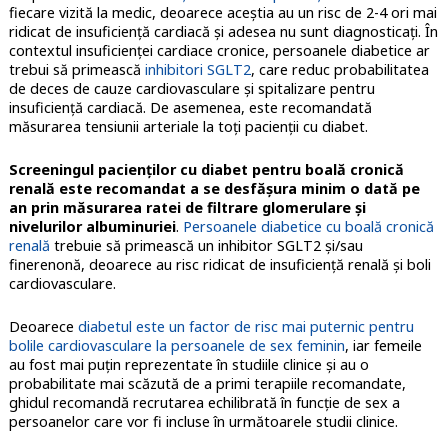
fiecare vizită la medic, deoarece aceştia au un risc de 2-4 ori mai
ridicat de insuficienţă cardiacă şi adesea nu sunt diagnosticaţi. În
contextul insuficienței cardiace cronice, persoanele diabetice ar
trebui să primească
inhibitori SGLT2
, care reduc probabilitatea
de deces de cauze cardiovasculare şi spitalizare pentru
insuficienţă cardiacă. De asemenea, este recomandată
măsurarea tensiunii arteriale la toţi pacienţii cu diabet.
Screeningul pacienţilor cu diabet pentru boală cronică
renală este recomandat a se desfăşura minim o dată pe
an prin măsurarea ratei de filtrare glomerulare şi
nivelurilor albuminuriei
.
Persoanele diabetice cu boală cronică
renală
trebuie să primească un inhibitor SGLT2 şi/sau
finerenonă, deoarece au risc ridicat de insuficienţă renală şi boli
cardiovasculare.
Deoarece
diabetul este un factor de risc mai puternic pentru
bolile cardiovasculare la persoanele de sex feminin
, iar femeile
au fost mai puţin reprezentate în studiile clinice şi au o
probabilitate mai scăzută de a primi terapiile recomandate,
ghidul recomandă recrutarea echilibrată în funcţie de sex a
persoanelor care vor fi incluse în următoarele studii clinice.