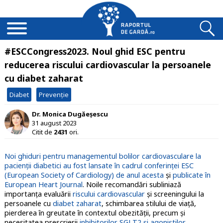
#ESCCongress2023. Noul ghid ESC pentru
reducerea riscului cardiovascular la persoanele
cu diabet zaharat
Diabet
Prevenție
Dr. Monica Dugăeșescu
31 august 2023
Citit de
2431
ori.
Noi ghiduri pentru managementul bolilor cardiovasculare la
pacienţii diabetici au fost lansate în cadrul conferinţei ESC
(European Society of Cardiology) de anul acesta
şi
publicate în
European Heart Journal
. Noile recomandări subliniază
importanţa evaluării
riscului cardiovascular
şi screeningului la
persoanele cu
diabet zaharat
, schimbarea stilului de viaţă,
pierderea în greutate în contextul obezităţii, precum şi
necesitatea prescrierii
inhibitorilor SGLT2 şi agoniştilor