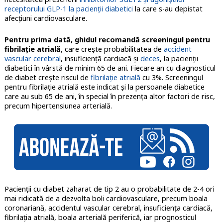
receptorului GLP-1 la pacienţii diabetici
la care s-au depistat
afecţiuni cardiovasculare.
Pentru prima dată, ghidul recomandă screeningul pentru
fibrilaţie atrială
, care creşte probabilitatea de
accident
vascular cerebral
, insuficienţă cardiacă şi
deces
, la pacienţii
diabetici în vârstă de minim 65 de ani. Fiecare an cu diagnosticul
de diabet creşte riscul de
fibrilaţie atrială
cu 3%. Screeningul
pentru fibrilaţie atrială este indicat şi la persoanele diabetice
care au sub 65 de ani, în special în prezenţa altor factori de risc,
precum hipertensiunea arterială.
Pacienţii cu diabet zaharat de tip 2 au o probabilitate de 2-4 ori
mai ridicată de a dezvolta boli cardiovasculare, precum boala
coronariană, accidentul vascular cerebral, insuficiența cardiacă,
fibrilaţia atrială, boala arterială periferică, iar prognosticul