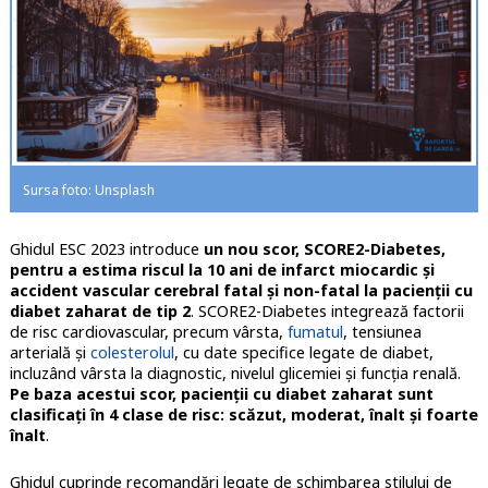
Sursa foto: Unsplash
Ghidul ESC 2023 introduce
un nou scor, SCORE2-Diabetes,
pentru a estima riscul la 10 ani de infarct miocardic şi
accident vascular cerebral fatal şi non-fatal la pacienţii cu
diabet zaharat de tip 2
. SCORE2-Diabetes integrează factorii
de risc cardiovascular, precum vârsta,
fumatul
, tensiunea
arterială şi
colesterolul
, cu date specifice legate de diabet,
incluzând vârsta la diagnostic, nivelul glicemiei şi funcţia renală.
Pe baza acestui scor, pacienţii cu diabet zaharat sunt
clasificaţi în 4 clase de risc: scăzut, moderat, înalt şi foarte
înalt
.
Ghidul cuprinde recomandări legate de schimbarea stilului de