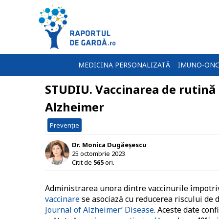
MEDICINA PERSONALIZATĂ
IMUNO-ONC
STUDIU. Vaccinarea de rutină la
Alzheimer
Prevenție
Dr. Monica Dugăeșescu
25 octombrie 2023
Citit de
565
ori.
Administrarea unora dintre vaccinurile împotriv
vaccinare
se asociază cu reducerea riscului de 
Journal of Alzheimer’ Disease
. Aceste date con