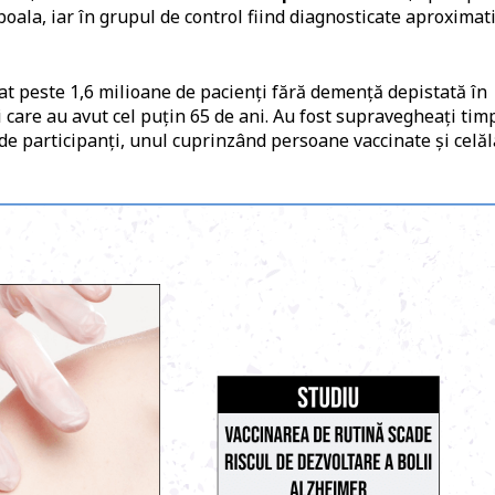
ala, iar în grupul de control fiind diagnosticate aproximat
lat peste 1,6 milioane de pacienți fără demență depistată în
și care au avut cel puțin 65 de ani. Au fost supravegheați tim
de participanți, unul cuprinzând persoane vaccinate și celăl