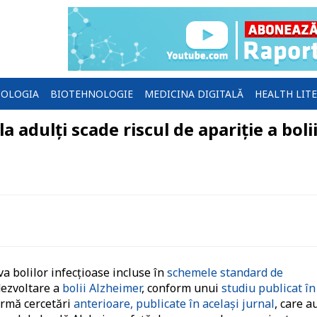
OLOGIA
BIOTEHNOLOGIE
MEDICINA DIGITALĂ
HEALTH LIT
 adulți scade riscul de apariție a boli
a bolilor infecțioase incluse în
schemele standard de
dezvoltare a
bolii Alzheimer
, conform unui
studiu publicat în
firmă cercetări
anterioare, publicate în același jurnal
, care a