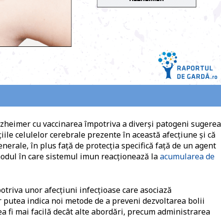
Alzheimer cu vaccinarea împotriva a diverși patogeni sugere
țiile celulelor cerebrale prezente în această afecțiune și că
enerale, în plus față de protecția specifică față de un agent
 modul în care sistemul imun reacționează la
acumularea de
otriva unor afecțiuni infecțioase care asociază
 putea indica noi metode de a preveni dezvoltarea bolii
a fi mai facilă decât alte abordări, precum administrarea