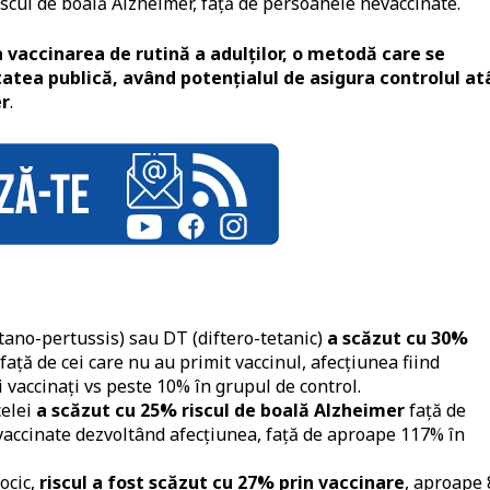
scul de boală Alzheimer, față de persoanele nevaccinate.
 vaccinarea de rutină a adulților, o metodă care se
atea publică, având potențialul de asigura controlul at
er
.
tano-pertussis) sau DT (diftero-tetanic)
a scăzut cu 30%
 față de cei care nu au primit vaccinul, afecțiunea fiind
 vaccinați vs peste 10% în grupul de control.
elei
a scăzut cu 25% riscul de boală Alzheimer
față de
vaccinate dezvoltând afecțiunea, față de aproape 117% în
ocic,
riscul a fost scăzut cu 27% prin vaccinare
, aproape