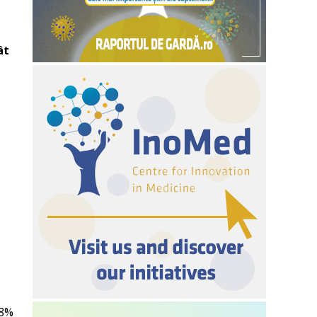
ât
 8%