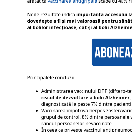
arătat că
vaccinarea antigripală
scade cu 40% ri
Noile rezultate indică
importanța accesului la
dovedește a fi și mai valoroasă pentru sănăt
al bolilor infecțioase, cât și al bolii Alzheim
Principalele concluzii:
Administrarea vaccinului DTP (diftero-te
riscul de dezvoltare a bolii Alzheimer
,
diagnosticată la peste 7% dintre pacienții
Vaccinarea împotriva herpes zoster/varic
grupul de control, 8% dintre persoanele 
rândul persoanelor nevaccinate.
În ceea ce privește vaccinul antipneumoc