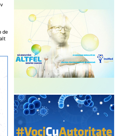
iv
p de
alt