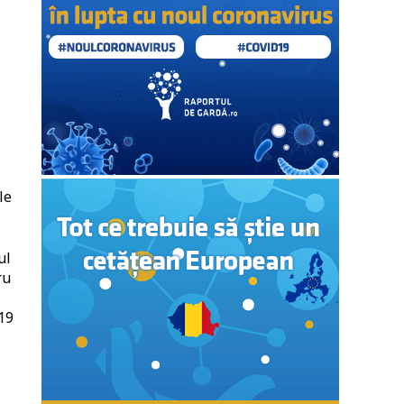
le
ul
ru
19