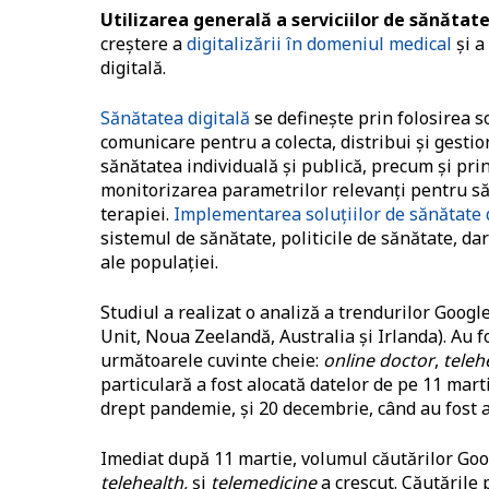
Utilizarea generală a serviciilor de sănăta
creştere a
digitalizării în domeniul medical
şi a
digitală.
Sănătatea digitală
se defineşte prin folosirea so
comunicare pentru a colecta, distribui şi gesti
sănătatea individuală şi publică, precum şi prin
monitorizarea parametrilor relevanţi pentru săn
terapiei.
Implementarea soluţiilor de sănătate 
sistemul de sănătate, politicile de sănătate, dar
ale populaţiei.
Studiul a realizat o analiză a trendurilor Google
Unit, Noua Zeelandă, Australia şi Irlanda). Au 
următoarele cuvinte cheie:
online doctor
,
teleh
particulară a fost alocată datelor de pe 11 mar
drept pandemie, şi 20 decembrie, când au fost 
Imediat după 11 martie, volumul căutărilor Go
telehealth,
şi
telemedicine
a crescut. Căutările