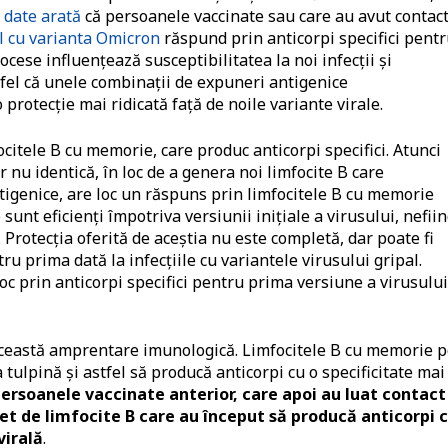
 date arată
că persoanele vaccinate sau care au avut contact
l cu varianta Omicron
răspund prin anticorpi specifici pent
cese influenţează susceptibilitatea la noi infecţii şi
fel că unele combinaţii de expuneri antigenice
protecţie mai ridicată faţă de noile variante virale.
citele B cu memorie, care produc anticorpi specifici. Atunci
r nu identică, în loc de a genera noi limfocite B care
antigenice, are loc un răspuns prin limfocitele B cu memorie
sunt eficienţi împotriva versiunii iniţiale a virusului, nefii
 Protecţia oferită de aceştia nu este completă, dar poate fi
ru prima dată la infecţiile cu variantele virusului gripal.
oc prin anticorpi specifici pentru prima versiune a virusului
ceastă amprentare imunologică. Limfocitele B cu memorie p
ulpină şi astfel să producă anticorpi cu o specificitate mai
persoanele vaccinate anterior, care apoi au luat contact
set de limfocite B care au început să producă anticorpi 
virală
.