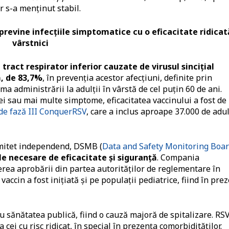
r s-a menţinut stabil.
revine infecţiile simptomatice cu o eficacitate ridicat
vârstnici
ract respirator inferior cauzate de virusul sinciţial
ă, de 83,7%
, în prevenția acestor afecţiuni, definite prin
 administrării la adulţii în vârstă de cel puțin 60 de ani.
rei sau mai multe simptome, eficacitatea vaccinului a fost de
 de fază III ConquerRSV
, care a inclus aproape 37.000 de adul
omitet independend, DSMB (
Data and Safety Monitoring Boa
ile necesare de eficacitate şi siguranţă
. Compania
rea aprobării din partea autorităţilor de reglementare în
ccin a fost iniţiată şi pe populaţii pediatrice, fiind în pre
ru sănătatea publică, fiind o cauză majoră de spitalizare. RS
a cei cu risc ridicat, în special în prezenţa comorbidităţilor.