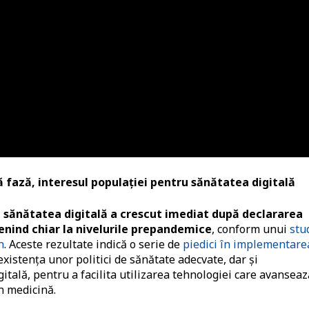
 fază, interesul populaţiei pentru sănătatea digitală
d sănătatea digitală a crescut imediat după declararea
enind chiar la nivelurile prepandemice
, conform unui
stu
h
. Aceste rezultate indică o serie de
piedici în implementare
 existenţa unor politici de sănătate adecvate, dar şi
itală, pentru a facilita utilizarea tehnologiei care avanseaz
n medicină.