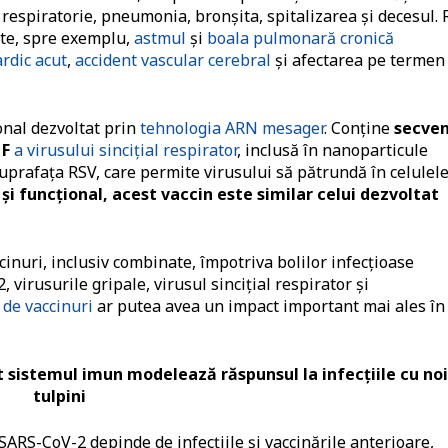
a respiratorie, pneumonia, bronșita, spitalizarea și decesul.
nte, spre exemplu,
astmul
și
boala pulmonară cronică
ardic acut
,
accident vascular cerebral
și afectarea pe termen
onal dezvoltat prin
tehnologia ARN mesager
. Conţine
secve
 F
a virusului sinciţial respirator
, inclusă în nanoparticule
suprafaţa RSV, care permite virusului să pătrundă în celulel
şi funcțional, acest vaccin este similar celui dezvoltat
nuri, inclusiv combinate, împotriva bolilor infecţioase
virusurile gripale, virusul sinciţial respirator şi
 de vaccinuri
ar putea avea un impact important mai ales în
t sistemul imun modelează răspunsul la infecţiile cu noi
tulpini
SARS-CoV-2 depinde de infecţiile şi vaccinările anterioare,