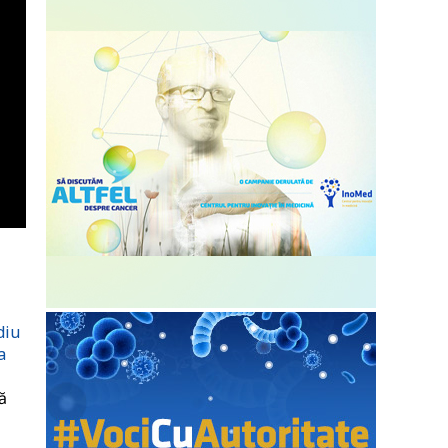
diu
a
ă