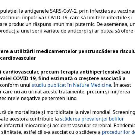
pulaţiei la antigenele SARS-CoV-2, prin infecţie sau vaccina
vaccinuri împotriva COVID-19, care să limiteze infecţiile şi
, care produc un răspuns imun mai puternic. De asemenea, u
oducţia unei serii variate de anticorpi şi ar putea să ofere 
ere a utilizării medicamentelor pentru scăderea risculu
cardiovascular
i cardiovascular, precum terapia antihipertensivă sau
miei COVID-19, fiind estimată o creştere asociată a
, conform unui
studiu publicat în Nature Medicine
. În acest
r care nu au urmat aceste tratamente, precum şi iniţierea
secinţele negative pe termen lung.
uză de mortalitate şi morbiditate la nivel mondial. Screenin
esate acestora contribuie la
scăderea prevalenţei bolilor
m infarctul miocardic şi accident vascular cerebral. Pandemi
e sănătate, astfel că s-a asociat cu o scădere a
procedurilor d