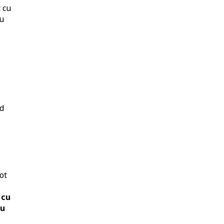
 cu
ru
nd
ot
 cu
cu