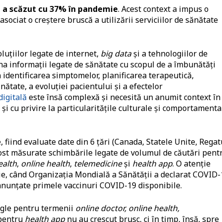
te a scăzut cu 37% în pandemie
. Acest context a impus o
 asociat o creştere bruscă a utilizării serviciilor de sănătate
luţiilor legate de internet,
big data
şi a tehnologiilor de
ona informaţii legate de sănătate cu scopul de a îmbunătăţi
 identificarea simptomelor, planificarea terapeutică,
ătate, a evoluţiei pacientului şi a efectelor
digitală
este însă complexă şi necesită un anumit context în
 şi cu privire la particularităţile culturale şi comportamenta
, fiind evaluate date din 6 ţări (Canada, Statele Unite, Regat
fost măsurate schimbările legate de volumul de căutări pent
ealth
,
online health
,
telemedicine
şi
health app
. O atenţie
tie, când Organizaţia Mondială a Sănătăţii a declarat COVID-
anunţate primele vaccinuri COVID-19 disponibile.
ogle pentru termenii
online doctor, online health,
 pentru
health app
nu au crescut brusc, ci în timp, însă, spre