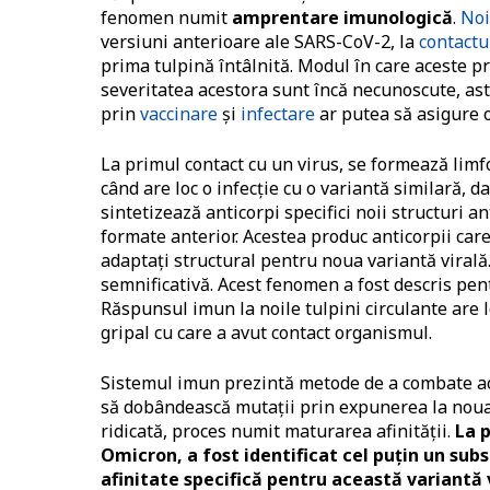
fenomen numit
amprentare imunologică
.
Noi
versiuni anterioare ale SARS-CoV-2, la
contactu
prima tulpină întâlnită. Modul în care aceste pro
severitatea acestora sunt încă necunoscute, ast
prin
vaccinare
şi
infectare
ar putea să asigure o 
La primul contact cu un virus, se formează limfo
când are loc o infecţie cu o variantă similară, da
sintetizează anticorpi specifici noii structuri 
formate anterior. Acestea produc anticorpii care 
adaptaţi structural pentru noua variantă virală.
semnificativă. Acest fenomen a fost descris pent
Răspunsul imun la noile tulpini circulante are l
gripal cu care a avut contact organismul.
Sistemul imun prezintă metode de a combate a
să dobândească mutaţii prin expunerea la noua t
ridicată, proces numit maturarea afinităţii.
La 
Omicron, a fost identificat cel puţin un sub
afinitate specifică pentru această variantă 