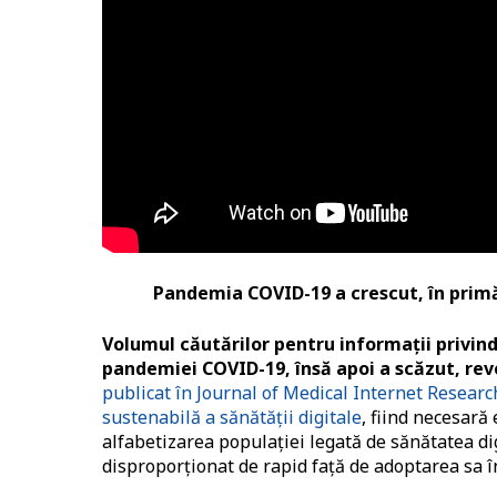
Pandemia COVID-19 a crescut, în primă
Volumul căutărilor pentru informații privin
pandemiei COVID-19, însă apoi a scăzut, rev
publicat în Journal of Medical Internet Researc
sustenabilă a sănătăţii digitale
, fiind necesară
alfabetizarea populaţiei legată de sănătatea dig
disproporţionat de rapid faţă de adoptarea sa î