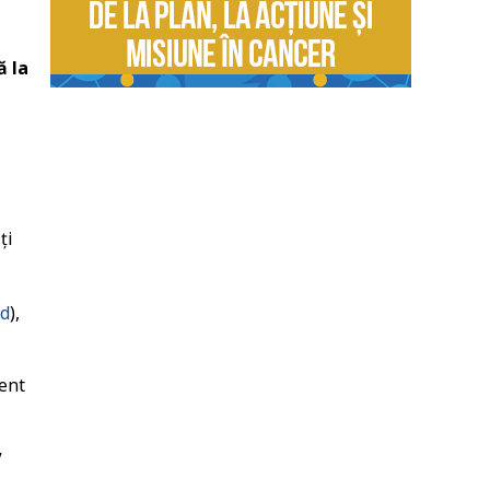
ă la
ţi
rd
),
zent
V