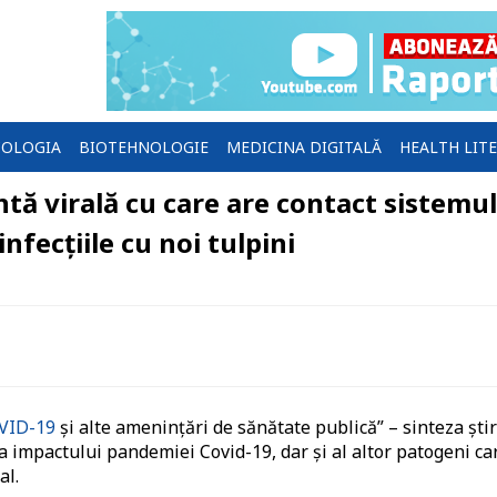
OLOGIA
BIOTEHNOLOGIE
MEDICINA DIGITALĂ
HEALTH LIT
ntă virală cu care are contact sistemul
fecţiile cu noi tulpini
OVID-19
și alte amenințări de sănătate publică” – sinteza știr
ea impactului pandemiei Covid-19, dar și al altor patogeni ca
al.