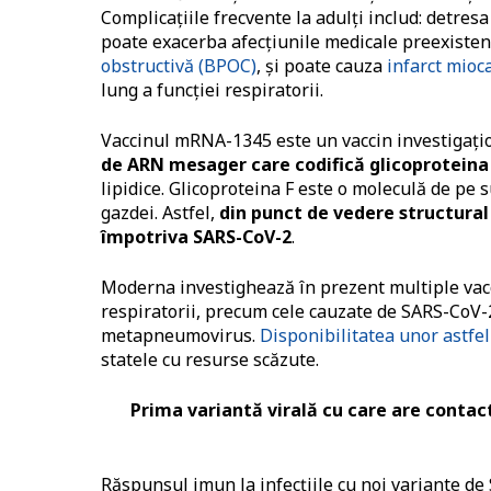
Complicaţiile frecvente la adulţi includ: detres
poate exacerba afecţiunile medicale preexiste
obstructivă (BPOC)
, și poate cauza
infarct mioc
lung a funcției respiratorii.
Vaccinul mRNA-1345 este un vaccin investigaţi
de ARN mesager care codifică glicoproteina
lipidice. Glicoproteina F este o moleculă de pe 
gazdei. Astfel,
din punct de vedere structural 
împotriva SARS-CoV-2
.
Moderna investighează în prezent multiple vacci
respiratorii, precum cele cauzate de SARS-CoV-2, 
metapneumovirus.
Disponibilitatea unor astfel
statele cu resurse scăzute.
Prima variantă virală cu care are contac
Răspunsul imun la infecţiile cu noi variante de 