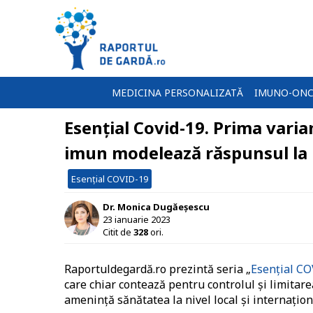
MEDICINA PERSONALIZATĂ
IMUNO-ONC
Esențial Covid-19. Prima varia
imun modelează răspunsul la in
Esențial COVID-19
Dr. Monica Dugăeșescu
23 ianuarie 2023
Citit de
328
ori.
Raportuldegardă.ro prezintă seria „
Esențial C
care chiar contează pentru controlul și limitar
amenință sănătatea la nivel local și internațion