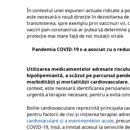
În contextul unei expuneri actuale ridicate a po
este necesară o nouă direcţie în dezvoltarea de 
transmiterea, spre exemplu prin vaccinuri vii
vaccin pan-coronavirus ar putea să determine pr
protecţie mai mare faţă de noi mutaţii virale.
Pandemia COVID-19 s-a asociat cu o reduc
Utilizarea medicamentelor adresate risculu
hipolipemiantă, a scăzut pe parcursul pande
morbidităţii şi mortalității cardiovasculare
context, este necesară identificarea persoanelo
urgentă a terapiei necesare, pentru a evita con
Bolile cardiovasculare reprezintă principala ca
pentru factorii de risc şi iniţierea terapiei adr
cardiovaculare şi a evenimentelor acute
, precu
COVID-19, însă, a limitat accesul la serviciile d