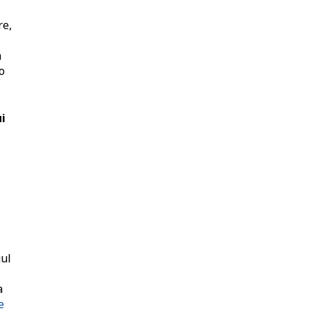
re,
n
o
i
gul
a
e