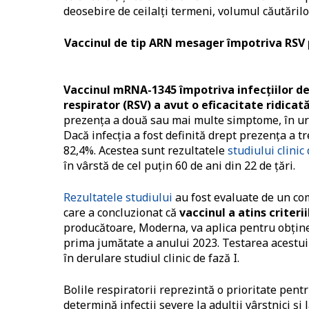
deosebire de ceilalţi termeni, volumul căutărilo
Vaccinul de tip ARN mesager împotriva RSV p
Vaccinul mRNA-1345 împotriva infecțiilor de t
respirator (RSV) a avut o eficacitate ridicat
prezenţa a două sau mai multe simptome, în urma
Dacă infecţia a fost definită drept prezenţa a t
82,4%. Acestea sunt rezultatele
studiului clinic
în vârstă de cel puțin 60 de ani din 22 de ţări.
Rezultatele studiului
au fost evaluate de un c
care a concluzionat că
vaccinul a atins criteri
producătoare, Moderna, va aplica pentru obţine
prima jumătate a anului 2023. Testarea acestui va
în derulare studiul clinic de fază I.
Bolile respiratorii reprezintă o prioritate pent
determină infecţii severe la adulţii vârstnici şi l