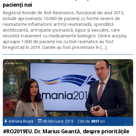
pacienți noi
Registrul Român de Boli Reumatice, funcțional din anul 2013,
include aproximativ 10.000 de pacienți cu forme severe de
reumatisme inflamatorii: artrită reumatoidă, spondilită
anchilozantă, artropatie psoriazică, lupus şi vasculite, care
necesită tratament cu medicamente biologice. Dintre aceștia,
aproape 1.000 de pacienți noi cu boli reumatice au fost
înregistrați în 2019. Datele au fost prezentate în […]
Adriana Boată
08 februarie 2019 Citit de
4897
ori
#RO2019EU. Dr. Marius Geantă, despre prioritățile