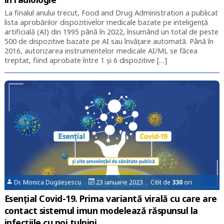
La finalul anului trecut, Food and Drug Administration a publicat
lista aprobărilor dispozitivelor medicale bazate pe inteligență
artificială (AI) din 1995 până în 2022, însumând un total de peste
500 de dispozitive bazate pe AI sau învățare automată. Până în
2016, autorizarea instrumentelor medicale AI/ML se făcea
treptat, fiind aprobate între 1 și 6 dispozitive […]
Dr. Monica Dugăeșescu
23 ianuarie 2023 Citit de
330
ori
Esențial Covid-19. Prima variantă virală cu care are
contact sistemul imun modelează răspunsul la
infecţiile cu noi tulpini