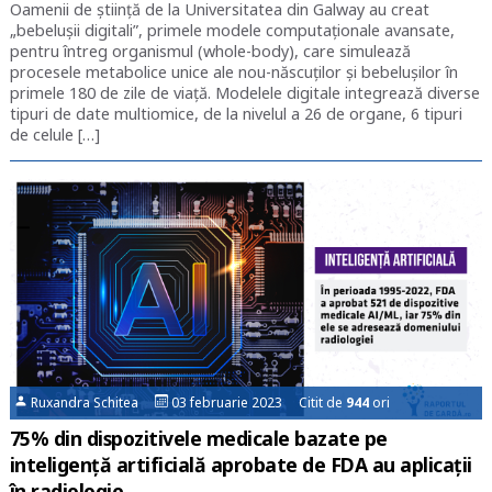
Oamenii de știință de la Universitatea din Galway au creat
„bebelușii digitali”, primele modele computaționale avansate,
pentru întreg organismul (whole-body), care simulează
procesele metabolice unice ale nou-născuților și bebelușilor în
primele 180 de zile de viață. Modelele digitale integrează diverse
tipuri de date multiomice, de la nivelul a 26 de organe, 6 tipuri
de celule […]
Ruxandra Schitea
03 februarie 2023 Citit de
944
ori
75% din dispozitivele medicale bazate pe
inteligență artificială aprobate de FDA au aplicații
în radiologie