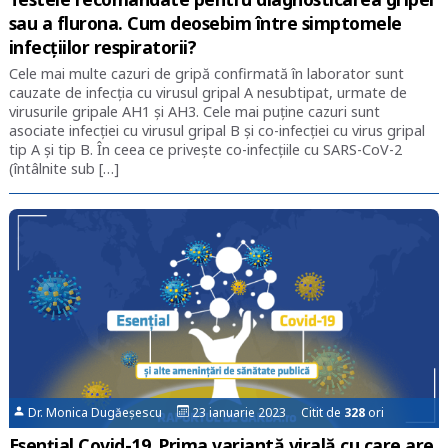
sau a flurona. Cum deosebim între simptomele
infecțiilor respiratorii?
Cele mai multe cazuri de gripă confirmată în laborator sunt
cauzate de infecția cu virusul gripal A nesubtipat, urmate de
virusurile gripale AH1 și AH3. Cele mai puține cazuri sunt
asociate infecției cu virusul gripal B și co-infecției cu virus gripal
tip A și tip B. În ceea ce privește co-infecțiile cu SARS-CoV-2
(întâlnite sub […]
Dr. Monica Dugăeșescu
23 ianuarie 2023 Citit de
328
ori
Esențial Covid-19. Prima variantă virală cu care are