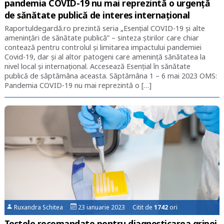
pandemia COVID-19 nu mai reprezintă o urgență
de sănătate publică de interes internațional
Raportuldegardă.ro prezintă seria „Esențial COVID-19 și alte
amenințări de sănătate publică” – sinteza știrilor care chiar
contează pentru controlul și limitarea impactului pandemiei
Covid-19, dar și al altor patogeni care amenință sănătatea la
nivel local și internațional. Accesează Esențial în sănătate
publică de săptămâna aceasta. Săptămâna 1 – 6 mai 2023 OMS:
Pandemia COVID-19 nu mai reprezintă o […]
Ruxandra Schitea
23 ianuarie 2023 Citit de
1742
ori
Testele recomandate pentru diagnosticarea gripei