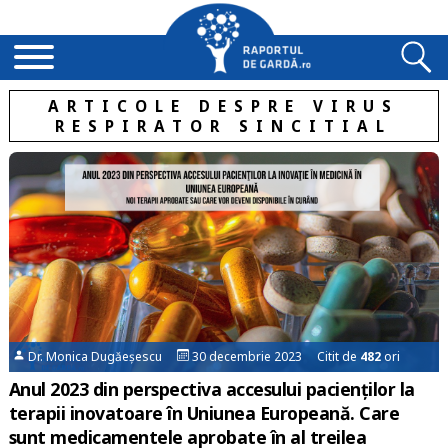
ARTICOLE DESPRE VIRUS
RESPIRATOR SINCITIAL
Dr. Monica Dugăeșescu
30 decembrie 2023 Citit de
482
ori
Anul 2023 din perspectiva accesului pacienţilor la
terapii inovatoare în Uniunea Europeană. Care
sunt medicamentele aprobate în al treilea