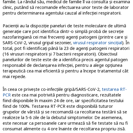
familie. La rândul său, medicul de familie îl va consulta și examina
clinic, putând să recomande efectuarea unor teste de laborator
pentru determinarea agentului cauzal al infecției respiratorii.
Pacienții au la dispoziție paneluri de teste moleculare de ultimă
generație care pot identifica dintr-o simplă probă de secreție
nazofaringiană cei mai frecvenți agenți patogeni (printre care și
SARS-CoV-2, virusul gripal sezonier,
virusul respirator sincițial
). În
total, pot fi identificați până la 23 de agenți patogeni respiratori
(16 virusuri respiratorii și 7 bacterii respiratorii). Obiectivul
panelurilor de teste este de a identifica precis agentul patogen
responsabil de declanșarea infecției, pentru a alege opțiunea
terapeutică cea mai eficientă și pentru a începe tratamentul cât
mai repede.
În ceea ce privește co-infecțiile gripă/SARS-CoV-2,
testarea RT-
PCR
este cea mai potrivită pentru diagnosticare, rezultatele
fiind disponibile în maxim 24 de ore, iar specificitatea testului
fiind de 100%. Testarea RT-PCR este disponibilă tuturor
grupelor de vârstă și se recomandă ca recoltarea testării să se
realizeze la 5-6 zile de la debutul simptomelor. De asemenea,
este necesar ca persoanele care urmează să fie testate să nu fi
consumat alimente cu 4 ore înainte de recoltarea propriu-zisă.