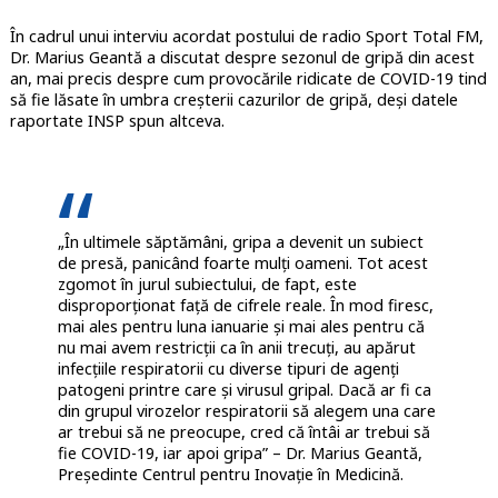
În cadrul unui interviu acordat postului de radio Sport Total FM,
Dr. Marius Geantă a discutat despre sezonul de gripă din acest
an, mai precis despre cum provocările ridicate de COVID-19 tind
să fie lăsate în umbra creșterii cazurilor de gripă, deși datele
raportate INSP spun altceva.
„În ultimele săptămâni, gripa a devenit un subiect
de presă, panicând foarte mulți oameni. Tot acest
zgomot în jurul subiectului, de fapt, este
disproporționat față de cifrele reale. În mod firesc,
mai ales pentru luna ianuarie și mai ales pentru că
nu mai avem restricții ca în anii trecuți, au apărut
infecțiile respiratorii cu diverse tipuri de agenți
patogeni printre care și virusul gripal. Dacă ar fi ca
din grupul virozelor respiratorii să alegem una care
ar trebui să ne preocupe, cred că întâi ar trebui să
fie COVID-19, iar apoi gripa” – Dr. Marius Geantă,
Președinte Centrul pentru Inovație în Medicină.