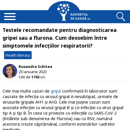
Testele recomandate pentru diagnosticarea
gripei sau a flurona. Cum deosebim între
simptomele infecțiilor respiratorii?
Health literacy
Ruxandra Schitea
23 ianuarie 2023
Citit de
1742
ori.
Cele mai multe cazuri de
gripă
confirmată în laborator sunt
cauzate de infecția cu virusul gripal A nesubtipat, urmate de
virusurile gripale AH1 și AH3. Cele mai puține cazuri sunt
asociate infecției cu virusul gripal B și co-infecției cu virus gripal
tip A și tip B. În ceea ce privește co-infecțiile cu SARS-CoV-2
(întâlnite sub denumirea de Flurona) sau cu RSV, numărul
acestora crește săptămânal, conform estimărilor cadrelor
medicale.