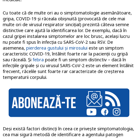
Cu toate că de multe ori au o simptomatologie asemănătoare,
gripa, COVID-19 și răceala obișnuită (provocată de cele mai
multe ori de virusul respirator sincițial) prezintă câteva semne
distinctive care ajută la identificarea lor. De exemplu, dacă în
cazul gripei instalarea simptomelor are loc brusc, același lucru
nu poate fi spus în infecția cu SARS-CoV-2 sau RSV. De
asemenea,
pierderea gustului și mirosului
este un simptom
caracteristic COVID-19, întâlnit foarte rar la pacienții cu gripă
sau răceală. Și
febra
poate fi un simptom distinctiv – dacă în
infecțiile gripale și cu virusul SARS-CoV-2 este un element întâlnit
frecvent, răcelile sunt foarte rar caracterizate de creșterea
temperaturii corpului.
Deși există factori distincți în ceea ce privește simptomatologia,
cea mai sigură metodă de identificare a agentului patogen