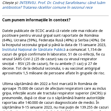
Citește și:
INTERVIU. Prof. Dr. Codruț Sarafoleanu: când luăm
antibiotice? Tratarea răcelilor comune în sezonul rece
Cum punem informațiile în context?
Datele publicate de ECDC arată că ratele cele mai ridicate de
pozitivare pentru virusul gripal sunt raportate de România
(64%), Ucraina (59%), Federația Rusă (49%) și Serbia (43%). De
la începutul sezonului gripal și până la data de 15 ianuarie 2023,
Institutul Național de Sănătate Publică
a comunicat 1,154 de
cazuri de gripă confirmate în laborator, 51 de co-infecții, fie cu
virusul SARS-CoV-2 (25 de cazuri) sau cu virusul respirator
sincițial – RSV (25 de cazuri), fie cu ambele (1 caz) și 27 de
decese. Tot de la debutul sezonului, s-au vaccinat antigripal
aproximativ 1,5 milioane de persoane aflate în grupele de risc.
Ultima săptămână din 2022 a fost marcată în România de
aproape 75.000 de cazuri de afecțiuni respiratorii care au inclus
gripa, infecțiile acute ale tractului respirator superior (IACRS) și
pneumoniile, după ce doar cu o săptămână înainte autoritățile
raportau alte 140.000 de cazuri diagnosticate de medici. În
săptămâna 9-15 ianuarie 2023, nu mai puțin de 139.255 de cazuri