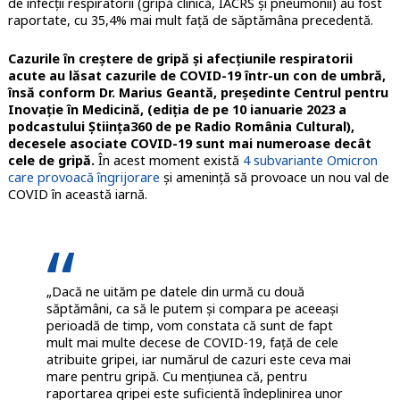
de infecții respiratorii (gripă clinică, IACRS și pneumonii) au fost
raportate, cu 35,4% mai mult față de săptămâna precedentă.
Cazurile în creștere de gripă și afecțiunile respiratorii
acute au lăsat cazurile de COVID-19 într-un con de umbră,
însă conform Dr. Marius Geantă, președinte Centrul pentru
Inovație în Medicină, (ediția de pe 10 ianuarie 2023 a
podcastului Știința360 de pe Radio România Cultural),
decesele asociate COVID-19 sunt mai numeroase decât
cele de gripă.
În acest moment există
4 subvariante Omicron
care provoacă îngrijorare
și amenință să provoace un nou val de
COVID în această iarnă.
„Dacă ne uităm pe datele din urmă cu două
săptămâni, ca să le putem și compara pe aceeași
perioadă de timp, vom constata că sunt de fapt
mult mai multe decese de COVID-19, față de cele
atribuite gripei, iar numărul de cazuri este ceva mai
mare pentru gripă. Cu mențiunea că, pentru
raportarea gripei este suficientă îndeplinirea unor