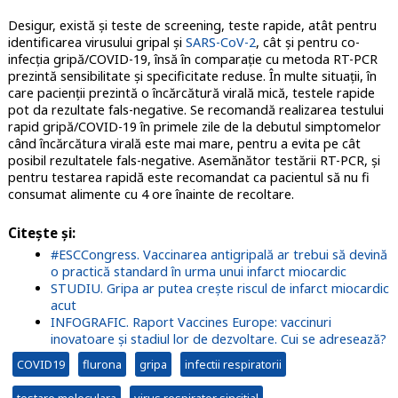
Desigur, există și teste de screening, teste rapide, atât pentru
identificarea virusului gripal și
SARS-CoV-2
, cât și pentru co-
infecția gripă/COVID-19, însă în comparație cu metoda RT-PCR
prezintă sensibilitate și specificitate reduse. În multe situații, în
care pacienții prezintă o încărcătură virală mică, testele rapide
pot da rezultate fals-negative. Se recomandă realizarea testului
rapid gripă/COVID-19 în primele zile de la debutul simptomelor
când încărcătura virală este mai mare, pentru a evita pe cât
posibil rezultatele fals-negative. Asemănător testării RT-PCR, și
pentru testarea rapidă este recomandat ca pacientul să nu fi
consumat alimente cu 4 ore înainte de recoltare.
Citește și:
#ESCCongress. Vaccinarea antigripală ar trebui să devină
o practică standard în urma unui infarct miocardic
STUDIU. Gripa ar putea crește riscul de infarct miocardic
acut
INFOGRAFIC. Raport Vaccines Europe: vaccinuri
inovatoare și stadiul lor de dezvoltare. Cui se adresează?
COVID19
flurona
gripa
infectii respiratorii