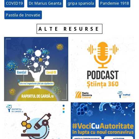
COVID19
Dr. Marius Geanta
gripa spaniola
Pandemie 1918
Pastila de Inovatie
ALTE RESURSE