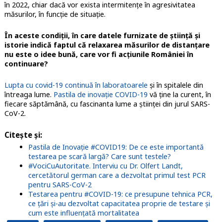
în 2022, chiar dacă vor exista intermitențe în agresivitatea
măsurilor, în funcție de situație.
În aceste condiții, în care datele furnizate de știință și
istorie indică faptul că relaxarea măsurilor de distanțare
nu este o idee bună, care vor fi acțiunile României în
continuare?
Lupta cu covid-19 continuă în laboratoarele
și în spitalele din
întreaga lume.
Pastila de inovație COVID-19
vă ține la curent, în
fiecare săptămână, cu fascinanta lume a științei din jurul SARS-
CoV-2.
Citește și:
Pastila de Inovație #COVID19: De ce este importantă
testarea pe scară largă? Care sunt testele?
#VociCuAutoritate. Interviu cu Dr. Olfert Landt,
cercetătorul german care a dezvoltat primul test PCR
pentru SARS-CoV-2
Testarea pentru #COVID-19: ce presupune tehnica PCR,
ce țări și-au dezvoltat capacitatea proprie de testare și
cum este influențată mortalitatea