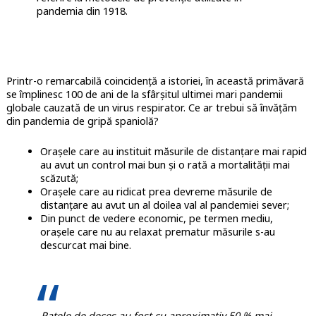
pandemia din 1918.
Printr-o remarcabilă coincidență a istoriei, în această primăvară
se împlinesc 100 de ani de la sfârșitul ultimei mari pandemii
globale cauzată de un virus respirator. Ce ar trebui să învățăm
din pandemia de gripă spaniolă?
Orașele care au instituit măsurile de distanțare mai rapid
au avut un control mai bun și o rată a mortalității mai
scăzută;
Orașele care au ridicat prea devreme măsurile de
distanțare au avut un al doilea val al pandemiei sever;
Din punct de vedere economic, pe termen mediu,
orașele care nu au relaxat prematur măsurile s-au
descurcat mai bine.
„Ratele de deces au fost cu aproximativ 50 % mai