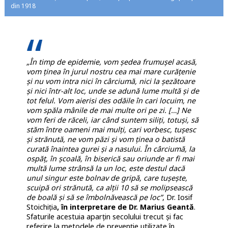
din 1918
„În timp de epidemie, vom ședea frumușel acasă,
vom ținea în jurul nostru cea mai mare curățenie
și nu vom intra nici în cârciumă, nici la șezătoare
și nici într-alt loc, unde se adună lume multă și de
tot felul. Vom aierisi des odăile în cari locuim, ne
vom spăla mânile de mai multe ori pe zi. […] Ne
vom feri de răceli, iar când suntem siliți, totuși, să
stăm între oameni mai mulți, cari vorbesc, tușesc
și strănută, ne vom păzi și vom ținea o batistă
curată înaintea gurei și a nasului. În cârciumă, la
ospăț, în școală, în biserică sau oriunde ar fi mai
multă lume strânsă la un loc, este destul dacă
unul singur este bolnav de gripă, care tușește,
scuipă ori strănută, ca alții 10 să se molipsească
de boală și să se îmbolnăvească pe loc”
, Dr. Iosif
Stoichiția
, în interpretare de Dr. Marius Geantă
.
Sfaturile acestuia aparțin secolului trecut și fac
referire la metodele de prevenție utilizate în