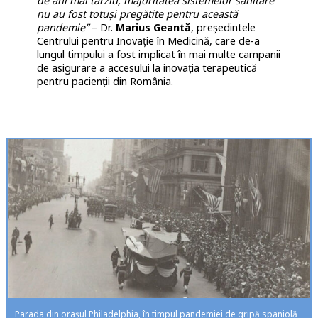
de ani mai târziu, majoritatea sistemelor sanitare
nu au fost totuși pregătite pentru această
pandemie”
– Dr.
Marius Geantă
, președintele
Centrului pentru Inovație în Medicină, care de-a
lungul timpului a fost implicat în mai multe campanii
de asigurare a accesului la inovația terapeutică
pentru pacienții din România.
Parada din orașul Philadelphia, în timpul pandemiei de gripă spaniolă