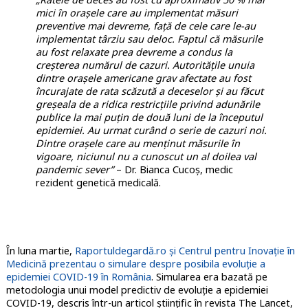
mici în orașele care au implementat măsuri
preventive mai devreme, față de cele care le-au
implementat târziu sau deloc. Faptul că măsurile
au fost relaxate prea devreme a condus la
creșterea numărul de cazuri. Autoritățile unuia
dintre orașele americane grav afectate au fost
încurajate de rata scăzută a deceselor și au făcut
greșeala de a ridica restricțiile privind adunările
publice la mai puțin de două luni de la începutul
epidemiei. Au urmat curând o serie de cazuri noi.
Dintre orașele care au menținut măsurile în
vigoare, niciunul nu a cunoscut un al doilea val
pandemic sever”
– Dr. Bianca Cucoș, medic
rezident genetică medicală.
În luna martie,
Raportuldegardă.ro și Centrul pentru Inovație în
Medicină prezentau o simulare despre posibila evoluție a
epidemiei COVID-19 în România
. Simularea era bazată pe
metodologia unui model predictiv de evoluție a epidemiei
COVID-19, descris într-un articol științific în revista The Lancet,