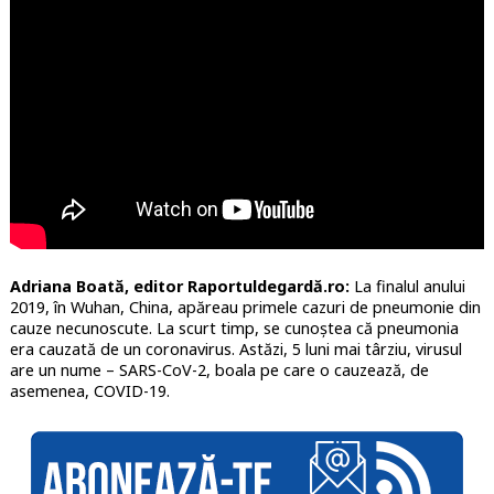
Adriana Boată, editor Raportuldegardă.ro:
La finalul anului
2019, în Wuhan, China, apăreau primele cazuri de pneumonie din
cauze necunoscute. La scurt timp, se cunoștea că pneumonia
era cauzată de un coronavirus. Astăzi, 5 luni mai târziu, virusul
are un nume – SARS-CoV-2, boala pe care o cauzează, de
asemenea, COVID-19.