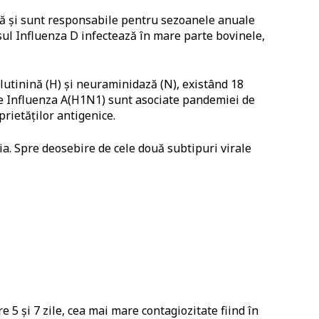
lică și sunt responsabile pentru sezoanele anuale
sul Influenza D infectează în mare parte bovinele,
glutinină (H) și neuraminidază (N), existând 18
ile Influenza A(H1N1) sunt asociate pandemiei de
prietăților antigenice.
ria. Spre deosebire de cele două subtipuri virale
 5 și 7 zile, cea mai mare contagiozitate fiind în