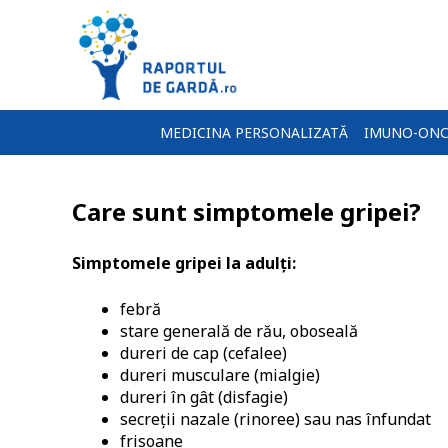
MEDICINA PERSONALIZATĂ
IMUNO-ONC
Care sunt simptomele gripei?
Simptomele gripei la adulți:
febră
stare generală de rău, oboseală
dureri de cap (cefalee)
dureri musculare (mialgie)
dureri în gât (disfagie)
secreții nazale (rinoree) sau nas înfundat
frisoane