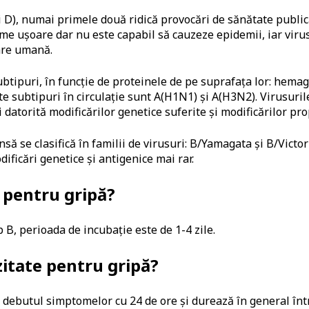
C și D), numai primele două ridică provocări de sănătate pub
me ușoare dar nu este capabil să cauzeze epidemii, iar viru
tare umană.
subtipuri, în funcție de proteinele de pe suprafața lor: hema
ite subtipuri în circulație sunt A(H1N1) și A(H3N2). Virusur
i datorită modificărilor genetice suferite și modificărilor pro
nsă se clasifică în familii de virusuri: B/Yamagata și B/Victo
ificări genetice și antigenice mai rar.
 pentru gripă?
ip B, perioada de incubație este de 1-4 zile.
itate pentru gripă?
 debutul simptomelor cu 24 de ore și durează în general între