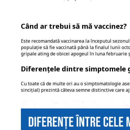
Când ar trebui să mă vaccinez?
Este recomandată vaccinarea la începutul sezonului
populație să fie vaccinată până la finalul lunii oc
gripale ating de obicei apogeul în luna februarie 
Diferențele dintre simptomele gr
Cu toate că de multe ori au o simptomatologie ase
sincițial) prezintă câteva semne distinctive care aju