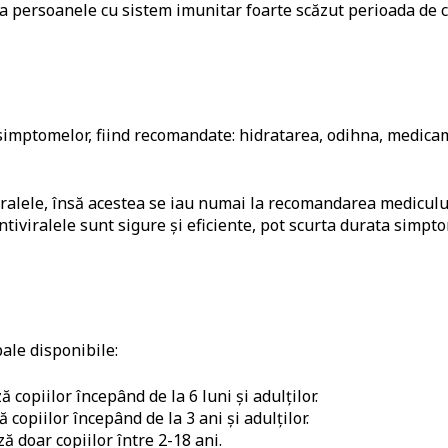
și la persoanele cu sistem imunitar foarte scăzut perioada d
simptomelor, fiind recomandate: hidratarea, odihna, medica
iralele, însă acestea se iau numai la recomandarea mediculu
ntiviralele sunt sigure și eficiente, pot scurta durata simp
pale disponibile:
 copiilor începând de la 6 luni și adulților.
 copiilor începând de la 3 ani și adulților.
ă doar copiilor între 2-18 ani.