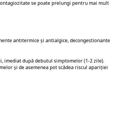
e contagiozitate se poate prelungi pentru mai mult
mente antitermice și antialgice, decongestionante
i, imediat după debutul simptomelor (1-2 zile).
tomelor și de asemenea pot scădea riscul apariției