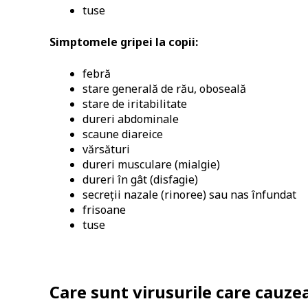
tuse
Simptomele gripei la copii:
febră
stare generală de rău, oboseală
stare de iritabilitate
dureri abdominale
scaune diareice
vărsături
dureri musculare (mialgie)
dureri în gât (disfagie)
secreții nazale (rinoree) sau nas înfundat
frisoane
tuse
Care sunt virusurile care cauze