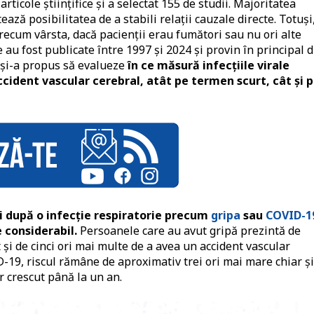
ticole științifice și a selectat 155 de studii. Majoritatea
ează posibilitatea de a stabili relații cauzale directe. Totuși
precum vârsta, dacă pacienții erau fumători sau nu ori alte
e au fost publicate între 1997 și 2024 și provin în principal d
 și-a propus să evalueze
în ce măsură infecțiile virale
ccident vascular cerebral, atât pe termen scurt, cât și 
 după o infecție respiratorie precum
gripa
sau
COVID-1
 considerabil.
Persoanele care au avut gripă prezintă de
 și de cinci ori mai multe de a avea un accident vascular
-19, riscul rămâne de aproximativ trei ori mai mare chiar și
 crescut până la un an.