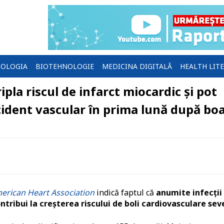
OLOGIA
BIOTEHNOLOGIE
MEDICINA DIGITALĂ
HEALTH LIT
ripla riscul de infarct miocardic și pot
accident vascular în prima lună după bo
merican Heart Association
indică faptul că
anumite infecții
ontribui la creșterea riscului de boli cardiovasculare sev