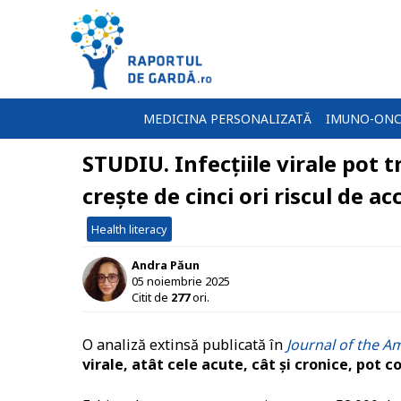
MEDICINA PERSONALIZATĂ
IMUNO-ONC
STUDIU. Infecțiile virale pot t
crește de cinci ori riscul de 
Health literacy
Andra Păun
05 noiembrie 2025
Citit de
277
ori.
O analiză extinsă publicată în
Journal of the A
virale, atât cele acute, cât și cronice, pot c