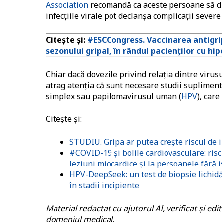
Association
recomandă ca aceste persoane să d
infecțiile virale pot declanșa complicații severe
Citește și:
#ESCCongress. Vaccinarea antigrip
sezonului gripal, în rândul pacienților cu hi
Chiar dacă dovezile privind relația dintre virusu
atrag atenția că sunt necesare studii suplimen
simplex sau papilomavirusul uman (
HPV
), care
Citește și:
STUDIU. Gripa ar putea crește riscul de i
#COVID-19 și bolile cardiovasculare: risc
leziuni miocardice și la persoanele fără i
HPV-DeepSeek: un test de biopsie lichid
în stadii incipiente
Material redactat cu ajutorul AI, verificat și ed
domeniul medical.