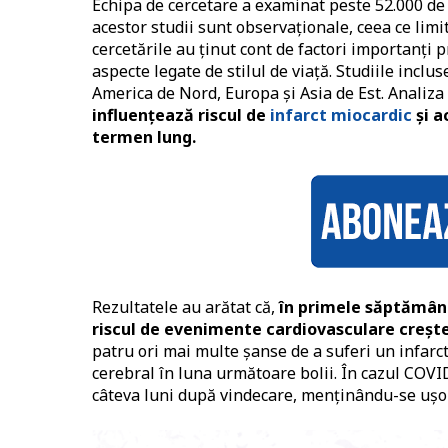
Echipa de cercetare a examinat peste 52.000 de ar
acestor studii sunt observaționale, ceea ce limit
cercetările au ținut cont de factori importanți 
aspecte legate de stilul de viață. Studiile inclus
America de Nord, Europa și Asia de Est. Analiza
influențează riscul de
infarct miocardic
și a
termen lung.
Rezultatele au arătat că,
în primele săptămâni
riscul de evenimente cardiovasculare crește
patru ori mai multe șanse de a suferi un infarct
cerebral în luna următoare bolii. În cazul COVID
câteva luni după vindecare, menținându-se ușor