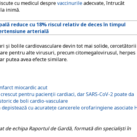
iscute cu medicul despre
vaccinurile
adecvate, întrucât
 la inimă.
ală reduce cu 18% riscul relativ de deces în timpul
pertensiune arterială
ri și bolile cardiovasculare devin tot mai solide, cercetătorii
tare pentru alte virusuri, precum citomegalovirusul, herpes
 ar putea avea efecte similare.
nfarct miocardic acut
 crescut pentru pacienții cardiaci, dar SARS-CoV-2 poate da
storic de boli cardio-vasculare
ă depistează cu acuratețe cancerele orofaringiene asociate 
itat de echipa Raportul de Gardă, formată din specialiști în