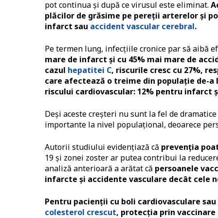
pot continua și după ce virusul este eliminat.
A
plăcilor de grăsime pe pereții arterelor și p
infarct sau
accident vascular cerebral
.
Pe termen lung, infecțiile cronice par să aibă e
mare de infarct și cu 45% mai mare de accid
cazul
hepatitei C
, riscurile cresc cu 27%, re
care afectează o treime din populație de-a l
riscului cardiovascular: 12% pentru infarct 
Deși aceste creșteri nu sunt la fel de dramatice
importante la nivel populațional, deoarece per
Autorii studiului evidențiază că
prevenția poa
19 și zonei zoster ar putea contribui la reduc
analiză anterioară a arătat că
persoanele vacc
infarcte și accidente vasculare decât cele 
Pentru pacienții cu boli cardiovasculare sau 
colesterol crescut
, protecția prin vaccinar