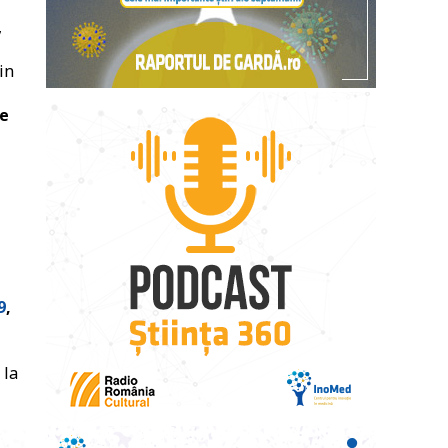
,
in
pe
9
,
 la