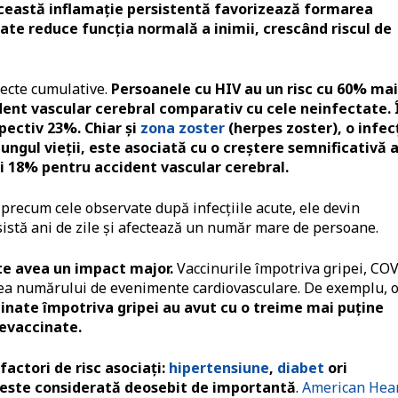
ceastă inflamație persistentă favorizează formarea
oate reduce funcția normală a inimii, crescând riscul de
fecte cumulative.
Persoanele cu HIV au un risc cu 60% mai
ent vascular cerebral comparativ cu cele neinfectate. 
spectiv 23%. Chiar și
zona zoster
(herpes zoster), o infec
ungul vieții, este asociată cu o creștere semnificativă 
și 18% pentru accident vascular cerebral.
 precum cele observate după infecțiile acute, ele devin
sistă ani de zile și afectează un număr mare de persoane.
te avea un impact major.
Vaccinurile împotriva gripei, CO
erea numărului de evenimente cardiovasculare. De exemplu, 
inate împotriva gripei au avut cu o treime mai puține
nevaccinate.
factori de risc asociați:
hipertensiune
,
diabet
ori
e este considerată deosebit de importantă
.
American Hea