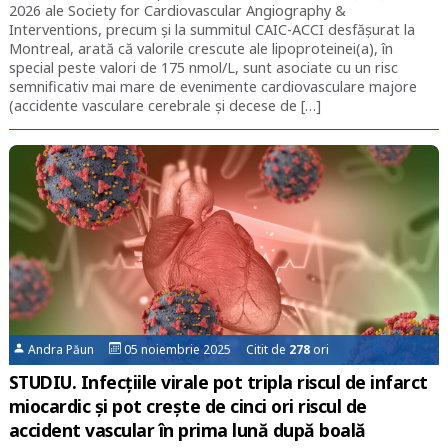
2026 ale Society for Cardiovascular Angiography &
Interventions, precum și la summitul CAIC-ACCI desfășurat la
Montreal, arată că valorile crescute ale lipoproteinei(a), în
special peste valori de 175 nmol/L, sunt asociate cu un risc
semnificativ mai mare de evenimente cardiovasculare majore
(accidente vasculare cerebrale și decese de […]
Andra Păun
05 noiembrie 2025 Citit de
278
ori
STUDIU. Infecțiile virale pot tripla riscul de infarct
miocardic și pot crește de cinci ori riscul de
accident vascular în prima lună după boală