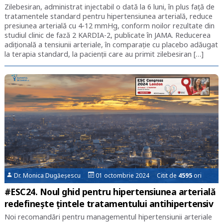
Zilebesiran, administrat injectabil o dată la 6 luni, în plus faţă de
tratamentele standard pentru hipertensiunea arterială, reduce
presiunea arterială cu 4-12 mmHg, conform noilor rezultate din
studiul clinic de fază 2 KARDIA-2, publicate în JAMA. Reducerea
adiţională a tensiunii arteriale, în comparaţie cu placebo adăugat
la terapia standard, la pacienţii care au primit zilebesiran […]
Dr. Monica Dugăeșescu
01 octombrie 2024 Citit de
4595
ori
#ESC24. Noul ghid pentru hipertensiunea arterială
redefineşte ţintele tratamentului antihipertensiv
Noi recomandări pentru managementul hipertensiunii arteriale