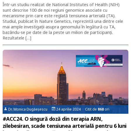
Într-un studiu realizat de National Institutes of Health (NIH)
sunt descrise 100 de noi regiuni genomice asociate cu
mecanisme prin care este reglată tensiunea arterială (TA).
Studiul, publicat în Nature Genetics, reprezintă una dintre cele
mai ample investigații asupra genomului în legătură cu TA,
bazându-se pe date de la peste un milion de participanți.
Rezultatele […]
Dr. Monica Dugăeșescu
24 aprilie 2024 Citit de
868
ori
#ACC24. O singură doză din terapia ARN,
zilebesiran, scade tensiunea arterială pentru 6 luni