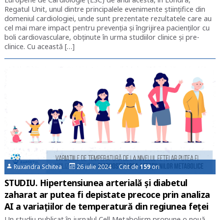
Regatul Unit, unul dintre principalele evenimente ştiinţifice din
domeniul cardiologiei, unde sunt prezentate rezultatele care au
cel mai mare impact pentru prevenţia şi îngrijirea pacienţilor cu
boli cardiovasculare, obţinute în urma studiilor clinice şi pre-
clinice. Cu această […]
Ruxandra Schitea
26 iulie 2024 Citit de
159
ori
STUDIU. Hipertensiunea arterială și diabetul
zaharat ar putea fi depistate precoce prin analiza
AI a variațiilor de temperatură din regiunea feței
Un studiu publicat în jurnalul Cell Metabolism propune o nouă