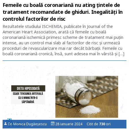
Femeile cu boală coronariană nu ating țintele de
tratament recomandate de ghiduri. Inegalități în
controlul factorilor de risc
Rezultatele studiului ISCHEMIA, publicate în Journal of the
American Heart Association, arată că femeile cu boală
coronariană ischemică primesc scheme de tratament mai puţin
intense, au un control mai slab al factorilor de risc şi urmează
proceduri de revascularizare mai rar decât bărbaţii. Femeile cu
boală coronariană cronică, însă, sunt adesea mai în vârstă şi […]
Dr. Monica Dugăeșescu
28 ianuarie 2024 Citit de
730
ori