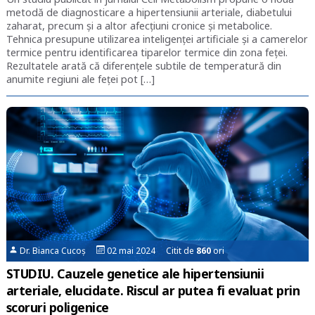
metodă de diagnosticare a hipertensiunii arteriale, diabetului
zaharat, precum și a altor afecțiuni cronice și metabolice.
Tehnica presupune utilizarea inteligenței artificiale și a camerelor
termice pentru identificarea tiparelor termice din zona feței.
Rezultatele arată că diferențele subtile de temperatură din
anumite regiuni ale feței pot […]
Dr. Bianca Cucoș
02 mai 2024 Citit de
860
ori
STUDIU. Cauzele genetice ale hipertensiunii
arteriale, elucidate. Riscul ar putea fi evaluat prin
scoruri poligenice