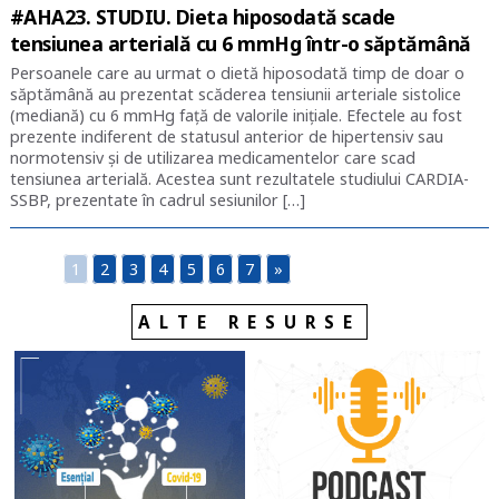
#AHA23. STUDIU. Dieta hiposodată scade
tensiunea arterială cu 6 mmHg într-o săptămână
Persoanele care au urmat o dietă hiposodată timp de doar o
săptămână au prezentat scăderea tensiunii arteriale sistolice
(mediană) cu 6 mmHg față de valorile inițiale. Efectele au fost
prezente indiferent de statusul anterior de hipertensiv sau
normotensiv și de utilizarea medicamentelor care scad
tensiunea arterială. Acestea sunt rezultatele studiului CARDIA-
SSBP, prezentate în cadrul sesiunilor […]
1
2
3
4
5
6
7
»
ALTE RESURSE