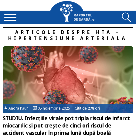
ARTICOLE DESPRE HTA –
HIPERTENSIUNE ARTERIALA
Andra Păun
05 noiembrie 2025 Citit de
278
ori
STUDIU. Infecțiile virale pot tripla riscul de infarct
miocardic și pot crește de cinci ori riscul de
accident vascular în prima lună după boală