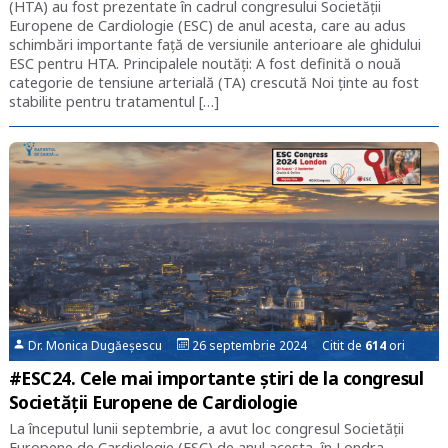
(HTA) au fost prezentate în cadrul congresului Societăţii
Europene de Cardiologie (ESC) de anul acesta, care au adus
schimbări importante faţă de versiunile anterioare ale ghidului
ESC pentru HTA. Principalele noutăţi: A fost definită o nouă
categorie de tensiune arterială (TA) crescută Noi ţinte au fost
stabilite pentru tratamentul […]
Dr. Monica Dugăeșescu
26 septembrie 2024 Citit de
614
ori
#ESC24. Cele mai importante știri de la congresul
Societăţii Europene de Cardiologie
La începutul lunii septembrie, a avut loc congresul Societăţii
Europene de Cardiologie (ESC) de anul acesta, în Londra,