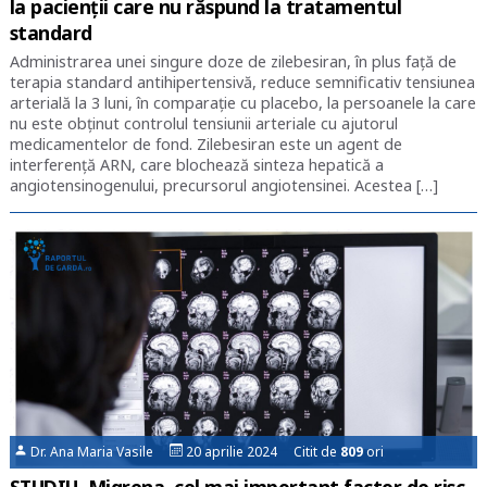
la pacienții care nu răspund la tratamentul
standard
Administrarea unei singure doze de zilebesiran, în plus faţă de
terapia standard antihipertensivă, reduce semnificativ tensiunea
arterială la 3 luni, în comparație cu placebo, la persoanele la care
nu este obţinut controlul tensiunii arteriale cu ajutorul
medicamentelor de fond. Zilebesiran este un agent de
interferență ARN, care blochează sinteza hepatică a
angiotensinogenului, precursorul angiotensinei. Acestea […]
Dr. Ana Maria Vasile
20 aprilie 2024 Citit de
809
ori
STUDIU. Migrena, cel mai important factor de risc