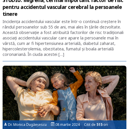
pentru accidentul vascular cerebral la persoanele
tinere
Incidența accidentului vascular este într-o continuă creștere în
rândul persoanelor sub 55 de ani, mai ales în țările dezvoltate.
Această observație a fost atribuită factorilor de risc tradiționali
asociați accidentului vascular care apare la persoanele mai în
vârstă, cum ar fi hipertensiunea arterială, diabetul zaharat,
hipercolesterolemia, obezitatea, fumatul și boala arterială
coronariană. În ciuda acestei […]
Dr. Monica Dugăeșescu
08 martie 2024 Citit de
515
ori