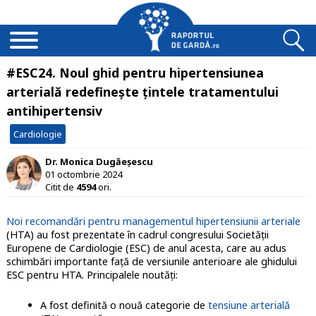
#ESC24. Noul ghid pentru hipertensiunea
arterială redefineşte ţintele tratamentului
antihipertensiv
Cardiologie
Dr. Monica Dugăeșescu
01 octombrie 2024
Citit de
4594
ori.
Noi recomandări pentru managementul hipertensiunii arteriale
(HTA) au fost prezentate în cadrul congresului Societăţii
Europene de Cardiologie (ESC) de anul acesta, care au adus
schimbări importante faţă de versiunile anterioare ale ghidului
ESC pentru HTA. Principalele noutăţi:
A fost definită o nouă categorie de
tensiune arterială