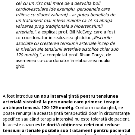
cei cu un risc mai mare de a dezvolta boli
cardiovasculare (de exemplu, persoanele care
trăiesc cu diabet zaharat) – ar putea beneficia de
un tratament mai intens înainte ca TA să atingă
valoarea prag tradițională a hipertensiunii
arteriale.”
, a explicat prof. Bill McEvoy, care a fost
co-coordonator în realizarea ghidului.
„Riscurile
asociate cu creșterea tensiunii arteriale încep de
la niveluri ale tensiunii arteriale sistolice chiar sub
120 mmHg.”
, a completat prof. Rhian Touyz, de
asemenea co-coordonator în elaborarea noului
ghid.
A fost introdus
un nou interval ţintă pentru tensiunea
arterială sistolică la persoanele care primesc terapie
antihipertensivă: 120-129 mmHg
. Conform noului ghid, se
poate renunţa la această ţintă terapeutică doar în circumstanţe
specifice sau când terapia intensivă nu este tolerată de pacient.
În aceste cazuri
este dorită obţinerea celei mai reduse
tensiuni arteriale posibile sub tratament pentru pacientul