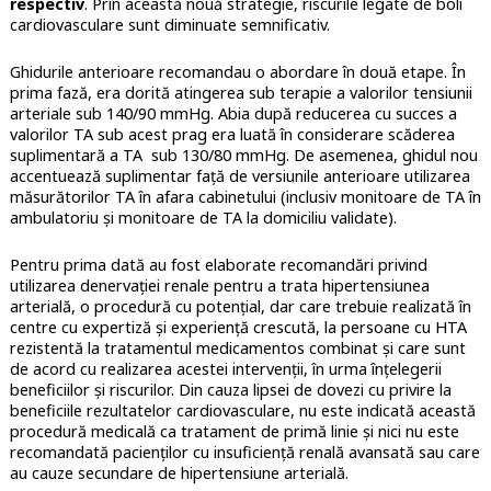
respectiv
. Prin această nouă strategie, riscurile legate de boli
cardiovasculare sunt diminuate semnificativ.
Ghidurile anterioare recomandau o abordare în două etape. În
prima fază, era dorită atingerea sub terapie a valorilor tensiunii
arteriale sub 140/90 mmHg. Abia după reducerea cu succes a
valorilor TA sub acest prag era luată în considerare scăderea
suplimentară a TA sub 130/80 mmHg. De asemenea, ghidul nou
accentuează suplimentar faţă de versiunile anterioare utilizarea
măsurătorilor TA în afara cabinetului (inclusiv monitoare de TA în
ambulatoriu și monitoare de TA la domiciliu validate).
Pentru prima dată au fost elaborate recomandări privind
utilizarea denervației renale pentru a trata hipertensiunea
arterială, o procedură cu potenţial, dar care trebuie realizată în
centre cu expertiză şi experienţă crescută, la persoane cu HTA
rezistentă la tratamentul medicamentos combinat şi care sunt
de acord cu realizarea acestei intervenţii, în urma înţelegerii
beneficiilor şi riscurilor. Din cauza lipsei de dovezi cu privire la
beneficiile rezultatelor cardiovasculare, nu este indicată această
procedură medicală ca tratament de primă linie și nici nu este
recomandată pacienților cu insuficiență renală avansată sau care
au cauze secundare de hipertensiune arterială.