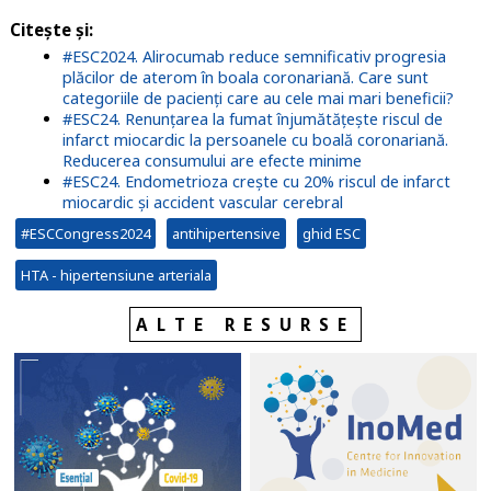
Citeşte şi
:
#ESC2024. Alirocumab reduce semnificativ progresia
plăcilor de aterom în boala coronariană. Care sunt
categoriile de pacienți care au cele mai mari beneficii?
#ESC24. Renunțarea la fumat înjumătățește riscul de
infarct miocardic la persoanele cu boală coronariană.
Reducerea consumului are efecte minime
#ESC24. Endometrioza crește cu 20% riscul de infarct
miocardic şi accident vascular cerebral
#ESCCongress2024
antihipertensive
ghid ESC
HTA - hipertensiune arteriala
ALTE RESURSE