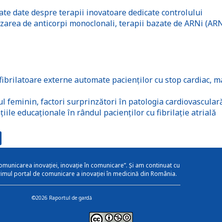
te date despre terapii inovatoare dedicate controlului
lizarea de anticorpi monoclonali, terapii bazate de ARNi (AR
ibrilatoare externe automate pacienților cu stop cardiac, m
 feminin, factori surprinzători în patologia cardiovascular
ile educaționale în rândul pacienților cu fibrilație atrială
omunicarea inovației, inovație în comunicare”. Și am continuat cu
rimul portal de comunicare a inovației în medicină din România.
©2026 Raportul de gardă