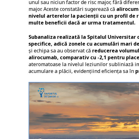
unul sau niciun factor de risc major, fără difere
major. Aceste constatări sugerează că
alirocuma
nivelul arterelor la pacienții cu un profil d
multe beneficii dacă ar urma tratamentul.
Subanaliza realizată la Spitalul Universitar 
specifice, adică zonele cu acumulări mari d
și echipa sa au observat că
reducerea volumului
alirocumab, comparativ cu -2,1 pentru plac
ateromatoase la nivelul leziunilor subliniază i
acumulare a plăcii, evidențiind eficiența sa în
p