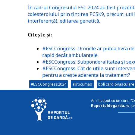
În cadrul Congresului ESC 2024 au fost prezenta
colesterolului prin țintirea PCSK9, precum: uti
interferență), editarea genetică.
Citește și:
#ESCCongress. Dronele ar putea livra def
rapid decât ambulanțele
#ESCCongress: Subponderalitatea și sexul
#ESCCongress. Cât de utile sunt intervenți
pentru a crește aderența la tratament?
#ESCCongress2024
alirocumab
boli cardiovasculare
Am început cu un curs, “C
Raportuldegarda.ro
, p