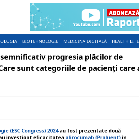
OLOGIA
BIOTEHNOLOGIE
MEDICINA DIGITALĂ
HEALTH LIT
emnificativ progresia plăcilor de
are sunt categoriile de pacienți care
ogie (ESC Congress) 2024
au fost prezentate două
 au investigat eficacitatea
alirocumab (Praluent)
în