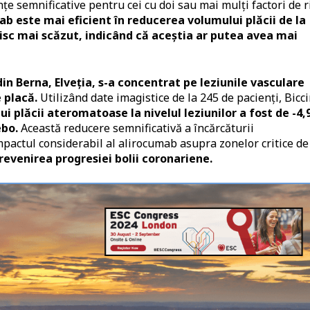
nțe semnificative pentru cei cu doi sau mai mulți factori de r
b este mai eficient în reducerea volumului plăcii de la
e risc mai scăzut, indicând că aceștia ar putea avea mai
din Berna, Elveția, s-a concentrat pe leziunile vasculare
e placă.
Utilizând date imagistice de la 245 de pacienți, Bicci
 plăcii ateromatoase la nivelul leziunilor a fost de -4,
ebo.
Această reducere semnificativă a încărcăturii
mpactul considerabil al alirocumab asupra zonelor critice de
revenirea progresiei bolii coronariene.