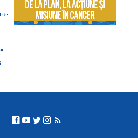
N de
ai
ă