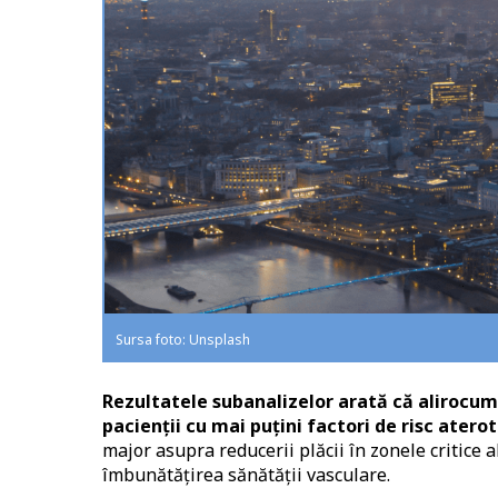
Sursa foto: Unsplash
Rezultatele subanalizelor arată că alirocum
pacienții cu mai puțini factori de risc atero
major asupra reducerii plăcii în zonele critice 
îmbunătățirea sănătății vasculare.