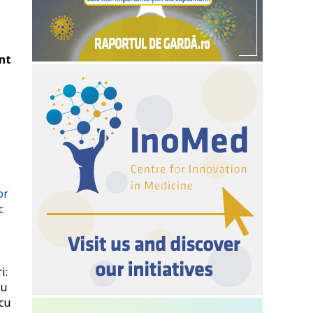
a
nt
or
c
i:
au
 cu