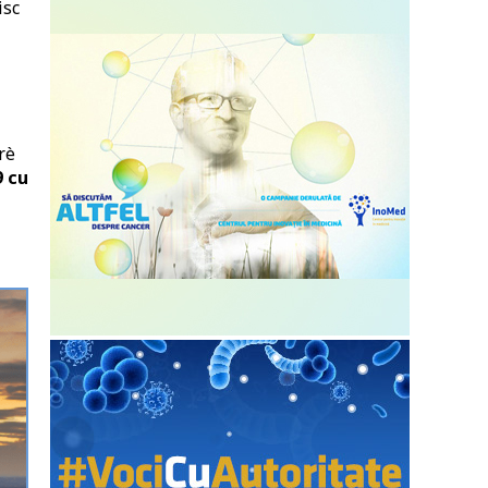
isc
rè
9 cu