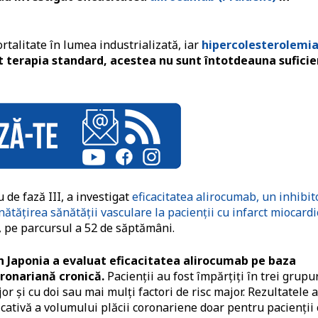
rtalitate în lumea industrializată, iar
hipercolesterolemi
 terapia standard, acestea nu sunt întotdeauna suficie
e fază III, a investigat
eficacitatea alirocumab, un inhibit
ătățirea sănătății vasculare la pacienții cu infarct miocardi
, pe parcursul a 52 de săptămâni.
in Japonia a evaluat eficacitatea alirocumab pe baza
oronariană cronică.
Pacienții au fost împărțiți în trei grupur
jor și cu doi sau mai mulți factori de risc major. Rezultatele 
icativă a volumului plăcii coronariene doar pentru pacienții