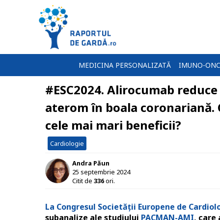
MEDICINA PERSONALIZATĂ
IMUNO-ONC
#ESC2024. Alirocumab reduce s
aterom în boala coronariană. C
cele mai mari beneficii?
Cardiologie
Andra Păun
25 septembrie 2024
Citit de
336
ori.
La Congresul Societății Europene de Cardiol
subanalize ale studiului
PACMAN-AMI
, care