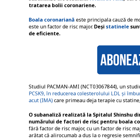
tratarea bolii coronariene.
Boala coronariană
este principala cauză de mo
este un factor de risc major.
Deși
statinele
sunt
de eficiente.
Studiul PACMAN-AMI (NCT03067844), un studiu d
PCSK9, în reducerea colesterolului LDL și îmbun
acut (IMA)
care primeau deja terapie cu statine
O subanaliză realizată la Spitalul Shinshu d
numărului de factori de risc pentru boala c
fără factor de risc major, cu un factor de risc ma
arătat că alirocumab a dus la o regresie semnif