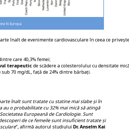
ine în Europa
oarte înalt de evenimente cardiovasculare în ceea ce priveșt
 dintre care 40,3% femei;
vul terapeutic
de scădere a colesterolului cu densitate mic
) sub 70 mg/dL, față de 24% dintre bărbați.
rte înalt sunt tratate cu statine mai slabe și în
a au o probabilitate cu 32% mai mică să atingă
 Societatea Europeană de Cardiologie. Sunt
escoperi de ce femeile sunt insuficient tratate și
asculare
”, afirmă autorul studiului
Dr. Anselm Kai