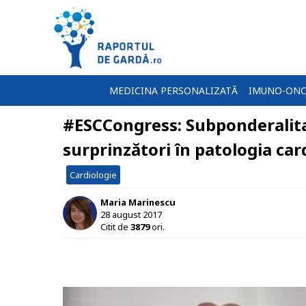
MEDICINA PERSONALIZATĂ
IMUNO-ONC
#ESCCongress: Subponderalitat
surprinzători în patologia ca
Cardiologie
Maria Marinescu
28 august 2017
Citit de
3879
ori.