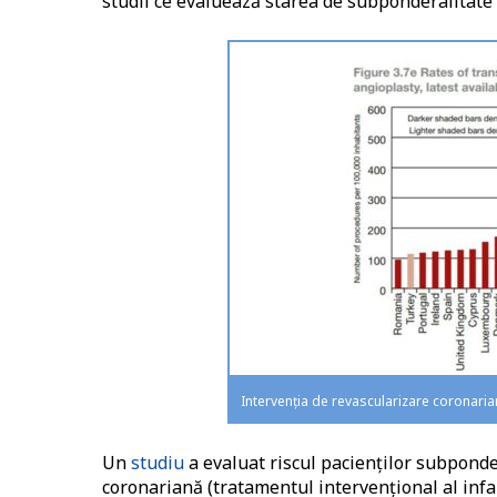
studii ce evaluează starea de subponderalitate ș
Intervenția de revascularizare coronari
Un
studiu
a evaluat riscul pacienților subpond
coronariană (tratamentul intervențional al infar