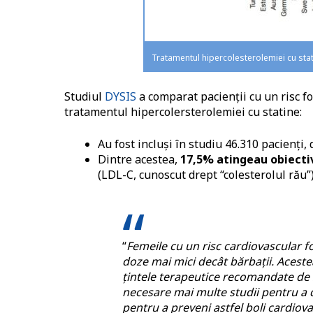
Tratamentul hipercolesterolemiei cu stat
Studiul
DYSIS
a comparat pacienții cu un risc f
tratamentul hipercolersterolemiei cu statine:
Au fost incluși în studiu 46.310 pacienți,
Dintre acestea,
17,5% atingeau obiecti
(LDL-C, cunoscut drept “colesterolul rău”
“
Femeile cu un risc cardiovascular foa
doze mai mici decât bărbații. Aceste
țintele terapeutice recomandate de
necesare mai multe studii pentru a d
pentru a preveni astfel boli cardiov