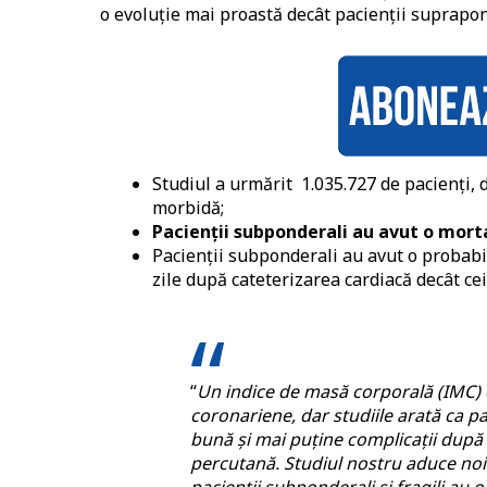
o evoluție mai proastă decât pacienții suprapon
Studiul a urmărit 1.035.727 de pacienți, 
morbidă;
Pacienții subponderali au avut o mort
Pacienții subponderali au avut o probabil
zile după cateterizarea cardiacă decât ce
“
Un indice de masă corporală (IMC) c
coronariene, dar studiile arată ca pa
bună și mai puține complicații după
percutană. Studiul nostru aduce noi d
pacienții subponderali și fragili au 