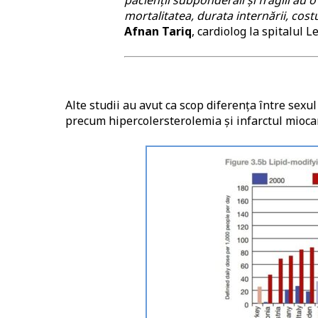
mortalitatea, durata internării, cost
Afnan Tariq
, cardiolog la spitalul 
Alte studii au avut ca scop diferența între sexu
precum hipercolersterolemia și infarctul miocar