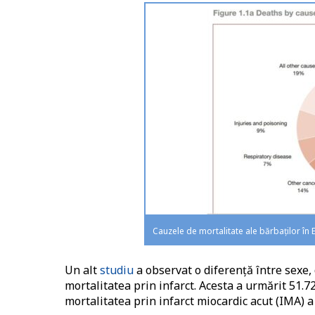
Cauzele de mortalitate ale bărbaților în
Un alt
studiu
a observat o diferență între sexe, 
mortalitatea prin infarct. Acesta a urmărit 51.72
mortalitatea prin infarct miocardic acut (IMA) a 