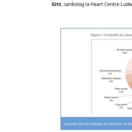
Gitt
, cardiolog la Heart Centre Lud
Cauzele de mortalitate ale femeilor în E