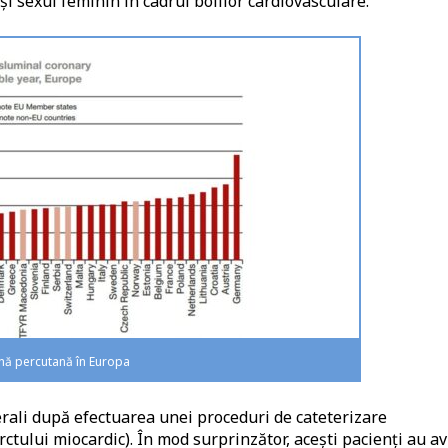
i sexul feminin în cadrul bolilor cardiovasculare.
ană percutană în Europa
erali după efectuarea unei proceduri de cateterizare
ctului miocardic). În mod surprinzător, acești pacienți au a