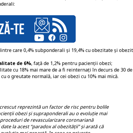
derali:
dintre care 0,4% subponderali și 19,4% cu obezitate și obezi
alitate de 6%
, față de 1,2% pentru pacienții obezi;
itate cu 18% mai mare de a fi reinternați în decurs de 30 de
i cu o greutate normală, iar cei obezi cu 10% mai mică.
rescut reprezintă un factor de risc pentru bolile
cienții obezi și supraponderali au o evoluție mai
 proceduri de revascularizare coronariană
ate la acest “paradox al obezității” și arată că
o evoluție mai proastă, în ceea ce privește