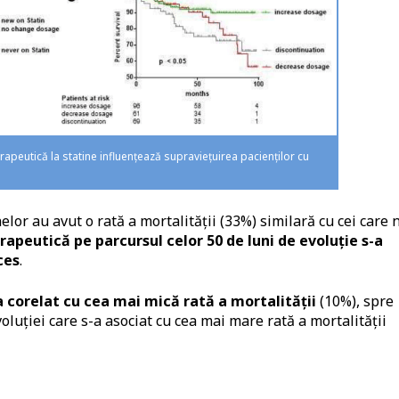
rapeutică la statine influențează supraviețuirea pacienților cu
elor au avut o rată a mortalității (33%) similară cu cei care 
apeutică pe parcursul celor 50 de luni de evoluție s-a
ces
.
 corelat cu cea mai mică rată a mortalității
(10%), spre
luției care s-a asociat cu cea mai mare rată a mortalității