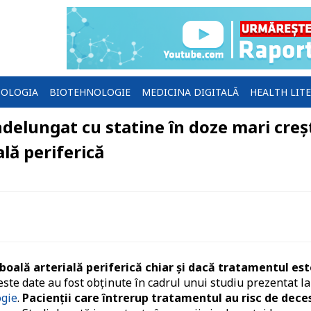
OLOGIA
BIOTEHNOLOGIE
MEDICINA DIGITALĂ
HEALTH LIT
delungat cu statine în doze mari creș
ală periferică
boală arterială periferică chiar și dacă tratamentul est
ste date au fost obținute în cadrul unui studiu prezentat la
ogie
.
Pacienții care întrerup tratamentul au risc de dece