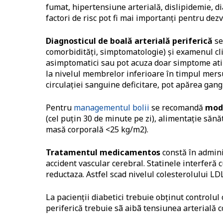
fumat, hipertensiune arterială, dislipidemie, d
factori de risc pot fi mai importanți pentru dezv
Diagnosticul de boală arterială periferică
se
comorbidități, simptomatologie) și examenul clin
asimptomatici sau pot acuza doar simptome atip
la nivelul membrelor inferioare în timpul mersu
circulației sanguine deficitare, pot apărea gangr
Pentru
managementul bolii
se recomandă
modi
(cel puțin 30 de minute pe zi), alimentație săn
masă corporală <25 kg/m2).
Tratamentul medicamentos
constă în admin
accident vascular cerebral. Statinele interferă
reductaza. Astfel scad nivelul colesterolului LD
La pacienții diabetici trebuie obținut controlul 
periferică trebuie sã aibã tensiunea arterială c