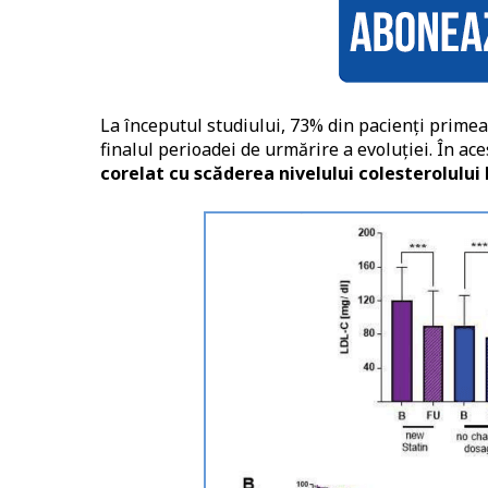
La începutul studiului, 73% din pacienți prime
finalul perioadei de urmărire a evoluției. În ac
corelat cu scăderea nivelului colesterolului