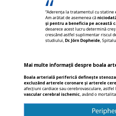
“Aderența la tratamentul cu statine 
Am arătat de asemenea că
niciodat
și pentru a beneficia pe această c
deoarece acest lucru determină creșt
crescând astfel suplimentar riscul de
studiului,
Dr. Jörn Dopheide
, Spital
Mai multe informații despre boala arte
Boala arterială periferică definește stenoza
excluzând arterele coronare şi arterele cer
afecțiuni cardiace sau cerebrovasculare, astfel
vascular cerebral ischemic
, având o mortalita