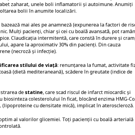
iabet zaharat, unele boli inflamatorii și autoimune. Anumiți
oltarea bolii în anumite localizări.
 bazează mai ales pe anamneză (expunerea la factori de ris
ic. Mulți pacienți, chiar și cei cu boalã avansatã, pot ramâ
ice. Claudicația intermitentă, care constă în durere și cra
lui, apare la aproximativ 30% din pacienți. Din cauza
ene (necroză și infecție).
ficarea stilului de viață
: renunțarea la fumat, activitate fi
ătoasă (dietă mediteraneană), scădere în greutate (indice de
istrarea de
statine
, care scad riscul de infarct miocardic și
 cu biosinteza colesterolului în ficat, blocând enzima HMG-C
L (lipoproteine cu densitate mică), implicat în ateroscleroză.
optim al valorilor glicemiei. Toți pacienții cu boală arterială
ontrolată.