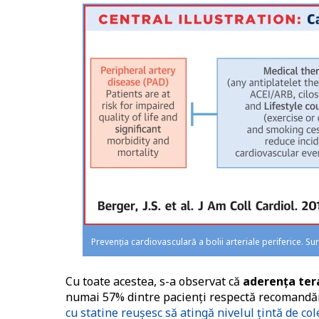
Prevenția cardiovasculară a bolii arteriale periferice. Su
Cu toate acestea, s-a observat că
aderența ter
numai 57% dintre pacienți respectă recomandăr
cu statine reușesc să atingă nivelul țintă de co