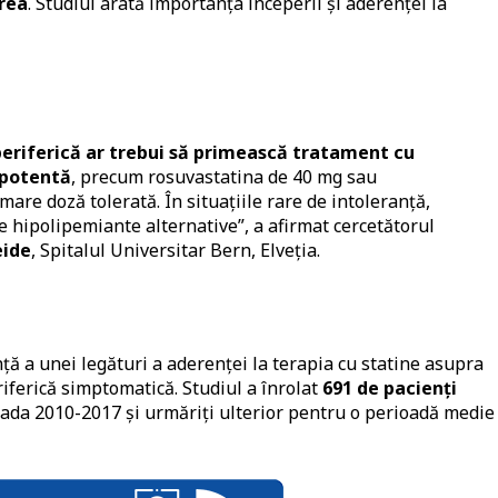
area
. Studiul arată importanța începerii și aderenței la
 periferică ar trebui să primească tratament cu
 potentă
, precum rosuvastatina de 40 mg sau
are doză tolerată. În situațiile rare de intoleranță,
e hipolipemiante alternative”, a afirmat cercetătorul
eide
, Spitalul Universitar Bern, Elveția.
ță a unei legături a aderenței la terapia cu statine asupra
riferică simptomatică. Studiul a înrolat
691 de pacienți
oada 2010-2017 și urmăriți ulterior pentru o perioadă medie