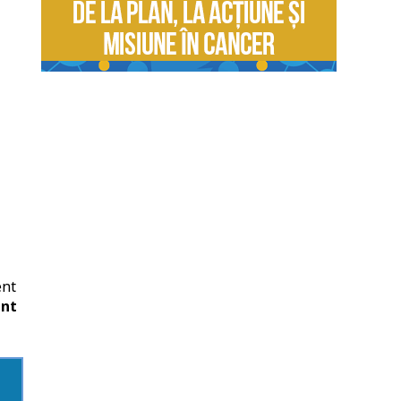
ent
ent