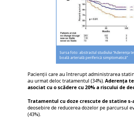
Sursa foto: abstractul studiului “Aderența te
boală arterială periferică simptomatică”
Pacienții care au întrerupt administrarea statin
au urmat deloc tratamentul (34%).
Aderența ter
asociat cu o scădere cu 20% a riscului de de
Tratamentul cu doze crescute de statine s-a
deosebire de reducerea dozelor pe parcursul evo
(43%).