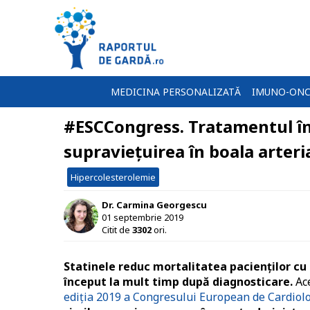
MEDICINA PERSONALIZATĂ
IMUNO-ONC
#ESCCongress. Tratamentul în
supraviețuirea în boala arteri
Hipercolesterolemie
Dr. Carmina Georgescu
01 septembrie 2019
Citit de
3302
ori.
Statinele reduc mortalitatea pacienților cu 
început la mult timp după diagnosticare.
Ace
ediția 2019 a Congresului European de Cardiol