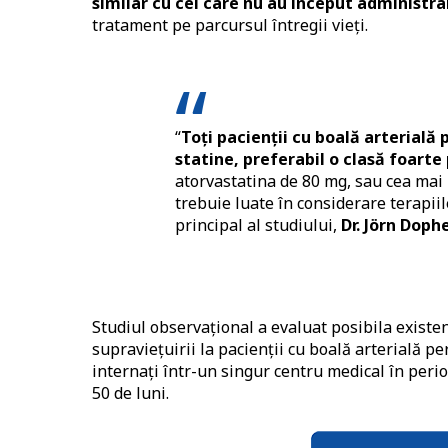
similar cu cei care nu au început administr
tratament pe parcursul întregii vieți.
“
Toți pacienții cu boală arterială
statine, preferabil o clasă foarte
atorvastatina de 80 mg, sau cea mai m
trebuie luate în considerare terapiil
principal al studiului,
Dr. Jörn Doph
Studiul observațional a evaluat posibila existen
supraviețuirii la pacienții cu boală arterială pe
internați într-un singur centru medical în peri
50 de luni.