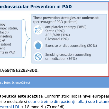
rsa foto: ScienceDirect
apeutică este scăzută
. Conform studiilor, la nivel europea
ile medicale și
doar o treime din pacienții aflați sub tratam
lesterol LDL
< 1.8 mmol/L (70 mg/ dl).