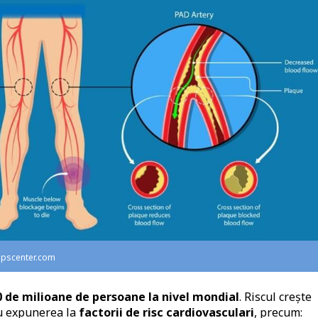
mipscenter.com
 de milioane de persoane la nivel mondial
. Riscul crește
u expunerea la
factorii de risc cardiovasculari
, precum: