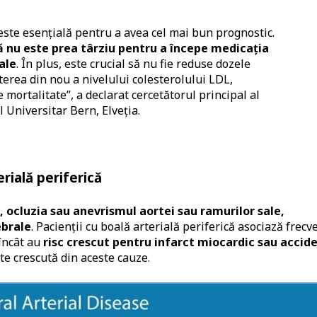
este esențială pentru a avea cel mai bun prognostic.
ă nu este prea târziu pentru a începe medicația
ale
. În plus, este crucial să nu fie reduse dozele
erea din nou a nivelului colesterolului LDL,
 mortalitate”, a declarat cercetătorul principal al
ul Universitar Bern, Elveția.
rială periferică
, ocluzia sau anevrismul aortei sau ramurilor sale,
ebrale
. Pacienții cu boală arterială periferică asociază frecv
 încât au
risc crescut pentru infarct miocardic sau accid
te crescută din aceste cauze.