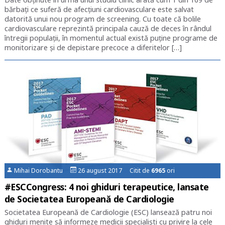
bărbați ce suferă de afecțiuni cardiovasculare este salvat
datorită unui nou program de screening. Cu toate că bolile
cardiovasculare reprezintă principala cauză de deces în rândul
întregii populații, în momentul actual există puține programe de
monitorizare și de depistare precoce a diferitelor […]
Mihai Dorobantu
26 august 2017 Citit de
6965
ori
#ESCCongress: 4 noi ghiduri terapeutice, lansate
de Societatea Europeană de Cardiologie
Societatea Europeană de Cardiologie (ESC) lansează patru noi
ghiduri menite să informeze medicii specialiști cu privire la cele