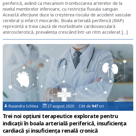
periferică, având ca mecanism trombozarea arterelor de la
nivelul membrelor inferioare, cu restricția fluxului sanguin.
Această afecțiune duce la creșterea riscului de accident vascular
cerebral și infarct miocardic. Boala arterială periferică (BAP)
reprezintă a treia cauză de morbiditate cardiovasculară
aterosclerotică, prevalența crescând într-un ritm accelerat […]
Ruxandra Schitea
27 august 2020 Citit de
947
ori
Trei noi opțiuni terapeutice explorate pentru
indicații în boala arterială periferică, insuficiența
cardiacă și insuficiența renală cronică