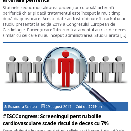
Statinele reduc mortalitatea pacienților cu boală arterială
periferică chiar și dacă tratamentul este început la mult timp
după diagnosticare. Aceste date au fost obținute în cadrul unui
studiu prezentat la ediția 2019 a Congresului European de
Cardiologie. Pacienții care întrerup tratamentul au risc de deces
similar cu cei care nu au început administrarea. Studiul arată […]
Ruxandra Schitea
29 august 2017 Citit de
2069
ori
#ESCCongress: Screeningul pentru bolile
cardiovasculare scade riscul de deces cu 7%
Date obținute în urma unui studiu clinic arată cum 1 din 169 de