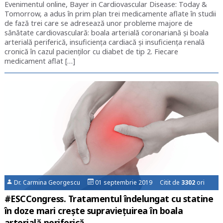
Evenimentul online, Bayer in Cardiovascular Disease: Today &
Tomorrow, a adus în prim plan trei medicamente aflate în studii
de fază trei care se adresează unor probleme majore de
sănătate cardiovasculară: boala arterială coronariană și boala
arterială periferică, insuficiența cardiacă și insuficiența renală
cronică în cazul pacienților cu diabet de tip 2. Fiecare
medicament aflat […]
Dr. Carmina Georgescu
01 septembrie 2019 Citit de
3302
ori
#ESCCongress. Tratamentul îndelungat cu statine
în doze mari crește supraviețuirea în boala
arterială periferică