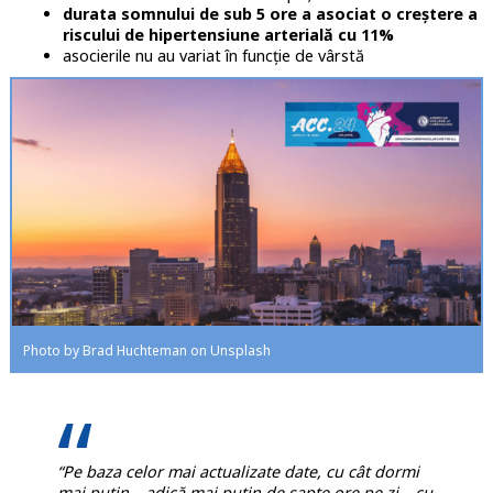
durata somnului de sub 5 ore a asociat o creștere a
riscului de hipertensiune arterială cu 11%
asocierile nu au variat în funcție de vârstă
Photo by Brad Huchteman on Unsplash
“Pe baza celor mai actualizate date, cu cât dormi
mai puțin – adică mai puțin de șapte ore pe zi – cu