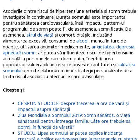
Asocierile dintre riscul de hipertensiune arterială și somn trebuie
investigate în continuare. Durata somnului este importantă
pentru sănătatea cardiovasculară, însă impactul pattern-ul
programului de somn poate fi, de asemenea, semnificativ. De
asemenea,
stilul de viață
și comorbiditățile, incluzând
alimentarea excesivă, consumul de
alcool
, munca în ture de
noapte, utilizarea anumitor medicamente,
anxietatea, depresia
,
apneea în somn
, ar putea să influențeze riscul de hipertensiune
arterială la persoanele care dorm puțin. Identificarea
populaţiilor vulnerabile în ceea ce priveşte cantitatea şi
calitatea
somnului
permite elaborarea unor strategii personalizate de a
limita riscul asociat cu afecţiunile cardiovasculare.
Citește și
:
CE SPUN STUDIILE: despre trecerea la ora de vară și
impactul asupra sănătății
Ziua Mondială a Somnului 2019: Somn sănătos, o viață
sănătoasă pentru întreaga familie. Câte ore trebuie să
dormi, în funcție de vârstă?
STUDIU. Lipsa somnului ar putea explica incidența
crescută a bolilor cardiovasculare la persoanele cu status