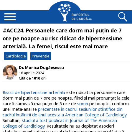
#ACC24. Persoanele care dorm mai puţin de 7
ore pe noapte au risc ridicat de hipertensiune
arterială. La femei, riscul este mai mare
Cardiologie
Prevenție
Dr. Monica Dugăeșescu
16 aprilie 2024
Citit de
1010
ori.
Riscul de hipertensiune arterială
este ridicat la persoanele care
dorm mai puţin de 7 ore pe noapte, fiind și mai pronunțat la cele
care însumează mai puţin de 5 ore de
somn
pe noapte, conform
unei meta-analize
prezentate în cadrul sesiunilor ştiinţifice din
cadrul întâlnirii de anul acesta a American College of Cardiology
.
Simultan,
studiul a fost publicat în Journal of The American
College of Cardiology
. Rezultatele nu au depistat asocieri
statistic semnificative cu riscul de hipertensiune arterială dacă