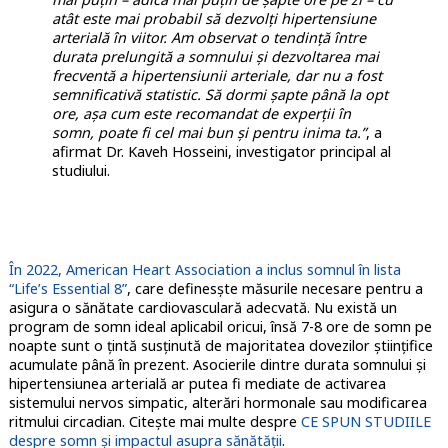
atât este mai probabil să dezvolți hipertensiune
arterială în viitor. Am observat o tendință între
durata prelungită a somnului și dezvoltarea mai
frecventă a hipertensiunii arteriale, dar nu a fost
semnificativă statistic. Să dormi șapte până la opt
ore, așa cum este recomandat de experții în
somn, poate fi cel mai bun și pentru inima ta.”
, a
afirmat Dr. Kaveh Hosseini, investigator principal al
studiului.
În 2022, American Heart Association a inclus somnul în lista
“Life’s Essential 8”
, care definesște măsurile necesare pentru a
asigura o sănătate cardiovasculară adecvată. Nu există un
program de somn ideal aplicabil oricui, însă 7-8 ore de somn pe
noapte sunt o ţintă susţinută de majoritatea dovezilor ştiinţifice
acumulate până în prezent. Asocierile dintre durata somnului şi
hipertensiunea arterială ar putea fi mediate de activarea
sistemului nervos simpatic, alterări hormonale sau modificarea
ritmului circadian. Citește mai multe despre
CE SPUN STUDIILE
despre somn și impactul asupra sănătății
.