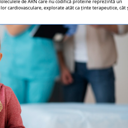
Moleculele de ARN care nu codifică proteine reprezintă un
or cardiovasculare, explorate atât ca ținte terapeutice, cât 