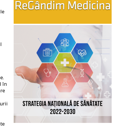
ile
l
e.
l în
are
urii
ate