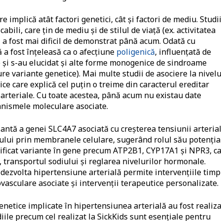
implică atât factori genetici, cât și factori de mediu. Studi
abili, care țin de mediu și de stilul de viață (ex. activitatea
ici a fost mai dificil de demonstrat până acum. Odată cu
 a fost înțeleasă ca o afecțiune
poligenică
, influențată de
e și s-au elucidat și alte forme monogenice de sindroame
re variante genetice). Mai multe studii de asociere la nivelu
ce care explică cel puțin o treime din caracterul ereditar
i arteriale. Cu toate acestea, până acum nu existau date
anismele moleculare asociate.
antă a genei SLC4A7 asociată cu creșterea tensiunii arterial
iului prin membranele celulare, sugerând rolul său potenția
entificat variante în gene precum ATP2B1, CYP17A1 și NPR3, c
e, transportul sodiului și reglarea nivelurilor hormonale.
dezvolta hipertensiune arterială permite intervențiile timp
ovasculare asociate și intervenții terapeutice personalizate.
netice implicate în hipertensiunea arterială au fost realiz
iile precum cel realizat la SickKids sunt esențiale pentru