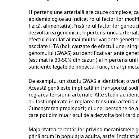
Hipertensiune arterială are cauze complexe, care 
epidemiologice au indicat rolul factorilor modific
fizică, alimentația), însă rolul factorilor genet
dezvoltarea genomicii, hipertensiunea arterială
efectul cumulat al mai multor variante genetic
asociate HTA (boli cauzate de efectul unei singu
genomului (GWAS) au identificat variante geneti
(estimat la 30-50% din cazuri) al hipertensiuni
suficiente legate de impactul funcțional și mec
De exemplu, un studiu GWAS a identificat o vari
Această genă este implicată în transportul sod
reglarea tensiunii arteriale. Alte studii au id
au fost implicate în reglarea tensiunii arterial
Cunoașterea predispoziției unei persoane de a 
care pot diminua riscul de a dezvolta boli cardi
Majoritatea cercetărilor privind mecanismele ge
până acum în populația adultă, astfel încât stud