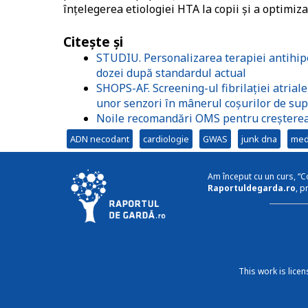
înțelegerea etiologiei HTA la copii și a optimiza
Citește și
STUDIU. Personalizarea terapiei antihipe
dozei după standardul actual
SHOPS-AF. Screening-ul fibrilației atrial
unor senzori în mânerul coșurilor de su
Noile recomandări OMS pentru creșterea 
ADN necodant
cardiologie
GWAS
junk dna
medi
Am început cu un curs, “C
Raportuldegarda.ro
, p
This work is lice