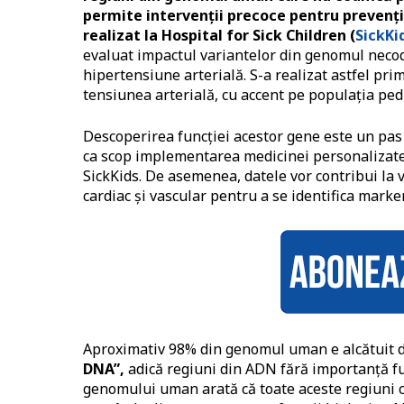
permite intervenții precoce pentru prevenți
realizat la Hospital for Sick Children (
SickKi
evaluat impactul variantelor din genomul necod
hipertensiune arterială. S-a realizat astfel pr
tensiunea arterială, cu accent pe populația ped
Descoperirea funcției acestor gene este un pas
ca scop implementarea medicinei personalizate î
SickKids. De asemenea, datele vor contribui la v
cardiac și vascular pentru a se identifica mark
Aproximativ 98% din genomul uman e alcătuit d
DNA”,
adică regiuni din ADN fără importanță fu
genomului uman arată că toate aceste regiuni c