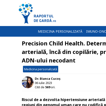
MEDICINA PERSONALIZATĂ
IMUNO-ONC
Precision Child Health. Deter
arterială, încă din copilărie, p
ADN-ului necodant
Medicina personalizată
Dr. Bianca Cucoș
06 iulie 2023
Citit de
569
ori.
Riscul de a dezvolta hipertensiune arterială 
regiuni din genomul uman care nu codifică p