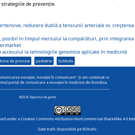
 strategiile de prevenție.
rtensive, reducere dublă a tensiunii arteriale vs. creșterea
e, posibil în timpul mersului la cumpărături, prin integrarea
permarket
accesului la tehnologiile genomice aplicate în medicină
cina de precizie
pediatrie
SickKids
omunicarea inovației, inovație în comunicare”. Și am continuat cu
rimul portal de comunicare a inovației în medicină din România.
©2026 Raportul de gardă
nsed under a
Creative Commons Attribution-NonCommercial-ShareAlike 4.0 Inte
Date trafic disponibile pe ROtrafic.