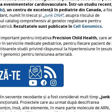
a evenimentelor cardiovasculare. Într-un studiu recent
ds
), un centru de excelență în pediatrie din Canada,
a fos
ant, numit în trecut și
„
junk DNA
”
, asupra riscului de
imul catalog comprehensiv al genelor reglatoare pentru
iatrică.
Rezultatele sunt publicate în
Cell Genomics
.
 important pentru inițiativa
Precision Child Health,
care a
n serviciile medicale pediatrice, pentru fiecare pacient de 
iitoarele studii privind răspunsul la hipertensiune în țesut
eri genomici pentru tensiunea arterială.
in secvențe necodante și a fost considerat mult timp
„junk
ncțională. Proiectele care au urmat după descifrarea
onțin, însă, alte elemente, în mare parte molecule de ARN,