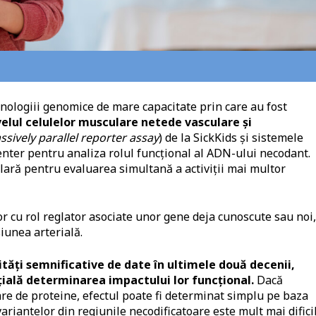
hnologiii genomice de mare capacitate prin care au fost
velul celulelor musculare netede vasculare și
ssively parallel reporter assay
) de la SickKids și sistemele
ter pentru analiza rolul funcțional al ADN-ului necodant.
ulară pentru evaluarea simultană a activiții mai multor
or cu rol reglator asociate unor gene deja cunoscute sau noi,
iunea arterială.
tăți semnificative de date în ultimele două decenii,
țială determinarea impactului lor funcțional.
Dacă
are de proteine, efectul poate fi determinat simplu pe baza
riantelor din regiunile necodificatoare este mult mai dificil