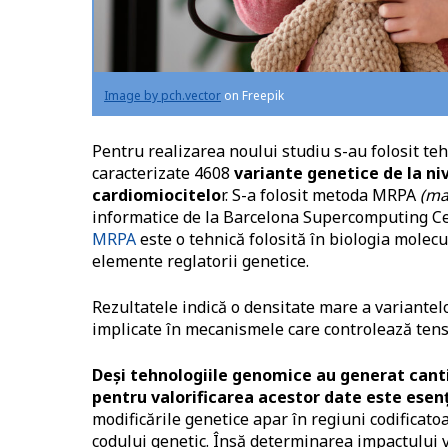
Image by pch.vector
on Freepik
Pentru realizarea noului studiu s-au folosit te
caracterizate 4608
variante genetice de la ni
cardiomiocitelo
r. S-a folosit metoda MRPA
(ma
informatice de la Barcelona Supercomputing Cen
MRPA
este o tehnică folosită în biologia molec
elemente reglatorii genetice.
Rezultatele indică o densitate mare a variantel
implicate în mecanismele care controlează tens
Deși tehnologiile genomice au generat canti
pentru valorificarea acestor date este esen
modificările genetice apar în regiuni codificato
codului genetic. Însă determinarea impactului va