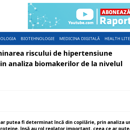
OLOGIA
BIOTEHNOLOGIE
MEDICINA DIGITALĂ
HEALTH LIT
minarea riscului de hipertensiune
rin analiza biomakerilor de la nivelul
ar putea fi determinat încă din copilărie, prin analiza u
roteine, însă au rol reglator important, ceea ce ar pute