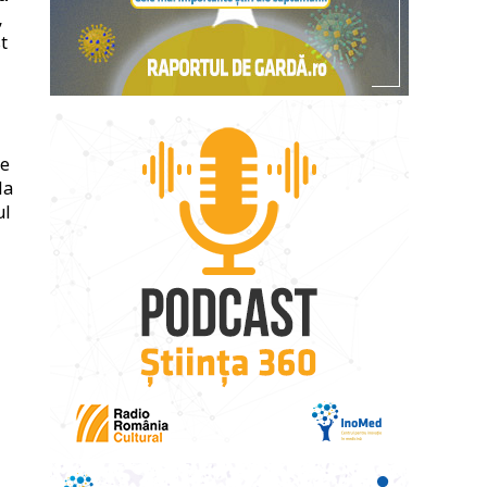
,
t
re
la
ul