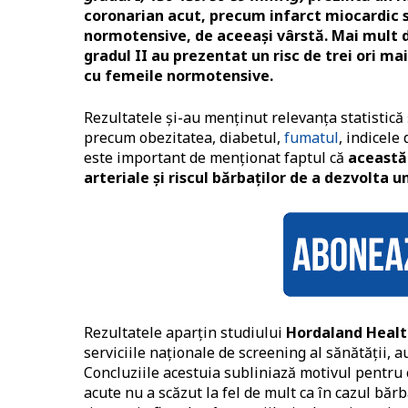
coronarian acut, precum infarct miocardic 
normotensive, de aceeași vârstă. Mai mult 
gradul II au prezentat un risc de trei ori m
cu femeile normotensive.
Rezultatele și-au menținut relevanța statistică ș
precum obezitatea, diabetul,
fumatul
, indicele
este important de menționat faptul că
această 
arteriale și riscul bărbaților de a dezvolta 
Rezultatele aparțin studiului
Hordaland Healt
serviciile naționale de screening al sănătății, a
Concluziile acestuia subliniază motivul pentru 
acute nu a scăzut la fel de mult ca în cazul băr