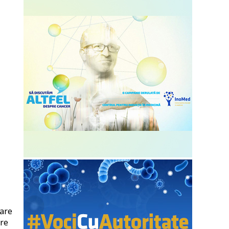
care
tre