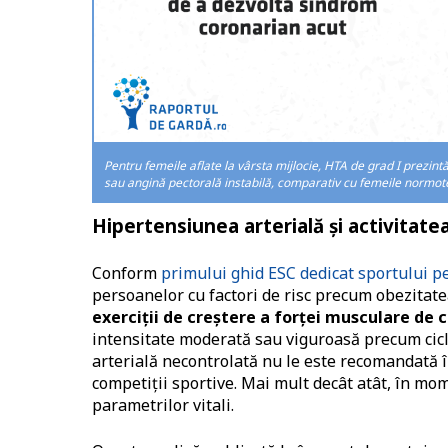
Pentru femeile aflate la vârsta mijlocie, HTA de grad I prezin
sau angină pectorală instabilă, comparativ cu femeile normote
Hipertensiunea arterială și activitatea
Conform
primului ghid ESC dedicat sportului pe
persoanelor cu factori de risc precum obezitat
exerciții de creștere a forței musculare de 
intensitate moderată sau viguroasă precum cicl
arterială necontrolată nu le este recomandată în
competiții sportive. Mai mult decât atât, în mom
parametrilor vitali.