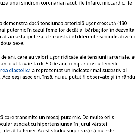
auza unui sindrom coronarian acut, fie infarct miocardic, fie
e a demonstra dacă tensiunea arterială ușor crescută (130-
i puternic în cazul femeilor decât al bărbaților, în dezvolt
mat această ipoteză, demonstrând diferențe semnificative î
e două sexe.
de ani, care au valori ușor ridicate ale tensiunii arteriale, a
an acut la vârsta de 50 de ani, comparativ cu femeile
ea diastolică
a reprezentat un indicator mai sugestiv al
 Aceleași asocieri, însă, nu au putut fi observate și în rându
ă care transmite un mesaj puternic. De multe ori s-
scular asociat cu hipertensiunea în jurul vârstei
ți decât la femei. Acest studiu sugerează că nu este