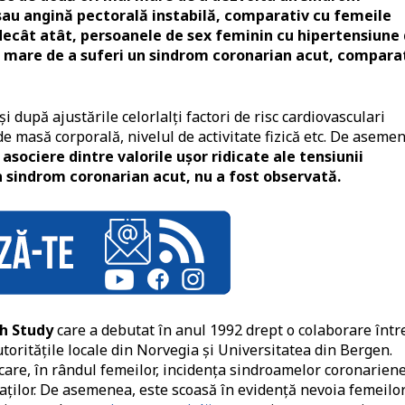
sau angină pectorală instabilă, comparativ cu femeile
decât atât, persoanele de sex feminin cu hipertensiune
ai mare de a suferi un sindrom coronarian acut, compara
i după ajustările celorlalți factori de risc cardiovasculari
 de masă corporală, nivelul de activitate fizică etc. De aseme
asociere dintre valorile ușor ridicate ale tensiunii
un sindrom coronarian acut, nu a fost observată.
h Study
care a debutat în anul 1992 drept o colaborare într
utoritățile locale din Norvegia și Universitatea din Bergen.
care, în rândul femeilor, incidența sindroamelor coronarien
baților. De asemenea, este scoasă în evidență nevoia femeilo