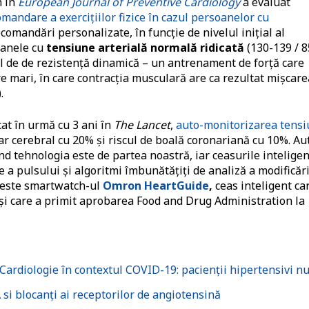
n în
European Journal of Preventive Cardiology
a evaluat
omandare a exercițiilor fizice în cazul persoanelor cu
ecomandări personalizate, în funcție de nivelul inițial al
oanele cu
tensiune arterială normală ridicată
(130-139 / 8
l de de rezistență dinamică – un antrenament de forță care
e mari, în care contracția musculară are ca rezultat mișcare
.
at în urmă cu 3 ani în
The Lancet
,
auto-monitorizarea tensi
ar cerebral cu 20% și riscul de boală coronariană cu 10%. Au
d tehnologia este de partea noastră, iar ceasurile intelige
 a pulsului și algoritmi îmbunătățiți de analiză a modificări
e este smartwatch-ul
Omron HeartGuide
,
ceas inteligent ca
și care a primit aprobarea Food and Drug Administration la
ardiologie în contextul COVID-19: pacienții hipertensivi n
si blocanți ai receptorilor de angiotensină