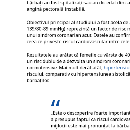
bărbați au fost spitalizați sau au decedat din c
angină pectorală instabilă.
Obiectivul principal al studiului a fost acela d
139/80-89 mmHg) reprezintă un factor de risc ma
unui sindrom coronarian acut. Datele au confir
ceea ce privește riscul cardiovascular între cel
Rezultatele au arătat că femeile cu vârsta de 40 
un risc dublu de a dezvolta un sindrom coronari
normotensive. Mai mult decât atât,
hipertensiun
riscului, comparativ cu hipertensiunea sistolică.
bărbaților.
„Este o descoperire foarte important
a presupus faptul că riscul cardiova
mijlocii este mai pronunțat la bărba