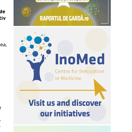
 de
tiv
nea,
e
e
r