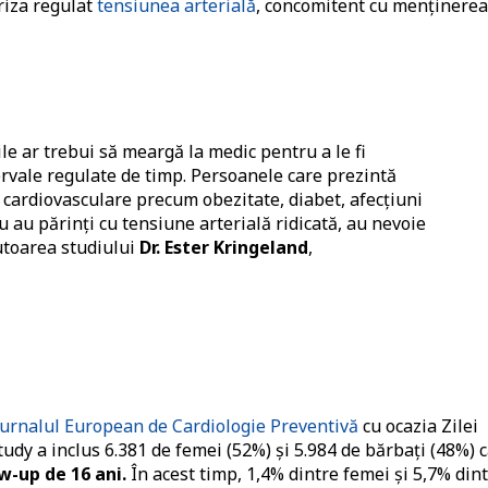
oriza regulat
tensiunea arterială
, concomitent cu menținerea
le ar trebui să meargă la medic pentru a le fi
rvale regulate de timp. Persoanele care prezintă
le cardiovasculare precum obezitate, diabet, afecțiuni
 au părinți cu tensiune arterială ridicată, au nevoie
utoarea studiului
Dr. Ester Kringeland
,
Jurnalul European de Cardiologie Preventivă
cu ocazia Zilei
dy a inclus 6.381 de femei (52%) și 5.984 de bărbați (48%) 
w-up de 16 ani.
În acest timp, 1,4% dintre femei și 5,7% din