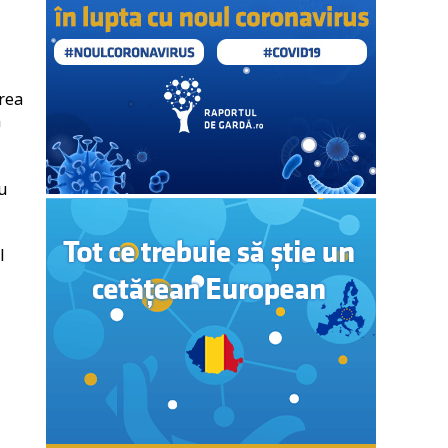
area
n
u
l