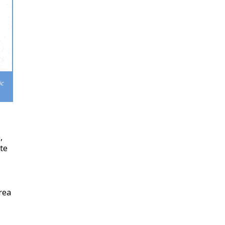
ic
,
te
area