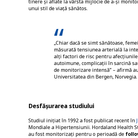
tinere și aflate la vârsta mijlocie de a-și monit
unui stil de viață sănătos.
„Chiar dacă se simt sănătoase, femei
măsurată tensiunea arterială la inte
alți factori de risc pentru afecțiuni
autoimune, complicații în sarcină sau
de monitorizare intensă” – afirmă a
Universitatea din Bergen, Norvegia.
Desfășurarea studiului
Studiul inițiat în 1992 a fost publicat recent în
Mondiale a Hipertensiunii. Hordaland Health Stu
au fost monitorizați pentru o perioadă de
follo