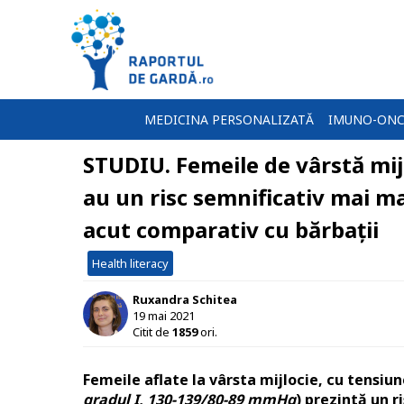
MEDICINA PERSONALIZATĂ
IMUNO-ONC
STUDIU. Femeile de vârstă mijl
au un risc semnificativ mai m
acut comparativ cu bărbații
Health literacy
Ruxandra Schitea
19 mai 2021
Citit de
1859
ori.
Femeile aflate la vârsta mijlocie, cu tensiun
gradul I, 130-139/80-89 mmHg
) prezintă un 