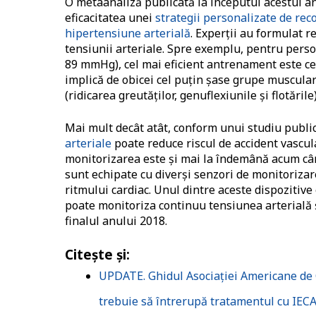
O metaanaliză publicată la începutul acestui a
eficacitatea unei
strategii personalizate de rec
hipertensiune arterială
. Experții au formulat r
tensiunii arteriale. Spre exemplu, pentru pers
89 mmHg), cel mai eficient antrenament este ce
implică de obicei cel puțin șase grupe muscular
(ridicarea greutăților, genuflexiunile și flotările)
Mai mult decât atât, conform unui studiu public
arteriale
poate reduce riscul de accident vascul
monitorizarea este și mai la îndemână acum cân
sunt echipate cu diverși senzori de monitorizare
ritmului cardiac. Unul dintre aceste dispozitiv
poate monitoriza continuu tensiunea arterială 
finalul anului 2018.
Citește și:
UPDATE. Ghidul Asociației Americane de C
trebuie să întrerupă tratamentul cu IECA 