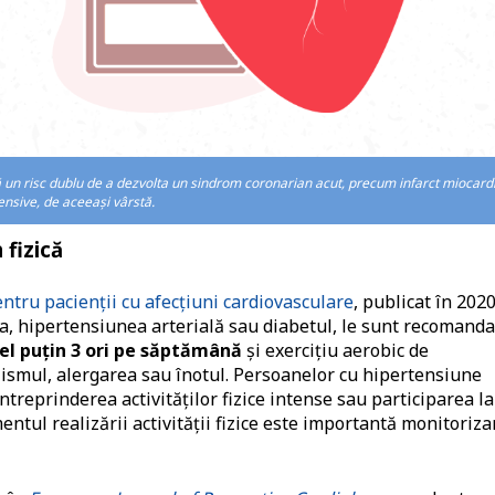
tă un risc dublu de a dezvolta un sindrom coronarian acut, precum infarct miocard
nsive, de aceeași vârstă.
 fizică
ntru pacienții cu afecțiuni cardiovasculare
, publicat în 2020
ea, hipertensiunea arterială sau diabetul, le sunt recomanda
cel puțin 3 ori pe săptămână
și exercițiu aerobic de
ismul, alergarea sau înotul. Persoanelor cu hipertensiune
treprinderea activităților fizice intense sau participarea la
entul realizării activității fizice este importantă monitoriz